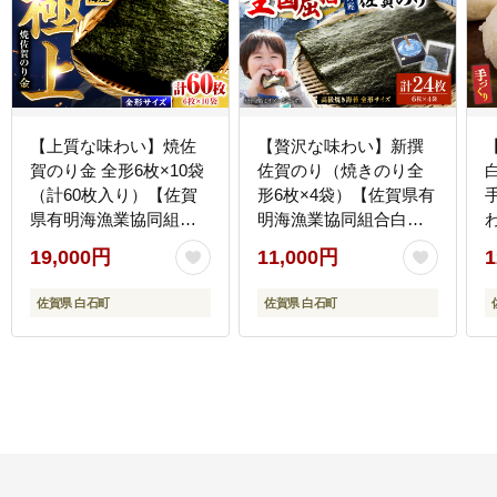
【上質な味わい】焼佐
【贅沢な味わい】新撰
賀のり金 全形6枚×10袋
佐賀のり（焼きのり全
（計60枚入り）【佐賀
形6枚×4袋）【佐賀県有
県有明海漁業協同組合
明海漁業協同組合白石
白石支所】海苔
支所】海苔 [IAE002]
茶
19,000円
11,000円
1
[IAE005]
佐賀県 白石町
佐賀県 白石町