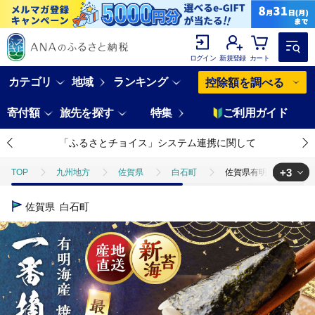
ログイン
新規登録
カート
カテゴリ
地域
ランキング
控除額を調べる
寄付額
旅先を探す
特集
ご利用ガイド
「ふるさとチョイス」システム連携に関して
+3
TOP
九州地方
佐賀県
白石町
佐賀県有明海産 一番摘み 焼
TOP
魚介類
佐賀県有明海産 一番摘み 焼き海苔 2ケース 【松尾水産】 [IAY
佐賀県
白石町
TOP
加工食品
乾物
佐賀県有明海産 一番摘み 焼き海苔 2ケース 【松
TOP
加工食品
乾物
ほかの乾物
佐賀県有明海産 一番摘み 