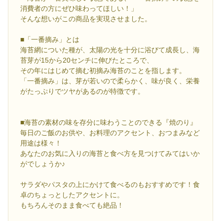
消費者の方にぜひ味わってほしい！」
そんな想いがこの商品を実現させました。
■「一番摘み」とは
海苔網についた種が、太陽の光を十分に浴びて成長し、海
苔芽が15から20センチに伸びたところで、
その年にはじめて摘む初摘み海苔のことを指します。
「一番摘み」は、芽が若いので柔らかく、味が良く、栄養
がたっぷりでツヤがあるのが特徴です。
■海苔の素材の味を存分に味わうことのできる『焼のり』
毎日のご飯のお供や、お料理のアクセント、おつまみなど
用途は様々！
あなたのお気に入りの海苔と食べ方を見つけてみてはいか
がでしょうか♪
サラダやパスタの上にかけて食べるのもおすすめです！食
卓のちょっとしたアクセントに。
もちろんそのまま食べても絶品！