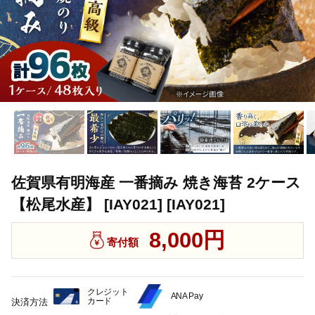
佐賀県有明海産 一番摘み 焼き海苔 2ケース
【松尾水産】 [IAY021] [IAY021]
8,000円
寄付額
クレジット
ANA Pay
カード
決済方法