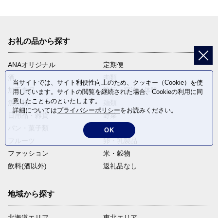
お礼の品から探す
ANAオリジナル
定期便
酒
肉類
当サイトでは、サイト利便性向上のため、クッキー（Cookie）を使
加工食品
旅行・宿泊・体験
用しています。サイトの閲覧を継続された場合、Cookieの利用に同
意したことものといたします。
魚介類
麺類
詳細については
プライバシーポリシー
をお読みください。
日用品・雑貨
野菜
パン・菓子類
電化製品
OK
フルーツ
卵・乳製品
ファッション
米・穀物
飲料(酒以外)
返礼品なし
地域から探す
北海道エリア
東北エリア