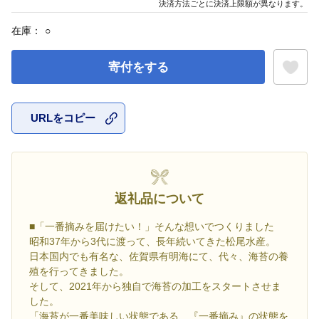
決済方法ごとに決済上限額が異なります。
在庫：
○
寄付をする
URLをコピー
お気に入
返礼品について
■「一番摘みを届けたい！」そんな想いでつくりました
昭和37年から3代に渡って、長年続いてきた松尾水産。
日本国内でも有名な、佐賀県有明海にて、代々、海苔の養
殖を行ってきました。
そして、2021年から独自で海苔の加工をスタートさせま
した。
「海苔が一番美味しい状態である、『一番摘み』の状態を