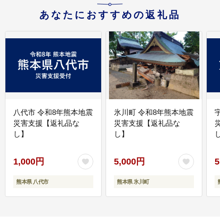
あなたにおすすめの返礼品
八代市 令和8年熊本地震
氷川町 令和8年熊本地震
災害支援【返礼品な
災害支援【返礼品な
し】
し】
し
1,000円
5,000円
5
熊本県 八代市
熊本県 氷川町