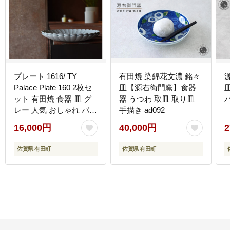
プレート 1616/ TY
有田焼 染錦花文濃 銘々
Palace Plate 160 2枚セ
皿【源右衛門窯】食器
ット 有田焼 食器 皿 グ
器 うつわ 取皿 取り皿
レー 人気 おしゃれ パレ
手描き ad092
スホテル東京 ペアプレ
16,000円
40,000円
2
ート eb004
佐賀県 有田町
佐賀県 有田町