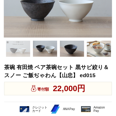
茶碗 有田焼 ペア茶碗セット 黒サビ絞り＆
スノー ご飯ぢゃわん【山忠】 ed015
22,000円
寄付額
クレジット
Amazon
ANA Pay
カード
Pay