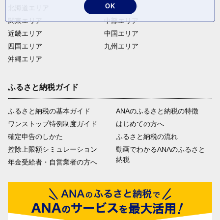
OK
北海道エリア
東北エリア
関東エリア
中部エリア
近畿エリア
中国エリア
四国エリア
九州エリア
沖縄エリア
ふるさと納税ガイド
ふるさと納税の基本ガイド
ANAのふるさと納税の特徴
ワンストップ特例制度ガイド
はじめての方へ
確定申告のしかた
ふるさと納税の流れ
控除上限額シミュレーション
動画でわかるANAのふるさと
納税
年金受給者・自営業者の方へ