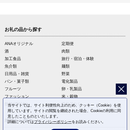
お礼の品から探す
ANAオリジナル
定期便
酒
肉類
加工食品
旅行・宿泊・体験
魚介類
麺類
日用品・雑貨
野菜
パン・菓子類
電化製品
フルーツ
卵・乳製品
ファッション
米・穀物
飲料(酒以外)
返礼品なし
当サイトでは、サイト利便性向上のため、クッキー（Cookie）を使
用しています。サイトの閲覧を継続された場合、Cookieの利用に同
意したことものといたします。
地域から探す
詳細については
プライバシーポリシー
をお読みください。