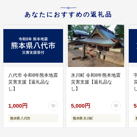
あなたにおすすめの返礼品
八代市 令和8年熊本地震
氷川町 令和8年熊本地震
災害支援【返礼品な
災害支援【返礼品な
し】
し】
し
1,000円
5,000円
5
熊本県 八代市
熊本県 氷川町