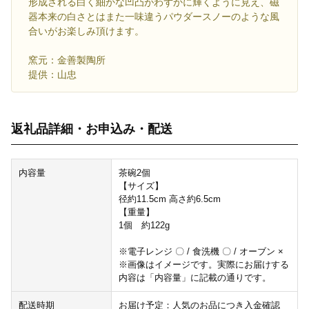
形成される白く細かな凹凸がわずかに輝くように見え、磁
器本来の白さとはまた一味違うパウダースノーのような風
合いがお楽しみ頂けます。
窯元：金善製陶所
提供：山忠
返礼品詳細・お申込み・配送
内容量
茶碗2個
【サイズ】
径約11.5cm 高さ約6.5cm
【重量】
1個 約122g
※電子レンジ 〇 / 食洗機 〇 / オーブン ×
※画像はイメージです。実際にお届けする
内容は「内容量」に記載の通りです。
配送時期
お届け予定：人気のお品につき入金確認