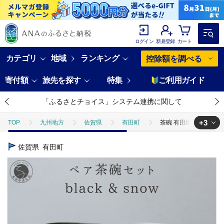
ログイン
新規登録
カート
カテゴリ
地域
ランキング
控除額を調べる
寄付額
旅先を探す
特集
ご利用ガイド
「ふるさとチョイス」システム連携に関して
+3
TOP
九州地方
佐賀県
有田町
茶碗 有田焼 ペア茶碗セ
TOP
日用品・雑貨
食器
茶碗 有田焼 ペア茶碗セット 黒サビ
佐賀県
有田町
TOP
日用品・雑貨
伝統工芸品
茶碗 有田焼 ペア茶碗セット 
TOP
日用品・雑貨
ほかの雑貨・日用品
茶碗 有田焼 ペア茶