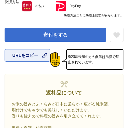
決済方法
d払い
PayPay
決済方法ごとに決済上限額が異なります。
寄付をする
URLをコピー
※20歳未満の方の飲酒は法律で禁
お気に入
止されています。
返礼品について
お米の旨みとふくらみが口中に柔らかく広がる純米酒。
燗付けでも冷やでも美味しくいただけます。
香りも控えめで料理の旨みを引き立ててくれます。