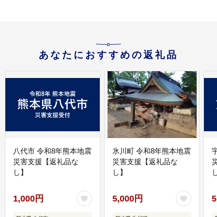
あなたにおすすめの返礼品
八代市 令和8年熊本地震
氷川町 令和8年熊本地震
災害支援【返礼品な
災害支援【返礼品な
し】
し】
し
1,000円
5,000円
5