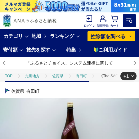
ログイン
新規登録
カート
カテゴリ
地域
ランキング
控除額を調べる
寄付額
旅先を探す
特集
ご利用ガイド
「ふるさとチョイス」システム連携に関して
+1
TOP
九州地方
佐賀県
有田町
《The SAGA 認定酒》
TOP
酒
日本酒
《The SAGA 認定酒》万齢 特別純米酒 超辛口
佐賀県
有田町