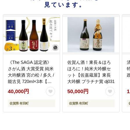
見ています。
《The SAGA 認定酒》
佐賀ん酒！東長＆ほろ
さがん酒 大賞受賞 純米
ほろに！純米大吟醸セ
大吟醸酒 宮の松 / 多久 /
ット【佐嘉蔵屋】東長
能古見 720ml×3本【佐
大吟醸 プラチナ賞 dj031
嘉蔵屋】佐賀 飲み比べ
40,000円
50,000円
1
お酒 純米大吟醸 宮の松
多久 能古見720ml 3本
佐賀県 有田町
佐賀県 有田町
dj030