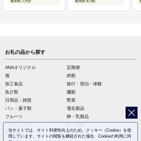
熊本県 八代市
熊本県 氷川町
お礼の品から探す
ANAオリジナル
定期便
酒
肉類
加工食品
旅行・宿泊・体験
魚介類
麺類
日用品・雑貨
野菜
パン・菓子類
電化製品
フルーツ
卵・乳製品
ファッション
米・穀物
当サイトでは、サイト利便性向上のため、クッキー（Cookie）を使
飲料(酒以外)
返礼品なし
用しています。サイトの閲覧を継続された場合、Cookieの利用に同