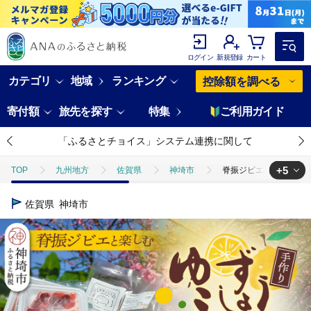
ログイン
新規登録
カート
カテゴリ
地域
ランキング
控除額を調べる
寄付額
旅先を探す
特集
ご利用ガイド
「ふるさとチョイス」システム連携に関して
+5
TOP
九州地方
佐賀県
神埼市
脊振ジビエ 詰め合わせ 
TOP
肉
脊振ジビエ 詰め合わせ イノシシ肉約600g＆柚子胡椒2本セット
佐賀県
神埼市
TOP
肉
ジビエ
脊振ジビエ 詰め合わせ イノシシ肉約600g＆柚
TOP
肉
ジビエ
ほかの肉
脊振ジビエ 詰め合わせ イノシ
TOP
加工食品
鍋
肉(鍋)
脊振ジビエ 詰め合わせ イノシ
TOP
加工食品
調味料
脊振ジビエ 詰め合わせ イノシシ肉約60