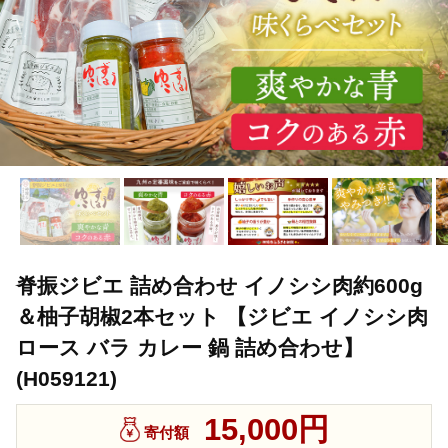
脊振ジビエ 詰め合わせ イノシシ肉約600g
＆柚子胡椒2本セット 【ジビエ イノシシ肉
ロース バラ カレー 鍋 詰め合わせ】
(H059121)
15,000円
寄付額