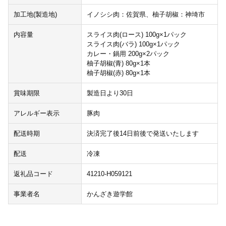
加工地(製造地)
イノシシ肉：佐賀県、柚子胡椒：神埼市
内容量
スライス肉(ロース) 100g×1パック
スライス肉(バラ) 100g×1パック
カレー・鍋用 200g×2パック
柚子胡椒(青) 80g×1本
柚子胡椒(赤) 80g×1本
賞味期限
製造日より30日
アレルギー表示
豚肉
配送時期
決済完了後14日前後で発送いたします
配送
冷凍
返礼品コード
41210-H059121
事業者名
かんざき遊学館