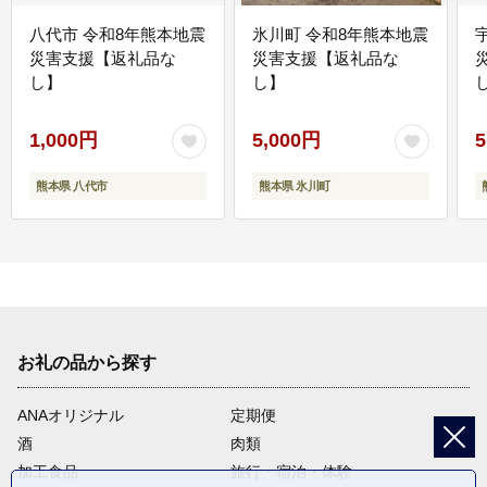
八代市 令和8年熊本地震
氷川町 令和8年熊本地震
災害支援【返礼品な
災害支援【返礼品な
し】
し】
し
1,000円
5,000円
5
熊本県 八代市
熊本県 氷川町
お礼の品から探す
ANAオリジナル
定期便
酒
肉類
加工食品
旅行・宿泊・体験