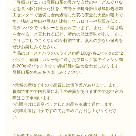
「脊振ジビエ」は脊振山系の豊かな自然の中、どんぐりな
どを食べ駆け回った猪を、吉野ヶ里町脊振山系鳥獣処理加
工センターで適切に食肉処理した安心安全な天然の猪肉で
す。猪肉は牛肉や豚肉と比較してカロリーや脂質が低く、
高タンパクでヘルシーと言われています。また、「猪は脂
を食べる」と言われるほど、猪肉の脂は旨味があり、あっ
さりしてしつこくないのが特徴です。臭みの少ない猪肉を
ぜひお楽しみください。
当品はロースとバラのスライス肉約100g×各1パックの計2
パック、鍋物・カレー等に適したブロック状のイノシシ肉
約200g×2パックとゆず胡椒2種の詰め合わせになります。
脊振山系の恵みをお楽しみください。
○天然の産物ですので品質には個体差があります。また、
食肉ですので内容量に若干の差異がありますのでお申込の
際はご了承願います。
○市販向けに真空パックしたお品を冷凍で送付します。
○賞味期限は目安ですのでお早めにお召し上がりくださ
い。
※総務省の通知に従い、神埼市民からの寄付に対しまして