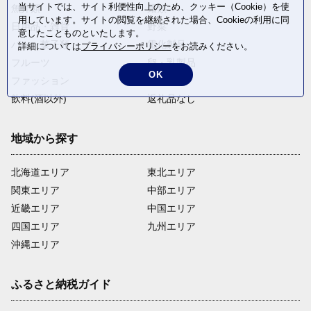
当サイトでは、サイト利便性向上のため、クッキー（Cookie）を使
魚介類
麺類
用しています。サイトの閲覧を継続された場合、Cookieの利用に同
日用品・雑貨
野菜
意したことものといたします。
パン・菓子類
電化製品
詳細については
プライバシーポリシー
をお読みください。
フルーツ
卵・乳製品
OK
ファッション
米・穀物
飲料(酒以外)
返礼品なし
地域から探す
北海道エリア
東北エリア
関東エリア
中部エリア
近畿エリア
中国エリア
四国エリア
九州エリア
沖縄エリア
ふるさと納税ガイド