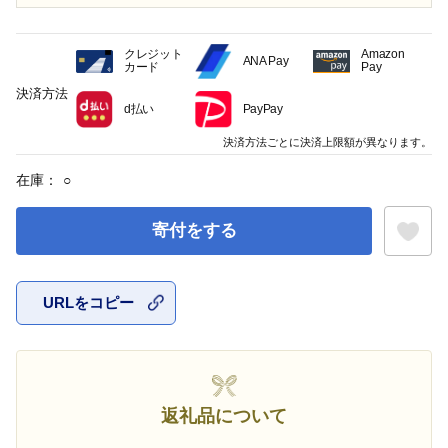
クレジット
Amazon
ANA Pay
カード
Pay
決済方法
d払い
PayPay
決済方法ごとに決済上限額が異なります。
在庫：
○
寄付をする
URLをコピー
お気に入
返礼品について