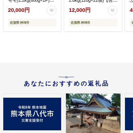
モモ)1.2kg(600g×2P)
2.6kg(120g×22個)【佐賀
【肉 牛肉 ブランド牛 黒
牛 黒毛和牛 ブランド牛
8
20,000円
12,000円
4
毛和牛 ふるさと納税】
九州 ハンバーグ 牛肉 豚
(H112135)
肉 国産 お弁当 おかず
佐賀県 神埼市
佐賀県 神埼市
惣菜 おすすめ 人気】
(
(H083106)
あなたにおすすめの返礼品