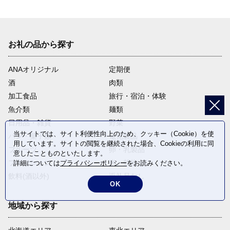
お礼の品から探す
ANAオリジナル
定期便
酒
肉類
加工食品
旅行・宿泊・体験
魚介類
麺類
日用品・雑貨
野菜
当サイトでは、サイト利便性向上のため、クッキー（Cookie）を使
パン・菓子類
電化製品
用しています。サイトの閲覧を継続された場合、Cookieの利用に同
フルーツ
卵・乳製品
意したことものといたします。
ファッション
米・穀物
詳細については
プライバシーポリシー
をお読みください。
飲料(酒以外)
返礼品なし
OK
地域から探す