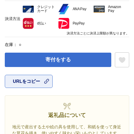
クレジット
Amazon
ANA Pay
カード
Pay
決済方法
d払い
PayPay
決済方法ごとに決済上限額が異なります。
在庫：
○
寄付をする
URLをコピー
お気に入
返礼品について
地元で産出する土や絵の具を使用して、和紙を使って身近
な草花を描き、使いやすく味わい深いものとしています。