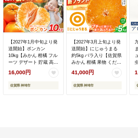
【2027年1月中旬より発
【2027年3月上旬より発
送開始】ポンカン
送開始】にじゅうまる
10kg【みかん 柑橘 フル
約5kg バラ入り【佐賀県
ーツ デザート 貯蔵 高糖
みかん 柑橘 果物 くだも
度】(H116147)
の フルーツ】(H116162)
器
16,000円
41,000円
1
佐賀県 神埼市
佐賀県 神埼市