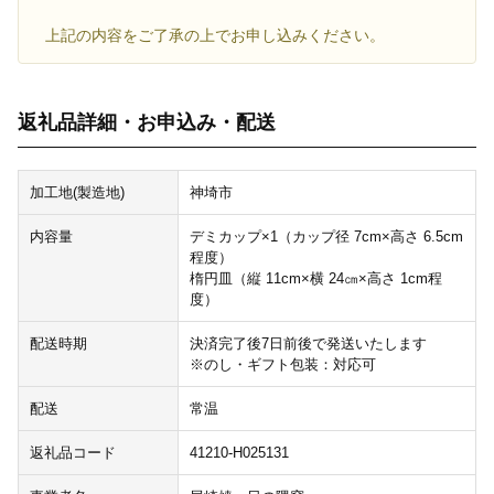
上記の内容をご了承の上でお申し込みください。
返礼品詳細・お申込み・配送
加工地(製造地)
神埼市
内容量
デミカップ×1（カップ径 7cm×高さ 6.5cm
程度）
楕円皿（縦 11cm×横 24㎝×高さ 1cm程
度）
配送時期
決済完了後7日前後で発送いたします
※のし・ギフト包装：対応可
配送
常温
返礼品コード
41210-H025131