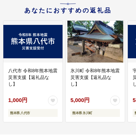
あなたにおすすめの返礼品
八代市 令和8年熊本地震
氷川町 令和8年熊本地震
災害支援【返礼品な
災害支援【返礼品な
し】
し】
し
1,000円
5,000円
5
熊本県 八代市
熊本県 氷川町