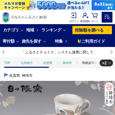
ログイン
新規登録
カート
カテゴリ
地域
ランキング
控除額を調べる
寄付額
旅先を探す
特集
ご利用ガイド
「ふるさとチョイス」システム連携に関して
+2
TOP
九州地方
佐賀県
神埼市
和紙染草花文楕円皿・デミ
TOP
日用品・雑貨
食器
和紙染草花文楕円皿・デミカップセット
佐賀県
神埼市
TOP
日用品・雑貨
伝統工芸品
和紙染草花文楕円皿・デミカップ