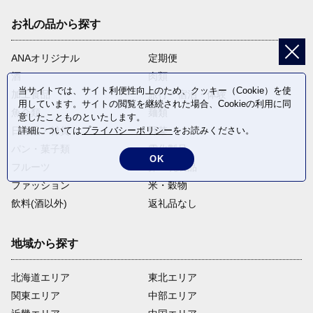
お礼の品から探す
ANAオリジナル
定期便
酒
肉類
当サイトでは、サイト利便性向上のため、クッキー（Cookie）を使
加工食品
旅行・宿泊・体験
用しています。サイトの閲覧を継続された場合、Cookieの利用に同
魚介類
麺類
意したことものといたします。
詳細については
プライバシーポリシー
をお読みください。
日用品・雑貨
野菜
パン・菓子類
電化製品
OK
フルーツ
卵・乳製品
ファッション
米・穀物
飲料(酒以外)
返礼品なし
地域から探す
北海道エリア
東北エリア
関東エリア
中部エリア