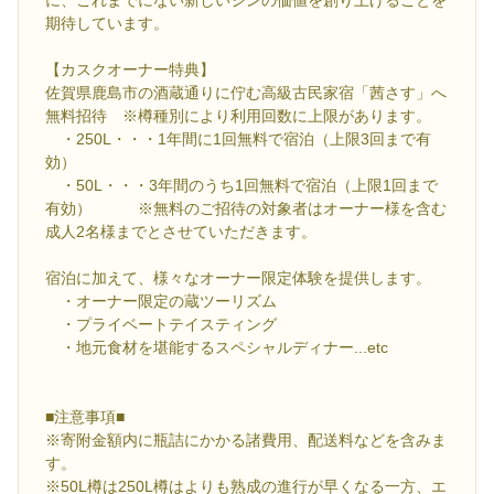
期待しています。
【カスクオーナー特典】
佐賀県鹿島市の酒蔵通りに佇む高級古民家宿「茜さす」へ
無料招待 ※樽種別により利用回数に上限があります。
・250L・・・1年間に1回無料で宿泊（上限3回まで有
効）
・50L・・・3年間のうち1回無料で宿泊（上限1回まで
有効） ※無料のご招待の対象者はオーナー様を含む
成人2名様までとさせていただきます。
宿泊に加えて、様々なオーナー限定体験を提供します。
・オーナー限定の蔵ツーリズム
・プライベートテイスティング
・地元食材を堪能するスペシャルディナー...etc
■注意事項■
※寄附金額内に瓶詰にかかる諸費用、配送料などを含みま
す。
※50L樽は250L樽はよりも熟成の進行が早くなる一方、エ