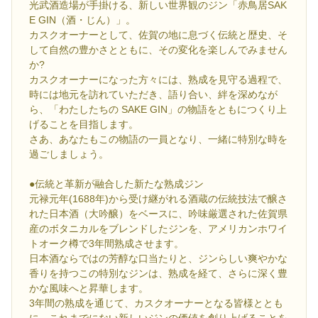
光武酒造場が手掛ける、新しい世界観のジン「赤鳥居SAK
E GIN（酒・じん）」。
カスクオーナーとして、佐賀の地に息づく伝統と歴史、そ
して自然の豊かさとともに、その変化を楽しんでみません
か?
カスクオーナーになった方々には、熟成を見守る過程で、
時には地元を訪れていただき、語り合い、絆を深めなが
ら、「わたしたちの SAKE GIN」の物語をともにつくり上
げることを目指します。
さあ、あなたもこの物語の一員となり、一緒に特別な時を
過ごしましょう。
●伝統と革新が融合した新たな熟成ジン
元禄元年(1688年)から受け継がれる酒蔵の伝統技法で醸さ
れた日本酒（大吟醸）をベースに、吟味厳選された佐賀県
産のボタニカルをブレンドしたジンを、アメリカンホワイ
トオーク樽で3年間熟成させます。
日本酒ならではの芳醇な口当たりと、ジンらしい爽やかな
香りを持つこの特別なジンは、熟成を経て、さらに深く豊
かな風味へと昇華します。
3年間の熟成を通じて、カスクオーナーとなる皆様ととも
に、これまでにない新しいジンの価値を創り上げることを