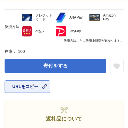
クレジット
Amazon
ANA Pay
カード
Pay
決済方法
d払い
PayPay
決済方法ごとに決済上限額が異なります。
在庫：
100
寄付をする
URLをコピー
お気に入
返礼品について