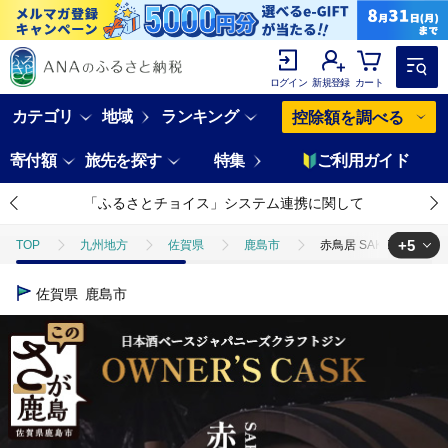
ログイン
新規登録
カート
カテゴリ
地域
ランキング
控除額を調べる
寄付額
旅先を探す
特集
ご利用ガイド
「ふるさとチョイス」システム連携に関して
+5
TOP
九州地方
佐賀県
鹿島市
赤鳥居 SAKE GIN 
TOP
酒
赤鳥居 SAKE GIN OWNER`S CASK 1樽 50L【日
佐賀県
鹿島市
TOP
酒
日本酒
赤鳥居 SAKE GIN OWNER`S CASK
TOP
酒
ほかの酒
赤鳥居 SAKE GIN OWNER`S CAS
TOP
旅行・宿泊・体験
体験チケット
赤鳥居 SAKE GIN
TOP
旅行・宿泊・体験
体験チケット
その他体験チケット