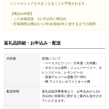
ンジャルシェアも大きくなることが予想されます。
【樽詰め時期】
・ご入金確認後、2か月以内に樽詰め
・貯蔵期間は樽詰から3年経過後4年に達するまでの期間
返礼品詳細・お申込み・配送
内容量
原酒について
・ベーススピリッツ：日本酒（大吟醸）
・ボタニカル原料：ジュニパーベリー、オ
レンジピール、レモンピール
・原酒アルコール度数:57~59%
・樽:アメリカンホワイトオーク樽
配送時期
返礼品提供事業者より、お申込みから1か
月以内に特典等に関するご案内を送付させ
ていただきます。