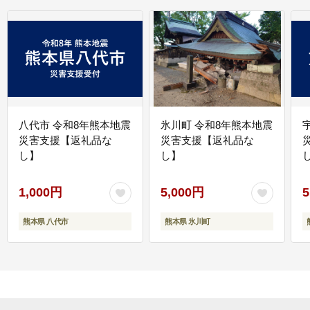
八代市 令和8年熊本地震
氷川町 令和8年熊本地震
災害支援【返礼品な
災害支援【返礼品な
し】
し】
し
1,000円
5,000円
5
熊本県 八代市
熊本県 氷川町