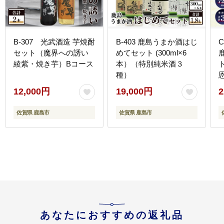
B-307 光武酒造 芋焼酎
B-403 鹿島うまか酒はじ
セット（魔界への誘い
めてセット (300ml×6
綾紫・焼き芋）Bコース
本）（特別純米酒３
種）
12,000円
19,000円
2
佐賀県 鹿島市
佐賀県 鹿島市
あなたにおすすめの返礼品