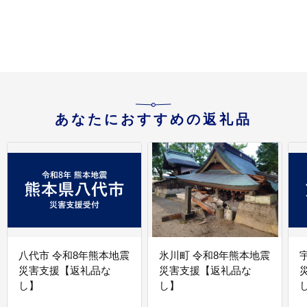
ギフト
あなたにおすすめの返礼品
八代市 令和8年熊本地震
氷川町 令和8年熊本地震
災害支援【返礼品な
災害支援【返礼品な
し】
し】
し