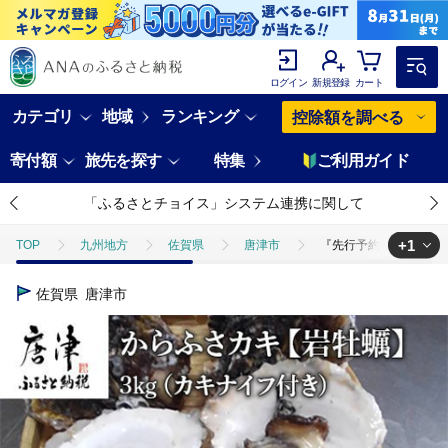
ログイン
新規登録
カート
カテゴリ
地域
ランキング
控除額を調べる
寄付額
旅先を探す
特集
ご利用ガイド
「ふるさとチョイス」システム連携に関して
+1
TOP
九州地方
佐賀県
唐津市
『先行予約』【令和8年6
TOP
魚介類
『先行予約』【令和8年6月から発送】唐津市唐房産 から
佐賀県
唐津市