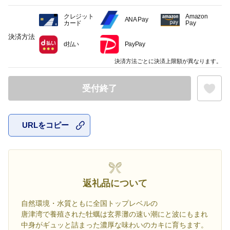
クレジット
Amazon
ANA Pay
カード
Pay
決済方法
d払い
PayPay
決済方法ごとに決済上限額が異なります。
受付終了
URLをコピー
お気に入
返礼品について
自然環境・水質ともに全国トップレベルの
唐津湾で養殖された牡蠣は玄界灘の速い潮にと波にもまれ
中身がギュッと詰まった濃厚な味わいのカキに育ちます。