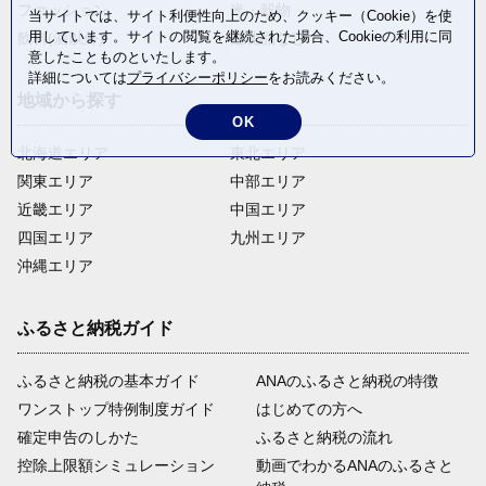
ファッション
米・穀物
当サイトでは、サイト利便性向上のため、クッキー（Cookie）を使
用しています。サイトの閲覧を継続された場合、Cookieの利用に同
飲料(酒以外)
返礼品なし
意したことものといたします。
詳細については
プライバシーポリシー
をお読みください。
地域から探す
OK
北海道エリア
東北エリア
関東エリア
中部エリア
近畿エリア
中国エリア
四国エリア
九州エリア
沖縄エリア
ふるさと納税ガイド
ふるさと納税の基本ガイド
ANAのふるさと納税の特徴
ワンストップ特例制度ガイド
はじめての方へ
確定申告のしかた
ふるさと納税の流れ
控除上限額シミュレーション
動画でわかるANAのふるさと