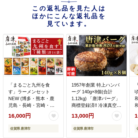
この返礼品を見た人は
ほかにこんな返礼品を
見ています。
「まるごと九州を食
1957年創業 特上ハンバ
す」ラーメンセット
ーグ 140g×8個(合計
NEW (博多・熊本・鹿
1.12kg) 「唐津バーグ」
児島・長崎・宮崎・佐
商標登録済!! 冷凍真空パ
賀・大分 合計14袋) マ
ック 惣菜
16,000円
13,000円
1
ルタイ ご当地 とんこつ
鶏白湯 お土産 食べ比べ
佐賀県 唐津市
佐賀県 唐津市
棒ラーメン ノンフライ