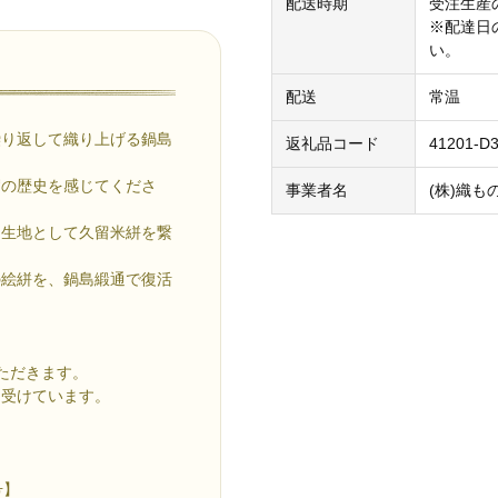
配送時期
受注生産
※配達日
い。
配送
常温
繰り返して織り上げる鍋島
返礼品コード
41201-D3
賀の歴史を感じてくださ
事業者名
(株)織も
用生地として久留米絣を繋
の絵絣を、鍋島緞通で復活
ただきます。
を受けています。
号】