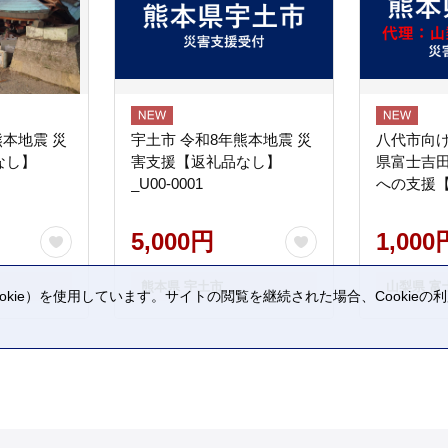
熊本地震 災
宇土市 令和8年熊本地震 災
八代市向け
なし】
害支援【返礼品なし】
県富士吉
_U00-0001
への支援
5,000円
1,000
熊本県 宇土市
山梨県 富
kie）を使用しています。サイトの閲覧を継続された場合、Cookie
。