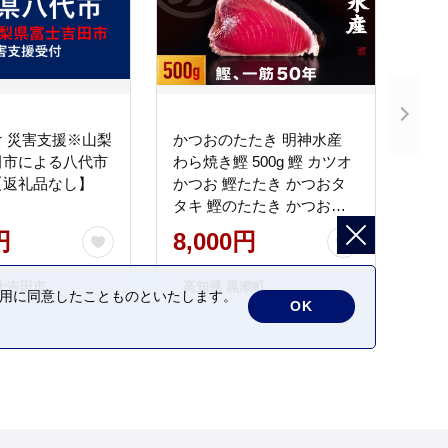
 災害支援※山梨
かつおのたたき 明神水産
田市による八代市
わら焼き鰹 500g 鰹 カツオ
【返礼品なし】
かつお 鰹たたき かつおタ
タキ 鰹のたたき かつおの
タタキ 藁焼き わら焼き 魚
円
8,000円
さかな 海鮮 刺身 お刺身 冷
凍 ご家庭用 グルメ 特産品
士吉田市
高知県 黒潮町
ご当地 本場 高知 黒潮町 ギ
の利用に同意したことものといたします。
OK
フト 贈答品 人気 返礼品 ふ
るさと納税 魚介類 高知県
産 土佐名物 高知県 高評価
食卓 ご飯のお供 父の日 ギ
フト プレゼント[1669]