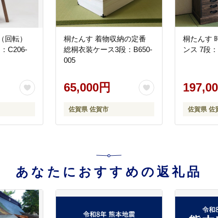
（回転）
桐たんす 着物収納の定番
桐たんす 
C206-
総桐衣装ケース3段：B650-
ンス 7段：C
005
65,000円
197,0
佐賀県 佐賀市
佐賀県 佐
あなたにおすすめの返礼品