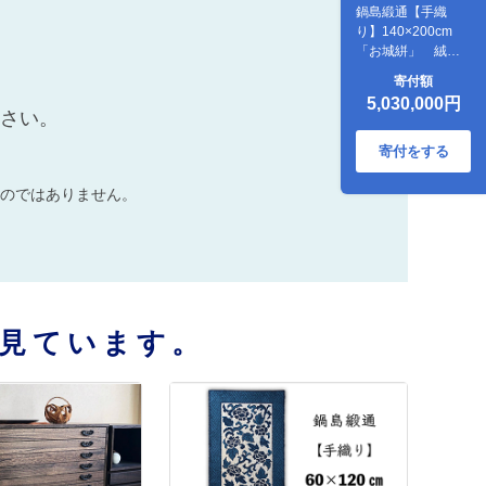
鍋島緞通【手織
り】140×200cm
「お城絣」 絨毯
ラグ カーペット 織
寄付額
物：D503-001
5,030,000円
ださい。
寄付をする
のではありません。
見ています。