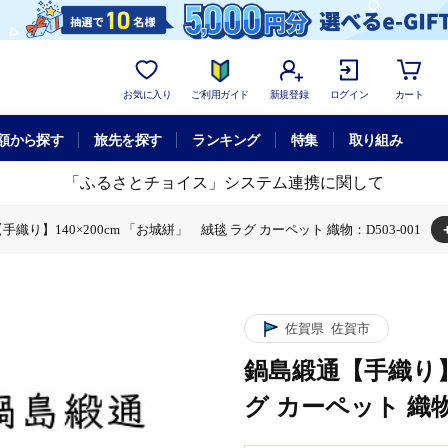
お気に入り
ご利用ガイド
新規登録
ログイン
カート
額から探す
旅先を探す
ランキング
特集
取り組み
「ふるさとチョイス」システム連携に関して
織り】140×200cm 「お城絣」 絨毯 ラグ カーペット 織物：D503-001
】140×200cm 「お城絣」 絨毯 ラグ カーペット 織物：D503-001
佐賀県
佐賀市
鍋島緞通【手織り】1
グ カーペット 織物：