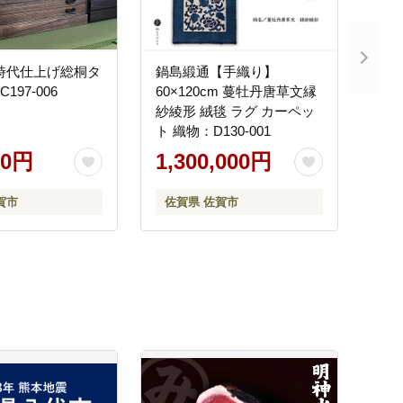
時代仕上げ総桐タ
鍋島緞通【手織り】
197-006
60×120cm 蔓牡丹唐草文縁
紗綾形 絨毯 ラグ カーペッ
ト 織物：D130-001
00円
1,300,000円
賀市
佐賀県 佐賀市