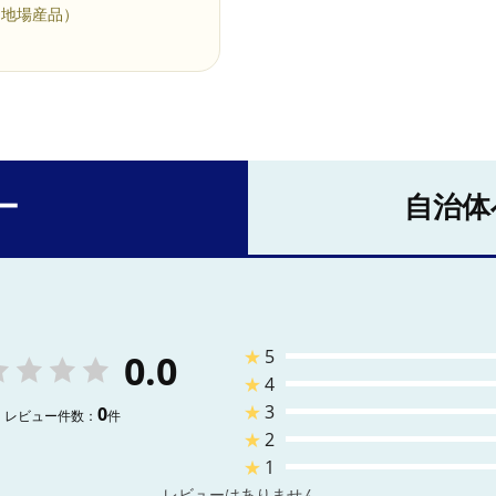
的地場産品）
ー
自治体
★
5
0.0
★
4
★
3
0
レビュー件数：
件
★
2
★
1
レビューはありません。