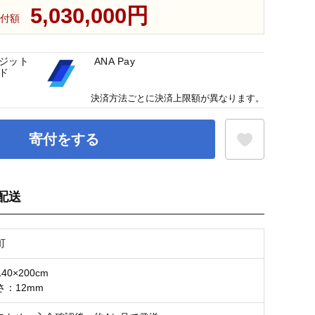
5,030,000円
付額
ジット
ANA Pay
ド
決済方法ごとに決済上限額が異なります。
寄付をする
配送
お気に入り登録
町
0×200cm
：12mm