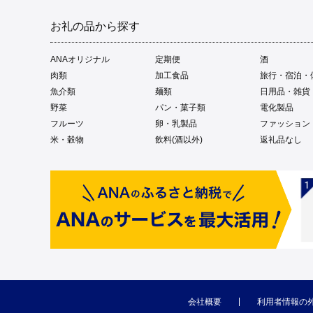
お礼の品から探す
ANAオリジナル
定期便
酒
肉類
加工食品
旅行・宿泊・
魚介類
麺類
日用品・雑貨
野菜
パン・菓子類
電化製品
フルーツ
卵・乳製品
ファッション
米・穀物
飲料(酒以外)
返礼品なし
会社概要
利用者情報の