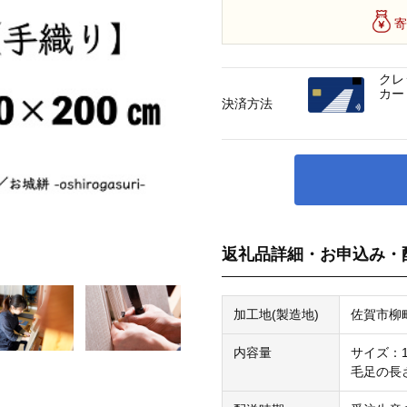
寄
クレ
カー
決済方法
返礼品詳細・お申込み・
加工地(製造地)
佐賀市柳
内容量
サイズ：14
毛足の長さ