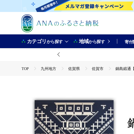
カテゴリ
地域
から探す
から探す
寄付
TOP
九州地方
佐賀県
佐賀市
鍋島緞通【手
TOP
日用品・雑貨
伝統工芸品
鍋島緞通【手織り