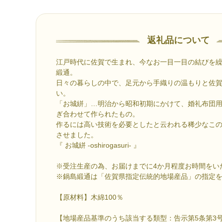
返礼品について
江戸時代に佐賀で生まれ、今なお一目一目の結びを
緞通。
日々の暮らしの中で、足元から手織りの温もりと佐
い。
「お城絣」…明治から昭和初期にかけて、婚礼布団
ぎ合わせて作られたもの。
作るには高い技術を必要としたと云われる稀少なこ
させました。
『 お城絣 -oshirogasuri- 』
※受注生産の為、お届けまでに4か月程度お時間をい
※鍋島緞通は「佐賀県指定伝統的地場産品」の指定
【原材料】木綿100％
【地場産品基準のうち該当する類型：告示第5条第3