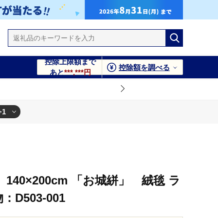
控除上限額まで
控除額を調べる
あと
***,***円
+1
40×200cm 「お城絣」 絨毯 ラ
D503-001