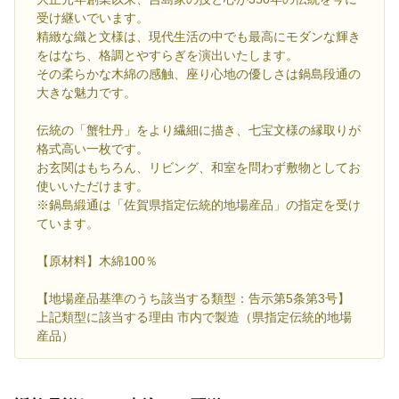
受け継いでいます。
精緻な織と文様は、現代生活の中でも最高にモダンな輝き
をはなち、格調とやすらぎを演出いたします。
その柔らかな木綿の感触、座り心地の優しさは鍋島段通の
大きな魅力です。
伝統の「蟹牡丹」をより繊細に描き、七宝文様の縁取りが
格式高い一枚です。
お玄関はもちろん、リビング、和室を問わず敷物としてお
使いいただけます。
※鍋島緞通は「佐賀県指定伝統的地場産品」の指定を受け
ています。
【原材料】木綿100％
【地場産品基準のうち該当する類型：告示第5条第3号】
上記類型に該当する理由 市内で製造（県指定伝統的地場
産品）