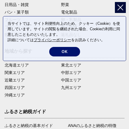
日用品・雑貨
野菜
パン・菓子類
電化製品
フルーツ
卵・乳製品
当サイトでは、サイト利便性向上のため、クッキー（Cookie）を使
ファッション
米・穀物
用しています。サイトの閲覧を継続された場合、Cookieの利用に同
飲料(酒以外)
返礼品なし
意したことものといたします。
詳細については
プライバシーポリシー
をお読みください。
地域から探す
OK
北海道エリア
東北エリア
関東エリア
中部エリア
近畿エリア
中国エリア
四国エリア
九州エリア
沖縄エリア
ふるさと納税ガイド
ふるさと納税の基本ガイド
ANAのふるさと納税の特徴