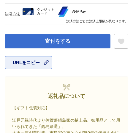
クレジット
ANA Pay
カード
決済方法
決済方法ごとに決済上限額が異なります。
寄付をする
URLをコピー
お気に入
返礼品について
【ギフト包装対応】
江戸元禄時代より佐賀藩鍋島家の献上品、御用品として用
いられてきた「鍋島緞通」。
大正元年創業以来、吉島家の技と心が350年の伝統を今に