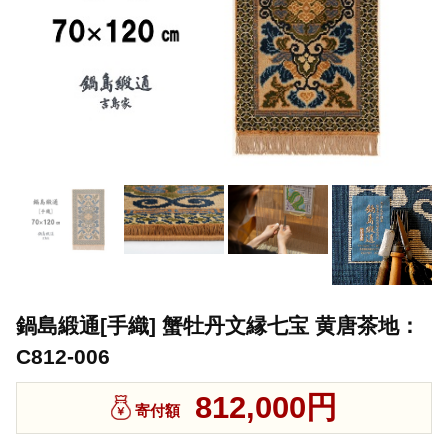
鍋島緞通[手織] 蟹牡丹文縁七宝 黄唐茶地：
C812-006
812,000円
寄付額