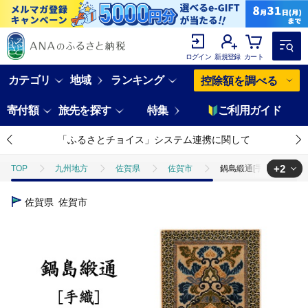
ログイン
新規登録
カート
カテゴリ
地域
ランキング
控除額を調べる
寄付額
旅先を探す
特集
ご利用ガイド
「ふるさとチョイス」システム連携に関して
+2
TOP
九州地方
佐賀県
佐賀市
鍋島緞通[手織] 蟹牡丹文
TOP
日用品・雑貨
インテリア雑貨
鍋島緞通[手織] 蟹牡丹文
佐賀県
佐賀市
TOP
日用品・雑貨
伝統工芸品
鍋島緞通[手織] 蟹牡丹文縁七宝