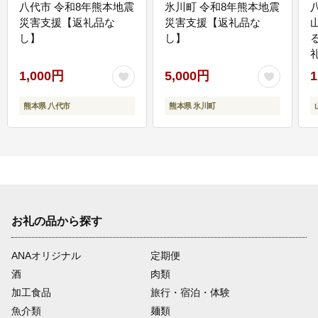
八代市 令和8年熊本地震
氷川町 令和8年熊本地震
災害支援【返礼品な
災害支援【返礼品な
し】
し】
1,000円
5,000円
1
熊本県 八代市
熊本県 氷川町
お礼の品から探す
ANAオリジナル
定期便
酒
肉類
加工食品
旅行・宿泊・体験
魚介類
麺類