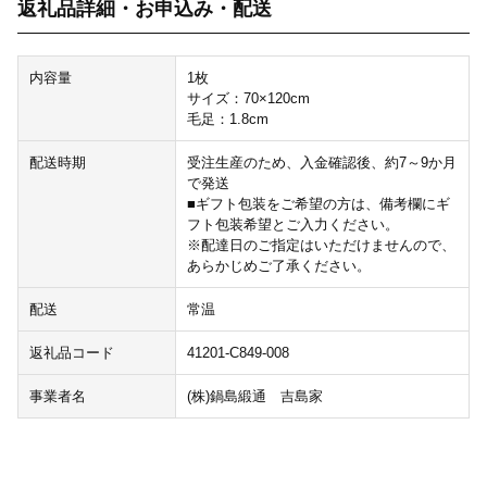
返礼品詳細・お申込み・配送
内容量
1枚
サイズ：70×120cm
毛足：1.8cm
配送時期
受注生産のため、入金確認後、約7～9か月
で発送
■ギフト包装をご希望の方は、備考欄にギ
フト包装希望とご入力ください。
※配達日のご指定はいただけませんので、
あらかじめご了承ください。
配送
常温
返礼品コード
41201-C849-008
事業者名
(株)鍋島緞通 吉島家