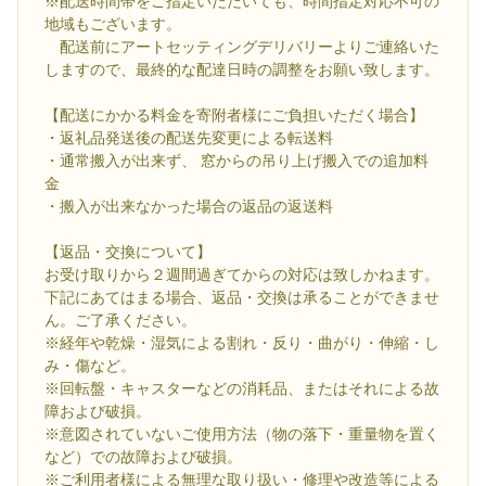
※配送時間帯をご指定いただいても、時間指定対応不可の
地域もございます。
配送前にアートセッティングデリバリーよりご連絡いた
しますので、最終的な配達日時の調整をお願い致します。
【配送にかかる料金を寄附者様にご負担いただく場合】
・返礼品発送後の配送先変更による転送料
・通常搬入が出来ず、 窓からの吊り上げ搬入での追加料
金
・搬入が出来なかった場合の返品の返送料
【返品・交換について】
お受け取りから２週間過ぎてからの対応は致しかねます。
下記にあてはまる場合、返品・交換は承ることができませ
ん。ご了承ください。
※経年や乾燥・湿気による割れ・反り・曲がり・伸縮・し
み・傷など。
※回転盤・キャスターなどの消耗品、またはそれによる故
障および破損。
※意図されていないご使用方法（物の落下・重量物を置く
など）での故障および破損。
※ご利用者様による無理な取り扱い・修理や改造等による