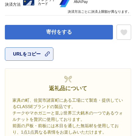
ANA Pay
カード
決済方法
決済方法ごとに決済上限額が異なります。
寄付をする
URLをコピー
お気に入
返礼品について
家具の町、佐賀市諸富町にある工場にて製造・提供してい
るCLASSEブランドの製品です。
チークやマホガニーと並ぶ世界三大銘木の一つであるウォ
ルナットを贅沢に使用しております。
前面の戸板・前板には木目を通した無垢材を使用してお
り、1点1点異なる表情をお楽しみいただけます。