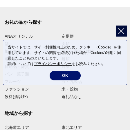
お礼の品から探す
ANAオリジナル
定期便
酒
肉類
当サイトでは、サイト利便性向上のため、クッキー（Cookie）を使
加工食品
旅行・宿泊・体験
用しています。サイトの閲覧を継続された場合、Cookieの利用に同
意したことものといたします。
魚介類
麺類
詳細については
プライバシーポリシー
をお読みください。
日用品・雑貨
野菜
パン・菓子類
電化製品
OK
フルーツ
卵・乳製品
ファッション
米・穀物
飲料(酒以外)
返礼品なし
地域から探す
北海道エリア
東北エリア