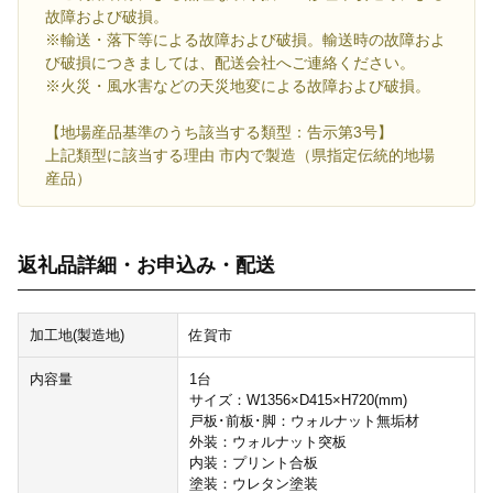
故障および破損。
※輸送・落下等による故障および破損。輸送時の故障およ
び破損につきましては、配送会社へご連絡ください。
※火災・風水害などの天災地変による故障および破損。
【地場産品基準のうち該当する類型：告示第3号】
上記類型に該当する理由 市内で製造（県指定伝統的地場
産品）
返礼品詳細・お申込み・配送
加工地(製造地)
佐賀市
内容量
1台
サイズ：W1356×D415×H720(mm)
戸板･前板･脚：ウォルナット無垢材
外装：ウォルナット突板
内装：プリント合板
塗装：ウレタン塗装