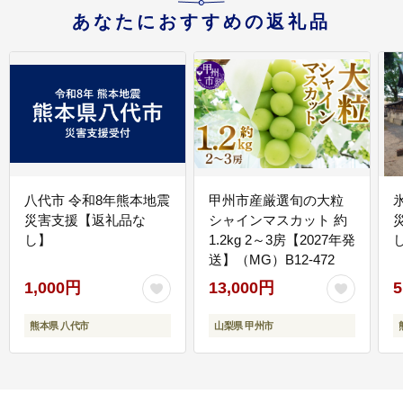
あなたにおすすめの返礼品
八代市 令和8年熊本地震
甲州市産厳選旬の大粒
災害支援【返礼品な
シャインマスカット 約
し】
1.2kg 2～3房【2027年発
送】（MG）B12-472
1,000円
13,000円
5
熊本県 八代市
山梨県 甲州市