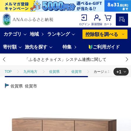
ログイン
新規登録
カート
カテゴリ
地域
ランキング
控除額を調べる
寄付額
旅先を探す
特集
ご利用ガイド
「ふるさとチョイス」システム連携に関して
+1
TOP
九州地方
佐賀県
佐賀市
カージェ135サイドボード
TOP
日用品・雑貨
家具
カージェ135サイドボード WN【諸富
佐賀県
佐賀市