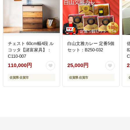
チェスト 60cm幅4段 ル
白山文雅カレー 定番5個
コッタ【諸富家具】：
セット：B250-032
C110-007
C
110,000円
25,000円
2
佐賀県 佐賀市
佐賀県 佐賀市