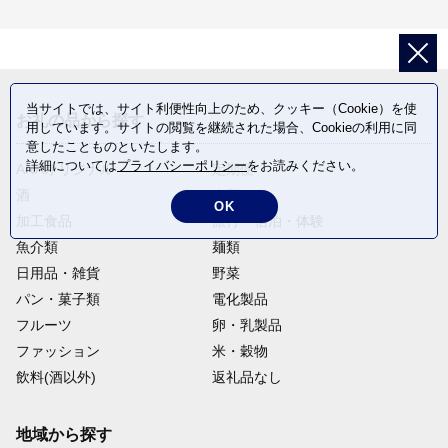
当サイトでは、サイト利便性向上のため、クッキー（Cookie）を使
お礼の品から探す
用しています。サイトの閲覧を継続された場合、Cookieの利用に同
意したことものといたします。
詳細については
プライバシーポリシー
をお読みください。
ANAオリジナル
定期便
酒
肉類
OK
加工食品
旅行・宿泊・体験
魚介類
麺類
日用品・雑貨
野菜
パン・菓子類
電化製品
フルーツ
卵・乳製品
ファッション
米・穀物
飲料(酒以外)
返礼品なし
地域から探す