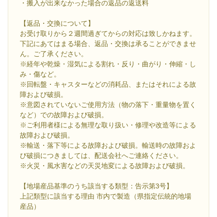
・搬入が出来なかった場合の返品の返送料
【返品・交換について】
お受け取りから２週間過ぎてからの対応は致しかねます。
下記にあてはまる場合、返品・交換は承ることができませ
ん。ご了承ください。
※経年や乾燥・湿気による割れ・反り・曲がり・伸縮・し
み・傷など。
※回転盤・キャスターなどの消耗品、またはそれによる故
障および破損。
※意図されていないご使用方法（物の落下・重量物を置く
など）での故障および破損。
※ご利用者様による無理な取り扱い・修理や改造等による
故障および破損。
※輸送・落下等による故障および破損。輸送時の故障およ
び破損につきましては、配送会社へご連絡ください。
※火災・風水害などの天災地変による故障および破損。
【地場産品基準のうち該当する類型：告示第3号】
上記類型に該当する理由 市内で製造（県指定伝統的地場
産品）