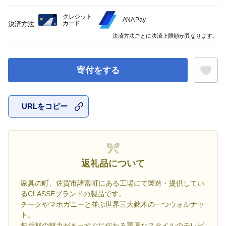
クレジット
ANA Pay
カード
決済方法
決済方法ごとに決済上限額が異なります。
寄付をする
URLをコピー
お気に入
返礼品について
家具の町、佐賀市諸富町にある工場にて製造・提供してい
るCLASSEブランドの製品です。
チークやマホガニーと並ぶ世界三大銘木の一つウォルナッ
ト。
無垢材の魅力がまっすぐに伝わる重厚なスタイルのテレビ