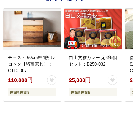
チェスト 60cm幅4段 ル
白山文雅カレー 定番5個
コッタ【諸富家具】：
セット：B250-032
C110-007
C
110,000円
25,000円
2
佐賀県 佐賀市
佐賀県 佐賀市