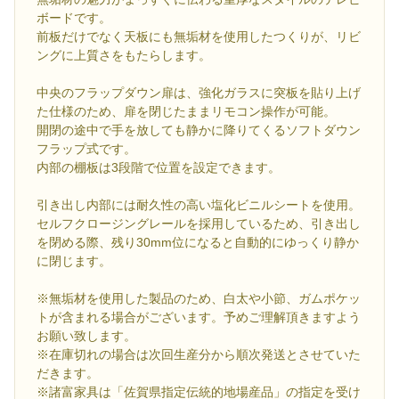
ボードです。
前板だけでなく天板にも無垢材を使用したつくりが、リビ
ングに上質さをもたらします。
中央のフラップダウン扉は、強化ガラスに突板を貼り上げ
た仕様のため、扉を閉じたままリモコン操作が可能。
開閉の途中で手を放しても静かに降りてくるソフトダウン
フラップ式です。
内部の棚板は3段階で位置を設定できます。
引き出し内部には耐久性の高い塩化ビニルシートを使用。
セルフクロージングレールを採用しているため、引き出し
を閉める際、残り30mm位になると自動的にゆっくり静か
に閉じます。
※無垢材を使用した製品のため、白太や小節、ガムポケッ
トが含まれる場合がございます。予めご理解頂きますよう
お願い致します。
※在庫切れの場合は次回生産分から順次発送とさせていた
だきます。
※諸富家具は「佐賀県指定伝統的地場産品」の指定を受け