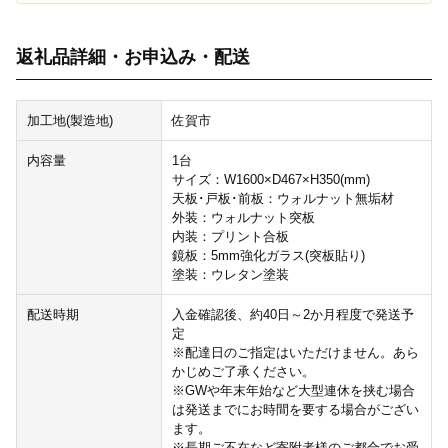
返礼品詳細・お申込み・配送
加工地(製造地)
佐賀市
内容量
1台
サイズ：W1600×D467×H350(mm)
天板･戸板･前板：ウォルナット無垢材
外装：ウォルナット突板
内装：プリント合板
鏡板：5mm強化ガラス(突板貼り)
塗装：ウレタン塗装
配送時期
入金確認後、約40日～2か月程度で発送予
定
※配達日のご指定はいただけません。あら
かじめご了承ください。
※GWや年末年始など大型連休を挟む場合
は発送までにお時間を要する場合がござい
ます。
※長期ご不在など寄附者様のご都合でお受