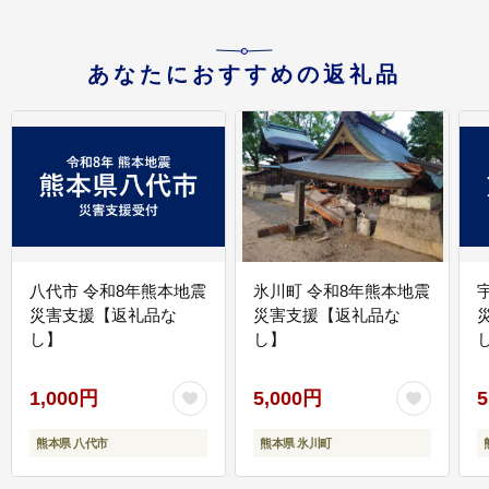
あなたにおすすめの返礼品
八代市 令和8年熊本地震
氷川町 令和8年熊本地震
災害支援【返礼品な
災害支援【返礼品な
し】
し】
し
1,000円
5,000円
5
熊本県 八代市
熊本県 氷川町