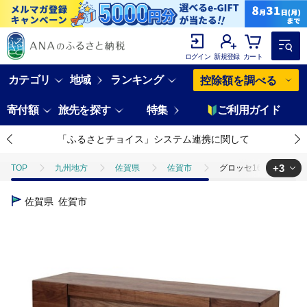
ログイン
新規登録
カート
カテゴリ
地域
ランキング
控除額を調べる
寄付額
旅先を探す
特集
ご利用ガイド
「ふるさとチョイス」システム連携に関して
+3
TOP
九州地方
佐賀県
佐賀市
グロッセ160TVスタンド
TOP
日用品・雑貨
グロッセ160TVスタンド WN【諸富家具】：C73
佐賀県
佐賀市
TOP
日用品・雑貨
家具
グロッセ160TVスタンド WN【諸富家
TOP
日用品・雑貨
伝統工芸品
グロッセ160TVスタンド WN