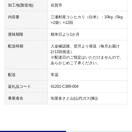
加工地(製造地)
佐賀市
内容量
三瀬村産コシヒカリ（白米）：10kg（5kg
×2袋）×12回
賞味期限
精米日より1か月
配送時期
入金確認後、翌月より発送（毎月お届け
計12回発送）
※配達日のご指定はいただけませんので、
あらかじめご了承ください。
配送
常温
返礼品コード
41201-C389-004
事業者名
旬菜舎さと山(山代ガス(株))