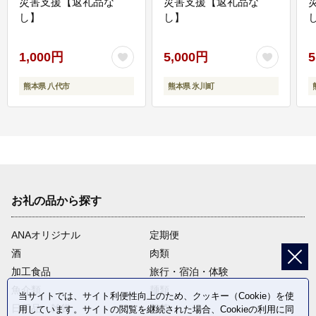
災害支援【返礼品な
災害支援【返礼品な
し】
し】
し
1,000円
5,000円
5
熊本県 八代市
熊本県 氷川町
お礼の品から探す
ANAオリジナル
定期便
酒
肉類
加工食品
旅行・宿泊・体験
魚介類
麺類
当サイトでは、サイト利便性向上のため、クッキー（Cookie）を使
日用品・雑貨
野菜
用しています。サイトの閲覧を継続された場合、Cookieの利用に同