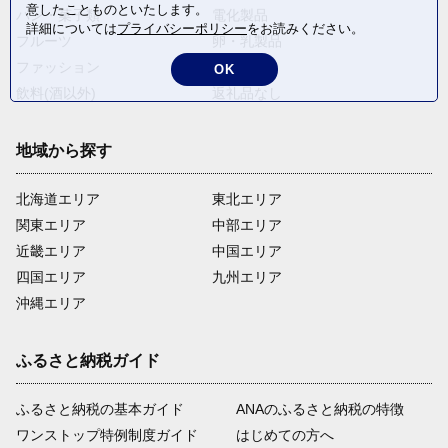
意したことものといたします。
パン・菓子類
電化製品
詳細については
プライバシーポリシー
をお読みください。
フルーツ
卵・乳製品
ファッション
米・穀物
OK
飲料(酒以外)
返礼品なし
地域から探す
北海道エリア
東北エリア
関東エリア
中部エリア
近畿エリア
中国エリア
四国エリア
九州エリア
沖縄エリア
ふるさと納税ガイド
ふるさと納税の基本ガイド
ANAのふるさと納税の特徴
ワンストップ特例制度ガイド
はじめての方へ