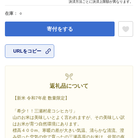
決済方法ごとに決済上限額が異なります。
在庫：
○
寄付をする
URLをコピー
お気に入
返礼品について
【新米 令和7年産 数量限定】
「希少！！三瀬村産コシヒカリ」
山のお米は美味しいとよく言われますが、その美味しい訳
はお米が育つ自然環境にあります。
標高４００m、寒暖の差が大きい気温、清らかな清流、澄
み切った空気の中で育ったの三瀬高原のお米は、佐賀の有