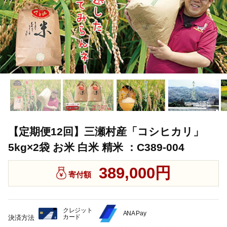
【定期便12回】三瀬村産「コシヒカリ」
5kg×2袋 お米 白米 精米 ：C389-004
389,000円
寄付額
クレジット
ANA Pay
カード
決済方法