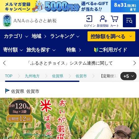
ログイン
新規登録
カート
カテゴリ
地域
ランキング
控除額を調べる
寄付額
旅先を探す
特集
ご利用ガイド
「ふるさとチョイス」システム連携に関して
+5
TOP
九州地方
佐賀県
佐賀市
【定期便12回】三瀬村産「
TOP
米・穀物
【定期便12回】三瀬村産「コシヒカリ」5kg×2袋 お米 
佐賀県
佐賀市
TOP
米・穀物
米
【定期便12回】三瀬村産「コシヒカリ」5kg×2
TOP
米・穀物
米
精米
【定期便12回】三瀬村産「コシヒカ
TOP
米・穀物
米
コシヒカリ
【定期便12回】三瀬村産「
TOP
定期便
【定期便12回】三瀬村産「コシヒカリ」5kg×2袋 お米 白