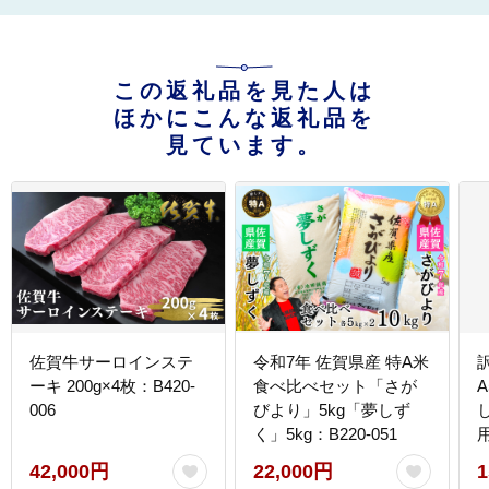
この返礼品を見た人は
ほかにこんな返礼品を
見ています。
佐賀牛サーロインステ
令和7年 佐賀県産 特A米
ーキ 200g×4枚：B420-
食べ比べセット「さが
006
びより」5kg「夢しず
く」5kg：B220-051
B
42,000円
22,000円
1