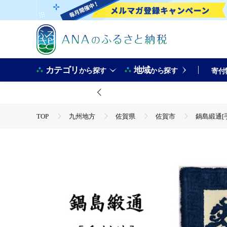
カテゴリ
地域
から探す
から探す
寄付
TOP
九州地方
佐賀県
佐賀市
鍋島緞通[手
TOP
日用品・雑貨
インテリア雑貨
鍋島緞通[手
TOP
日用品・雑貨
伝統工芸品
鍋島緞通[手刺繍]