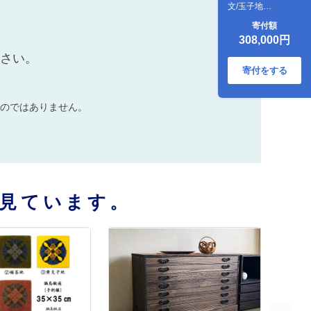
文/玉子地
50×80cm：C308-
寄付額
004
308,000円
ださい。
寄付をする
のではありません。
見ています。