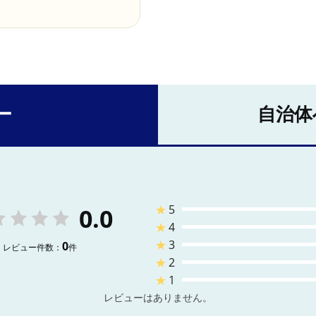
ー
自治体
★
5
0.0
★
4
★
3
0
レビュー件数：
件
★
2
★
1
レビューはありません。