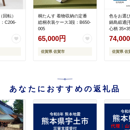
（回転）
桐たんす 着物収納の定番
色をお選
C206-
総桐衣装ケース3段：B650-
鍋島緞通[
005
心柄 35×3
65,000円
74,00
佐賀県 佐賀市
佐賀県 佐
あなたにおすすめの返礼品