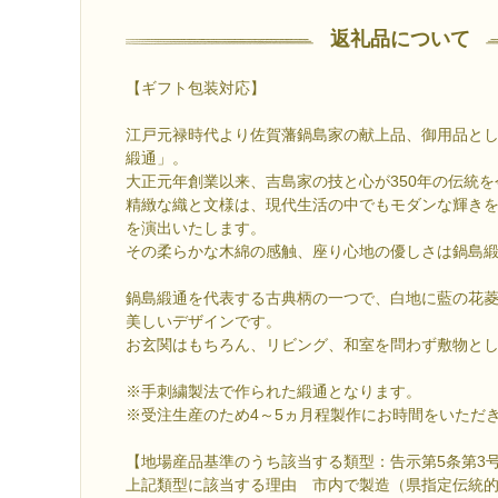
返礼品について
【ギフト包装対応】
江戸元禄時代より佐賀藩鍋島家の献上品、御用品と
緞通」。
大正元年創業以来、吉島家の技と心が350年の伝統
精緻な織と文様は、現代生活の中でもモダンな輝き
を演出いたします。
その柔らかな木綿の感触、座り心地の優しさは鍋島
鍋島緞通を代表する古典柄の一つで、白地に藍の花
美しいデザインです。
お玄関はもちろん、リビング、和室を問わず敷物と
※手刺繍製法で作られた緞通となります。
※受注生産のため4～5ヵ月程製作にお時間をいただ
【地場産品基準のうち該当する類型：告示第5条第3
上記類型に該当する理由 市内で製造（県指定伝統