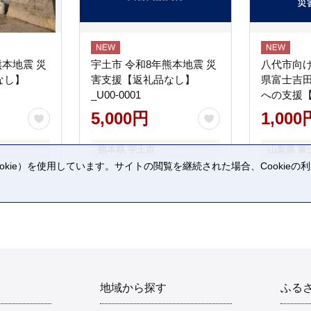
熊本地震 災
宇土市 令和8年熊本地震 災
八代市向け
なし】
害支援【返礼品なし】
県富士吉
_U00-0001
への支援
5,000円
1,000
熊本県 宇土市
山梨県 富
kie）を使用しています。サイトの閲覧を継続された場合、Cookie
。
地域から探す
ふる