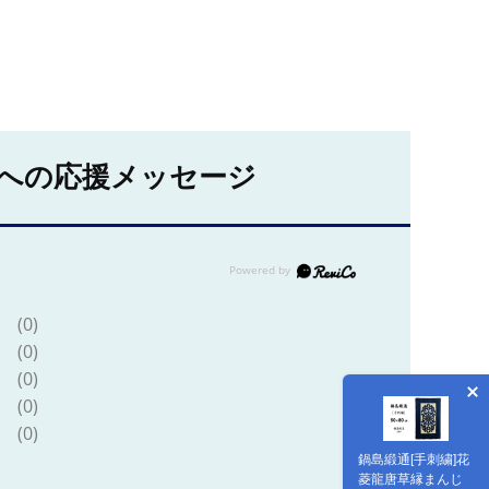
への応援メッセージ
(0)
(0)
(0)
(0)
(0)
鍋島緞通[手刺繍]花
菱龍唐草縁まんじ