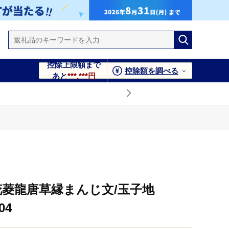
控除上限額まで
控除額を調べる
あと
***,***円
花菱龍唐草縁まんじ文/玉子地
04