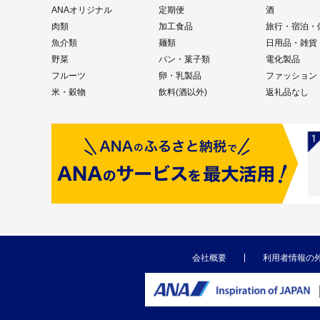
ANAオリジナル
定期便
酒
肉類
加工食品
旅行・宿泊・
魚介類
麺類
日用品・雑貨
野菜
パン・菓子類
電化製品
フルーツ
卵・乳製品
ファッション
米・穀物
飲料(酒以外)
返礼品なし
会社概要
利用者情報の