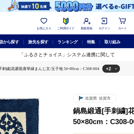
お気に入り
ご利用ガイド
新規登録
ログイン
カート
額から探す
旅先を探す
ランキング
特集
取り組み
「ふるさとチョイス」システム連携に関して
+2
刺繍]花菱龍唐草縁まんじ文/玉子地 50×80cm：C308-004
刺繍]花菱龍唐草縁まんじ文/玉子地 50×80cm：C308-004
花菱龍唐草縁まんじ文/玉子地 50×80cm：C308-004
佐賀県
佐賀市
鍋島緞通[手刺繍]
50×80cm：C308-0