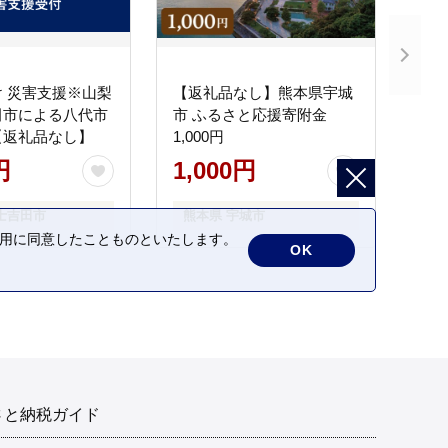
 災害支援※山梨
【返礼品なし】熊本県宇城
田市による八代市
市 ふるさと応援寄附金
【返礼品なし】
1,000円
円
1,000円
士吉田市
熊本県 宇城市
の利用に同意したことものといたします。
OK
さと納税ガイド