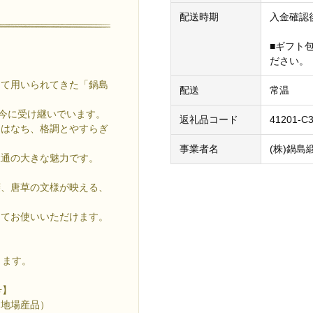
配送時期
入金確認
■ギフト
ださい。
して用いられてきた「鍋島
配送
常温
を今に受け継いでいます。
返礼品コード
41201-C3
をはなち、格調とやすらぎ
事業者名
(株)鍋島
緞通の大きな魅力です。
菱、唐草の文様が映える、
してお使いいただけます。
きます。
号】
的地場産品）