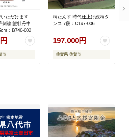
びいただけます
桐たんす 時代仕上げ総桐タ
手刺繍]蟹牡丹中
ンス 7段：C197-006
5cm：B740-002
0円
197,000円
賀市
佐賀県 佐賀市