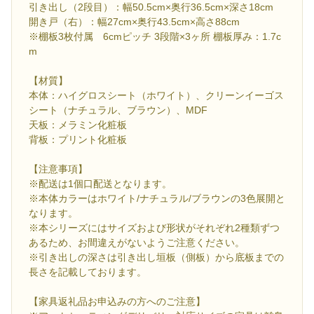
引き出し（2段目）：幅50.5cm×奥行36.5cm×深さ18cm
開き戸（右）：幅27cm×奥行43.5cm×高さ88cm
※棚板3枚付属 6cmピッチ 3段階×3ヶ所 棚板厚み：1.7c
m
【材質】
本体：ハイグロスシート（ホワイト）、クリーンイーゴス
シート（ナチュラル、ブラウン）、MDF
天板：メラミン化粧板
背板：プリント化粧板
【注意事項】
※配送は1個口配送となります。
※本体カラーはホワイト/ナチュラル/ブラウンの3色展開と
なります。
※本シリーズにはサイズおよび形状がそれぞれ2種類ずつ
あるため、お間違えがないようご注意ください。
※引き出しの深さは引き出し垣板（側板）から底板までの
長さを記載しております。
【家具返礼品お申込みの方へのご注意】