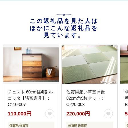
この返礼品を見た人は
ほかにこんな返礼品を
見ています。
チェスト 60cm幅4段 ル
佐賀県産い草置き畳
コッタ【諸富家具】：
82cm角9枚セット：
C110-007
C220-003
B
110,000円
220,000円
5
佐賀県 佐賀市
佐賀県 佐賀市