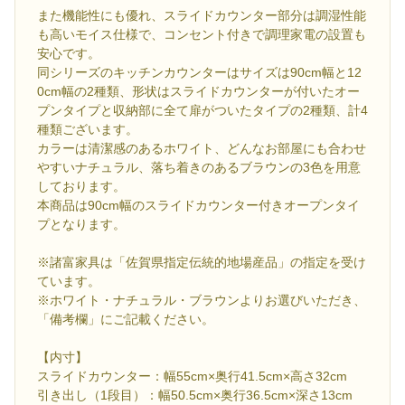
また機能性にも優れ、スライドカウンター部分は調湿性能
も高いモイス仕様で、コンセント付きで調理家電の設置も
安心です。
同シリーズのキッチンカウンターはサイズは90cm幅と12
0cm幅の2種類、形状はスライドカウンターが付いたオー
プンタイプと収納部に全て扉がついたタイプの2種類、計4
種類ございます。
カラーは清潔感のあるホワイト、どんなお部屋にも合わせ
やすいナチュラル、落ち着きのあるブラウンの3色を用意
しております。
本商品は90cm幅のスライドカウンター付きオープンタイ
プとなります。
※諸富家具は「佐賀県指定伝統的地場産品」の指定を受け
ています。
※ホワイト・ナチュラル・ブラウンよりお選びいただき、
「備考欄」にご記載ください。
【内寸】
スライドカウンター：幅55cm×奥行41.5cm×高さ32cm
引き出し（1段目）：幅50.5cm×奥行36.5cm×深さ13cm