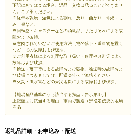
下記にあてはまる場合、返品・交換は承ることができませ
ん。ご了承ください。
※経年や乾燥・湿気による割れ・反り・曲がり・伸縮・し
み・傷など。
※回転盤・キャスターなどの消耗品、またはそれによる故
障および破損。
※意図されていないご使用方法（物の落下・重量物を置く
など）での故障および破損。
※ご利用者様による無理な取り扱い・修理や改造等による
故障および破損。
※輸送・落下等による故障および破損。輸送時の故障およ
び破損につきましては、配送会社へご連絡ください。
※火災・風水害などの天災地変による故障および破損。
【地場産品基準のうち該当する類型：告示第3号】
上記類型に該当する理由 市内で製造（県指定伝統的地場
産品）
返礼品詳細・お申込み・配送