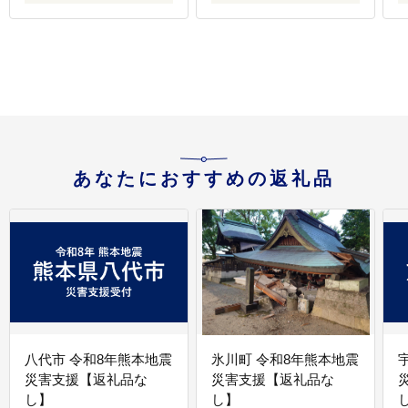
あなたにおすすめの返礼品
八代市 令和8年熊本地震
氷川町 令和8年熊本地震
災害支援【返礼品な
災害支援【返礼品な
し】
し】
し