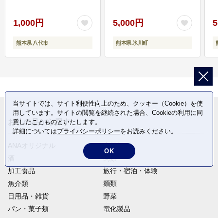
1,000円
5,000円
5
熊本県 八代市
熊本県 氷川町
当サイトでは、サイト利便性向上のため、クッキー（Cookie）を使
用しています。サイトの閲覧を継続された場合、Cookieの利用に同
お礼の品から探す
意したことものといたします。
詳細については
プライバシーポリシー
をお読みください。
ANAオリジナル
定期便
OK
酒
肉類
加工食品
旅行・宿泊・体験
魚介類
麺類
日用品・雑貨
野菜
パン・菓子類
電化製品