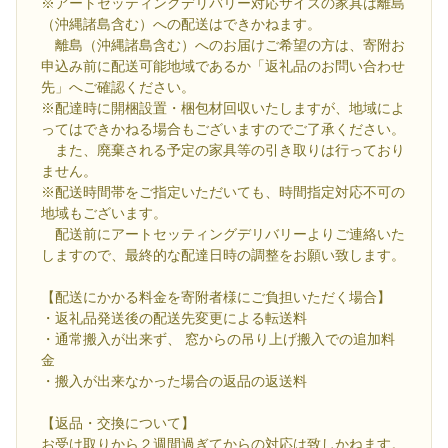
※アートセッティングデリバリー対応サイズの家具は離島
（沖縄諸島含む）への配送はできかねます。
離島（沖縄諸島含む）へのお届けご希望の方は、寄附お
申込み前に配送可能地域であるか「返礼品のお問い合わせ
先」へご確認ください。
※配達時に開梱設置・梱包材回収いたしますが、地域によ
ってはできかねる場合もございますのでご了承ください。
また、廃棄される予定の家具等の引き取りは行っており
ません。
※配送時間帯をご指定いただいても、時間指定対応不可の
地域もございます。
配送前にアートセッティングデリバリーよりご連絡いた
しますので、最終的な配達日時の調整をお願い致します。
【配送にかかる料金を寄附者様にご負担いただく場合】
・返礼品発送後の配送先変更による転送料
・通常搬入が出来ず、 窓からの吊り上げ搬入での追加料
金
・搬入が出来なかった場合の返品の返送料
【返品・交換について】
お受け取りから２週間過ぎてからの対応は致しかねます。