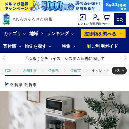
ログイン
新規登録
カート
カテゴリ
地域
ランキング
控除額を調べる
寄付額
旅先を探す
特集
ご利用ガイド
「ふるさとチョイス」システム連携に関して
+3
TOP
九州地方
佐賀県
佐賀市
セクレト 90 オープン
TOP
日用品・雑貨
家具
セクレト 90 オープンカウンターボー
佐賀県
佐賀市
TOP
日用品・雑貨
キッチン用品
セクレト 90 オープンカウ
TOP
日用品・雑貨
伝統工芸品
セクレト 90 オープンカウン