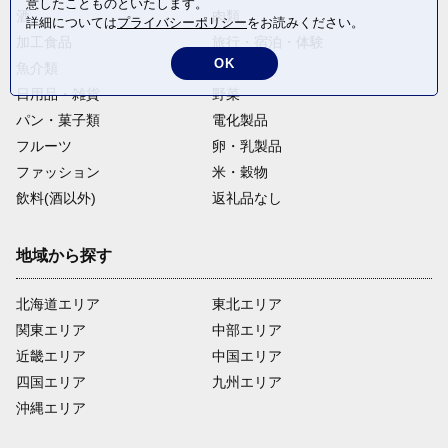
意したことものといたします。
酒
肉類
詳細については
プライバシーポリシー
をお読みください。
加工食品
旅行・宿泊・体験
OK
魚介類
麺類
日用品・雑貨
野菜
パン・菓子類
電化製品
フルーツ
卵・乳製品
ファッション
米・穀物
飲料(酒以外)
返礼品なし
地域から探す
北海道エリア
東北エリア
関東エリア
中部エリア
近畿エリア
中国エリア
四国エリア
九州エリア
沖縄エリア