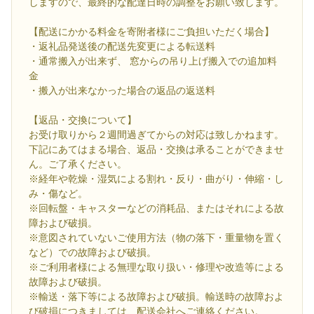
しますので、最終的な配達日時の調整をお願い致します。
【配送にかかる料金を寄附者様にご負担いただく場合】
・返礼品発送後の配送先変更による転送料
・通常搬入が出来ず、 窓からの吊り上げ搬入での追加料
金
・搬入が出来なかった場合の返品の返送料
【返品・交換について】
お受け取りから２週間過ぎてからの対応は致しかねます。
下記にあてはまる場合、返品・交換は承ることができませ
ん。ご了承ください。
※経年や乾燥・湿気による割れ・反り・曲がり・伸縮・し
み・傷など。
※回転盤・キャスターなどの消耗品、またはそれによる故
障および破損。
※意図されていないご使用方法（物の落下・重量物を置く
など）での故障および破損。
※ご利用者様による無理な取り扱い・修理や改造等による
故障および破損。
※輸送・落下等による故障および破損。輸送時の故障およ
び破損につきましては、配送会社へご連絡ください。