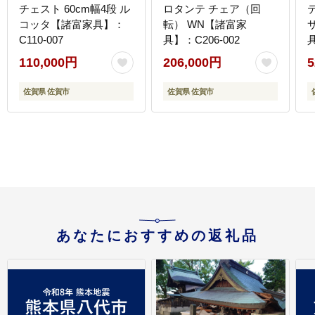
チェスト 60cm幅4段 ル
ロタンテ チェア（回
コッタ【諸富家具】：
転） WN【諸富家
C110-007
具】：C206-002
具
110,000円
206,000円
5
佐賀県 佐賀市
佐賀県 佐賀市
あなたにおすすめの返礼品