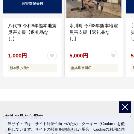
八代市 令和8年熊本地震
氷川町 令和8年熊本地震
災害支援【返礼品な
災害支援【返礼品な
し】
し】
し
1,000円
5,000円
5
熊本県 八代市
熊本県 氷川町
お礼の品から探す
当サイトでは、サイト利便性向上のため、クッキー（Cookie）を使
用しています。サイトの閲覧を継続された場合、Cookieの利用に同
ANAオリジナル
定期便