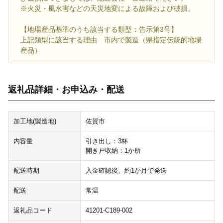
※火災・風水害などの天災地変による故障および破損。
【地場産品基準のうち該当する類型：告示第3号】
上記類型に該当する理由 市内で製造（県指定伝統的地場
産品）
返礼品詳細・お申込み・配送
加工地(製造地)
佐賀市
内容量
引き出し：3杯
開き戸収納：1か所
配送時期
入金確認後、約1か月で発送
配送
常温
返礼品コード
41201-C189-002