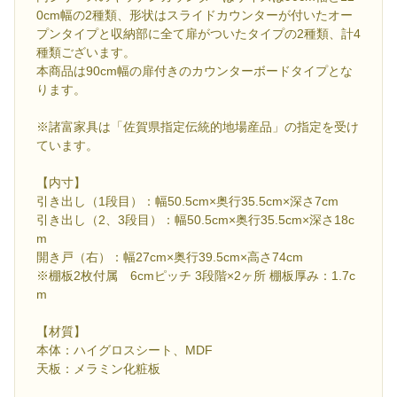
0cm幅の2種類、形状はスライドカウンターが付いたオー
プンタイプと収納部に全て扉がついたタイプの2種類、計4
種類ございます。
本商品は90cm幅の扉付きのカウンターボードタイプとな
ります。
※諸富家具は「佐賀県指定伝統的地場産品」の指定を受け
ています。
【内寸】
引き出し（1段目）：幅50.5cm×奥行35.5cm×深さ7cm
引き出し（2、3段目）：幅50.5cm×奥行35.5cm×深さ18c
m
開き戸（右）：幅27cm×奥行39.5cm×高さ74cm
※棚板2枚付属 6cmピッチ 3段階×2ヶ所 棚板厚み：1.7c
m
【材質】
本体：ハイグロスシート、MDF
天板：メラミン化粧板