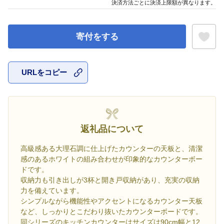
決済方法ごとに決済上限額が異なります。
寄付をする
URLをコピー
お気に入
返礼品について
高級感ある大理石調に仕上げたカウンターの天板と、清潔
感のあるホワイトの組み合わせが印象的なカウンターボー
ドです。
収納力も引き出しが3杯と開き戸収納があり、充実の収納
力を備えています。
シンプルながら機能性やアクセントになるカウンター天板
など、しっかりとこだわり抜いたカウンターボードです。
同シリーズのキッチンカウンターはサイズは90cm幅と12