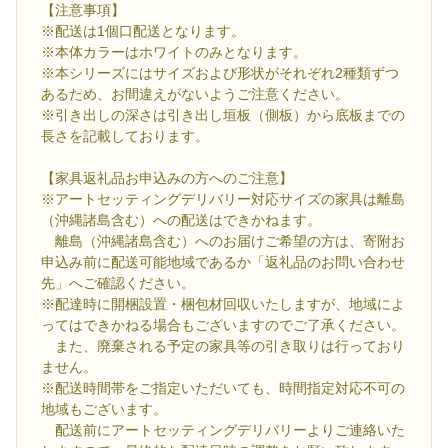
【注意事項】
※配送は1個口配送となります。
※本体カラーはホワイトのみとなります。
※本シリーズにはサイズおよび形状がそれぞれ2種類ずつ
あるため、お間違えがないようご注意ください。
※引き出しの深さは引き出し垣板（側板）から底板までの
長さを記載しております。
【家具返礼品お申込みの方へのご注意】
※アートセッティングデリバリー対応サイズの家具は離島
（沖縄諸島含む）への配送はできかねます。
離島（沖縄諸島含む）へのお届けご希望の方は、寄附お
申込み前に配送可能地域であるか「返礼品のお問い合わせ
先」へご確認ください。
※配達時に開梱設置・梱包材回収いたしますが、地域によ
ってはできかねる場合もございますのでご了承ください。
また、廃棄される予定の家具等の引き取りは行っており
ません。
※配送時間帯をご指定いただいても、時間指定対応不可の
地域もございます。
配送前にアートセッティングデリバリーよりご連絡いた