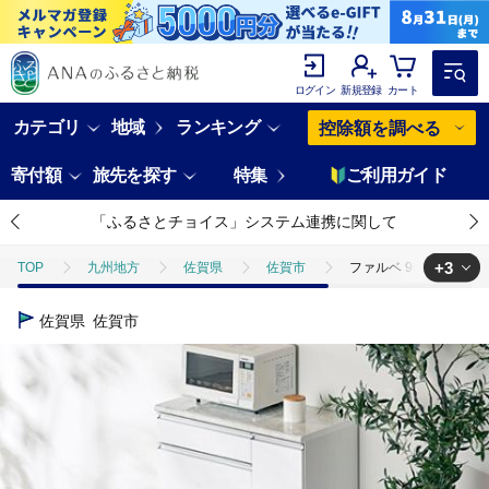
ログイン
新規登録
カート
カテゴリ
地域
ランキング
控除額を調べる
寄付額
旅先を探す
特集
ご利用ガイド
「ふるさとチョイス」システム連携に関して
+3
TOP
九州地方
佐賀県
佐賀市
ファルベ 90 カウンター
TOP
日用品・雑貨
家具
ファルベ 90 カウンターボード【諸富
佐賀県
佐賀市
TOP
日用品・雑貨
キッチン用品
ファルベ 90 カウンターボ
TOP
日用品・雑貨
伝統工芸品
ファルベ 90 カウンターボー