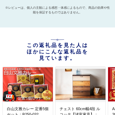
※レビューは、個人の主観による感想・体感によるもので、商品の効果や性
能を保証するものではありません。
この返礼品を見た人は
ほかにこんな返礼品を
見ています。
白山文雅カレー 定番5個
チェスト 60cm幅4段 ル
セット：B250-032
コッタ【諸富家具】：
2