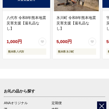
八代市 令和8年熊本地震
氷川町 令和8年熊本地震
災害支援【返礼品な
災害支援【返礼品な
し】
し】
し
1,000円
5,000円
5
熊本県 八代市
熊本県 氷川町
お礼の品から探す
ANAオリジナル
定期便