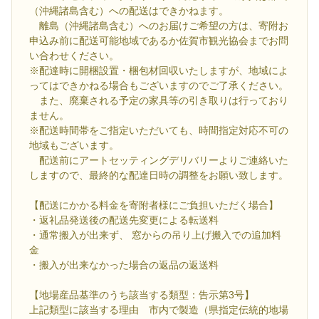
（沖縄諸島含む）への配送はできかねます。
離島（沖縄諸島含む）へのお届けご希望の方は、寄附お
申込み前に配送可能地域であるか佐賀市観光協会までお問
い合わせください。
※配達時に開梱設置・梱包材回収いたしますが、地域によ
ってはできかねる場合もございますのでご了承ください。
また、廃棄される予定の家具等の引き取りは行っており
ません。
※配送時間帯をご指定いただいても、時間指定対応不可の
地域もございます。
配送前にアートセッティングデリバリーよりご連絡いた
しますので、最終的な配達日時の調整をお願い致します。
【配送にかかる料金を寄附者様にご負担いただく場合】
・返礼品発送後の配送先変更による転送料
・通常搬入が出来ず、 窓からの吊り上げ搬入での追加料
金
・搬入が出来なかった場合の返品の返送料
【地場産品基準のうち該当する類型：告示第3号】
上記類型に該当する理由 市内で製造（県指定伝統的地場