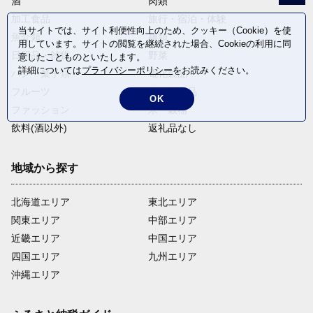
酒
肉類
加工食品
旅行・宿泊・体験
当サイトでは、サイト利便性向上のため、クッキー（Cookie）を使
魚介類
麺類
用しています。サイトの閲覧を継続された場合、Cookieの利用に同
日用品・雑貨
野菜
意したことものといたします。
詳細については
プライバシーポリシー
をお読みください。
パン・菓子類
電化製品
フルーツ
卵・乳製品
OK
ファッション
米・穀物
飲料(酒以外)
返礼品なし
地域から探す
北海道エリア
東北エリア
関東エリア
中部エリア
近畿エリア
中国エリア
四国エリア
九州エリア
沖縄エリア