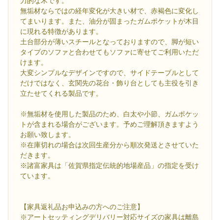
力的な木です。
無垢材ならではの経年変化が大きい材で、赤褐色に変化し
てまいります。また、油分が固まったガムポケットが木目
に現れる特徴があります。
土台部分が薄いスチールとなっておりますので、脚が短い
タイプのソファと合わせてもソファに寄せてご利用いただ
けます。
大変シンプルなデザインですので、サイドテーブルとして
だけではなく、玄関先の花台・飾り台としても主役を引き
立たせてくれる製品です。
※無垢材を使用した製品のため、白太や小節、ガムポケッ
トが含まれる場合がございます。予めご理解頂きますよう
お願い致します。
※在庫切れの場合は次回生産分から順次発送とさせていた
だきます。
※諸富家具は「佐賀県指定伝統的地場産品」の指定を受け
ています。
【家具返礼品お申込みの方へのご注意】
※アートセッティングデリバリー対応サイズの家具は離島