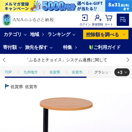
ログイン
新規登録
カート
カテゴリ
地域
ランキング
控除額を調べる
寄付額
旅先を探す
特集
ご利用ガイド
「ふるさとチョイス」システム連携に関して
+3
TOP
九州地方
佐賀県
佐賀市
グラシュー44サイドテー
TOP
日用品・雑貨
グラシュー44サイドテーブル BC【諸富家具】：C
佐賀県
佐賀市
TOP
日用品・雑貨
家具
グラシュー44サイドテーブル BC【諸
TOP
日用品・雑貨
伝統工芸品
グラシュー44サイドテーブル 