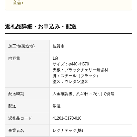
産品）
返礼品詳細・お申込み・配送
加工地(製造地)
佐賀市
内容量
1台
サイズ：φ440×H570
天板：ブラックチェリー無垢材
脚：スチール（ブラック）
塗装：ウレタン塗装
配送時期
入金確認後、約40日～2か月で発送
配送
常温
返礼品コード
41201-C170-010
事業者名
レグナテック(株)