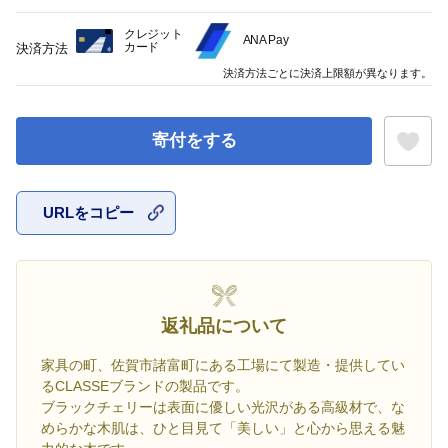
クレジット
ANA Pay
カード
決済方法
決済方法ごとに決済上限額が異なります。
寄付をする
URLをコピー
お気に入
返礼品について
家具の町、佐賀市諸富町にある工場にて製造・提供してい
るCLASSEブランドの製品です。
ブラックチェリーは表面に優しい光沢がある高級材で、な
めらかな木肌は、ひと目見て「美しい」と心から思える魅