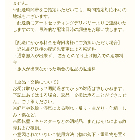
ません。
※配送時間帯をご指定いただいても、時間指定対応不可の
地域もございます。
配送前にアートセッティングデリバリーよりご連絡いた
しますので、最終的な配達日時の調整をお願い致します。
【配送にかかる料金を寄附者様にご負担いただく場合】
・返礼品発送後の配送先変更による転送料
・通常搬入が出来ず、 窓からの吊り上げ搬入での追加料
金
・搬入が出来なかった場合の返品の返送料
【返品・交換について】
お受け取りから２週間過ぎてからの対応は致しかねます。
下記にあてはまる場合、返品・交換は承ることができませ
ん。ご了承ください。
※経年や乾燥・湿気による割れ・反り・曲がり・伸縮・し
み・傷など。
※回転盤・キャスターなどの消耗品、またはそれによる故
障および破損。
※意図されていないご使用方法（物の落下・重量物を置く