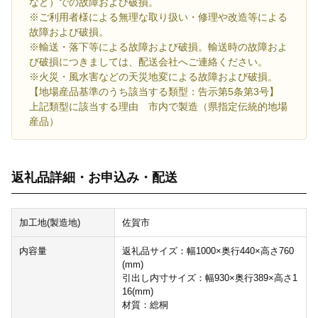
など）での故障および破損。
※ご利用者様による無理な取り扱い・修理や改造等による
故障および破損。
※輸送・落下等による故障および破損。輸送時の故障およ
び破損につきましては、配送会社へご連絡ください。
※火災・風水害などの天災地変による故障および破損。
【地場産品基準のうち該当する類型：告示第5条第3号】
上記類型に該当する理由 市内で製造（県指定伝統的地場
産品）
返礼品詳細・お申込み・配送
加工地(製造地)
佐賀市
内容量
返礼品サイズ：幅1000×奥行440×高さ760
(mm)
引出し内寸サイズ：幅930×奥行389×高さ1
16(mm)
材質：総桐