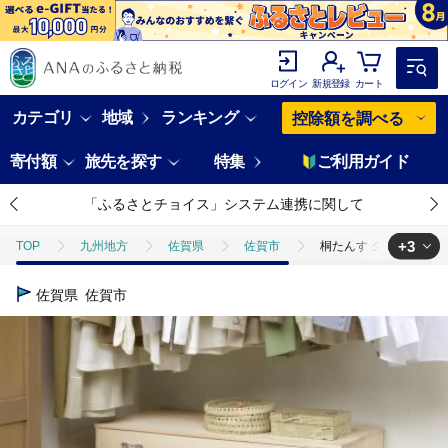
ログイン
新規登録
カート
カテゴリ
地域
ランキング
控除額を調べる
寄付額
旅先を探す
特集
ご利用ガイド
「ふるさとチョイス」システム連携に関して
+3
TOP
九州地方
佐賀県
佐賀市
桐たんす クローゼット収
TOP
日用品・雑貨
桐たんす クローゼット収納5段（キャスター付）：
佐賀県
佐賀市
TOP
日用品・雑貨
家具
桐たんす クローゼット収納5段（キャ
TOP
日用品・雑貨
伝統工芸品
桐たんす クローゼット収納5段