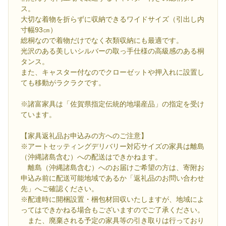
ス。
大切な着物を折らずに収納できるワイドサイズ（引出し内
寸幅93㎝）
総桐なので着物だけでなく衣類収納にも最適です。
光沢のある美しいシルバーの取っ手仕様の高級感のある桐
タンス。
また、キャスター付なのでクローゼットや押入れに設置し
ても移動がラクラクです。
※諸富家具は「佐賀県指定伝統的地場産品」の指定を受け
ています。
【家具返礼品お申込みの方へのご注意】
※アートセッティングデリバリー対応サイズの家具は離島
（沖縄諸島含む）への配送はできかねます。
離島（沖縄諸島含む）へのお届けご希望の方は、寄附お
申込み前に配送可能地域であるか「返礼品のお問い合わせ
先」へご確認ください。
※配達時に開梱設置・梱包材回収いたしますが、地域によ
ってはできかねる場合もございますのでご了承ください。
また、廃棄される予定の家具等の引き取りは行っており