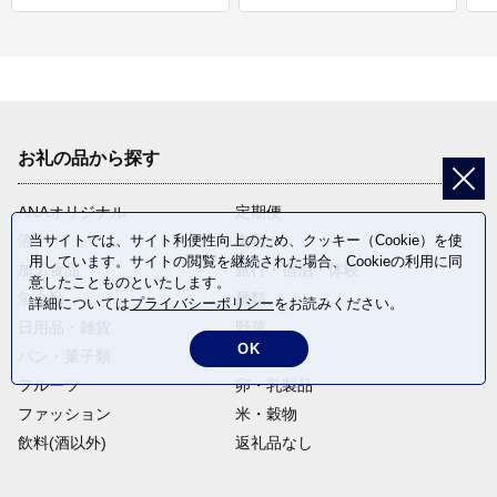
お礼の品から探す
ANAオリジナル
定期便
当サイトでは、サイト利便性向上のため、クッキー（Cookie）を使
酒
肉類
用しています。サイトの閲覧を継続された場合、Cookieの利用に同
加工食品
旅行・宿泊・体験
意したことものといたします。
魚介類
麺類
詳細については
プライバシーポリシー
をお読みください。
日用品・雑貨
野菜
OK
パン・菓子類
電化製品
フルーツ
卵・乳製品
ファッション
米・穀物
飲料(酒以外)
返礼品なし