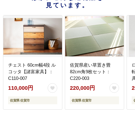
見ています。
チェスト 60cm幅4段 ル
佐賀県産い草置き畳
コッタ【諸富家具】：
82cm角9枚セット：
C110-007
C220-003
具
110,000円
220,000円
2
佐賀県 佐賀市
佐賀県 佐賀市