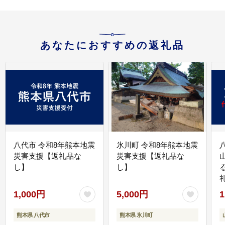
あなたにおすすめの返礼品
八代市 令和8年熊本地震
氷川町 令和8年熊本地震
災害支援【返礼品な
災害支援【返礼品な
し】
し】
1,000円
5,000円
1
熊本県 八代市
熊本県 氷川町