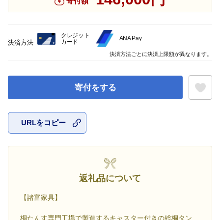
寄付額
クレジット
ANA Pay
カード
決済方法
決済方法ごとに決済上限額が異なります。
寄付をする
URLをコピー
お気に入
返礼品について
【諸富家具】
桐たんす専門工場で製造するキャスター付きの総桐タン