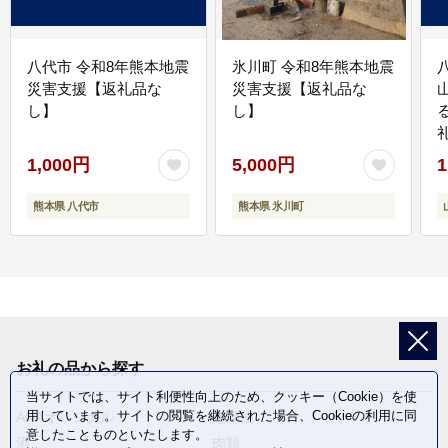
八代市 令和8年熊本地震
氷川町 令和8年熊本地震
災害支援【返礼品な
災害支援【返礼品な
し】
し】
1,000円
5,000円
1
熊本県 八代市
熊本県 氷川町
お礼の品から探す
当サイトでは、サイト利便性向上のため、クッキー（Cookie）を使
用しています。サイトの閲覧を継続された場合、Cookieの利用に同
ANAオリジナル
定期便
意したことものといたします。
酒
肉類