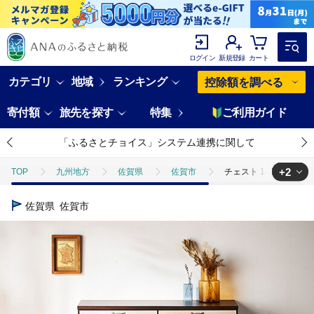
ログイン
新規登録
カート
カテゴリ
地域
ランキング
控除額を調べる
寄付額
旅先を探す
特集
ご利用ガイド
「ふるさとチョイス」システム連携に関して
+2
TOP
九州地方
佐賀県
佐賀市
チェスト 120cm幅3段
TOP
日用品・雑貨
チェスト 120cm幅3段 ルコッタ【諸富家具】：C1
佐賀県
佐賀市
TOP
日用品・雑貨
家具
チェスト 120cm幅3段 ルコッタ【諸