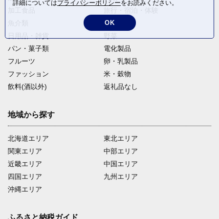
詳細については
プライバシーポリシー
をお読みください。
加工食品
旅行・宿泊・体験
OK
魚介類
麺類
日用品・雑貨
野菜
パン・菓子類
電化製品
フルーツ
卵・乳製品
ファッション
米・穀物
飲料(酒以外)
返礼品なし
地域から探す
北海道エリア
東北エリア
関東エリア
中部エリア
近畿エリア
中国エリア
四国エリア
九州エリア
沖縄エリア
ふるさと納税ガイド