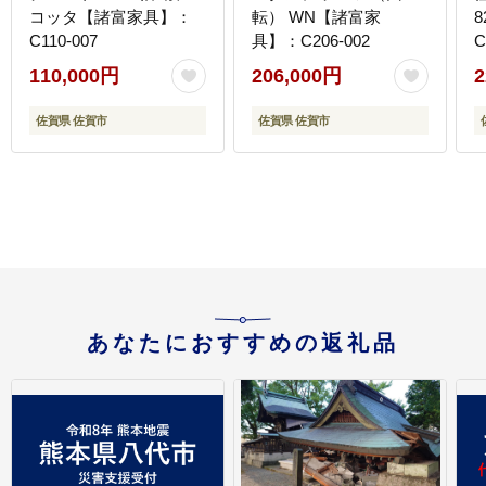
コッタ【諸富家具】：
転） WN【諸富家
C110-007
具】：C206-002
C
110,000円
206,000円
2
佐賀県 佐賀市
佐賀県 佐賀市
あなたにおすすめの返礼品