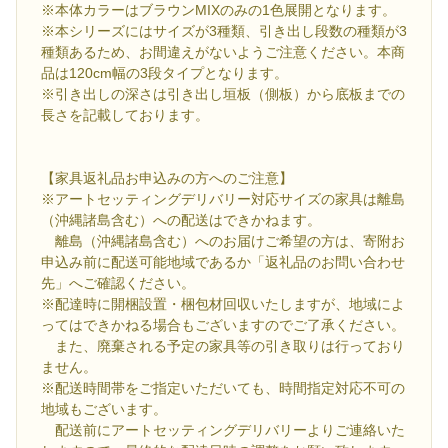
※本体カラーはブラウンMIXのみの1色展開となります。
※本シリーズにはサイズが3種類、引き出し段数の種類が3
種類あるため、お間違えがないようご注意ください。本商
品は120cm幅の3段タイプとなります。
※引き出しの深さは引き出し垣板（側板）から底板までの
長さを記載しております。
【家具返礼品お申込みの方へのご注意】
※アートセッティングデリバリー対応サイズの家具は離島
（沖縄諸島含む）への配送はできかねます。
離島（沖縄諸島含む）へのお届けご希望の方は、寄附お
申込み前に配送可能地域であるか「返礼品のお問い合わせ
先」へご確認ください。
※配達時に開梱設置・梱包材回収いたしますが、地域によ
ってはできかねる場合もございますのでご了承ください。
また、廃棄される予定の家具等の引き取りは行っており
ません。
※配送時間帯をご指定いただいても、時間指定対応不可の
地域もございます。
配送前にアートセッティングデリバリーよりご連絡いた