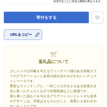
決済方法ごとに決済上限額が異なります。
寄付をする
URLをコピー
お気に入
返礼品について
少しレトロな印象を与えるヴィンテージ感のある前板カラ
ーのグラデーションと金具の組み合わせがかわいいチェス
トシリーズです。
豊富なラインナップと、一杯ごとの大きさをある程度大き
目に取ったチェストなので衣類収納などに最適です。
落ち着いた温もりを与えるグラデーションとレトロな金具
のデザインは、洋室はもちろんのこと、和室にも合わせや
すいチェストです。