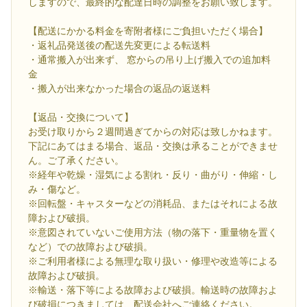
しますので、最終的な配達日時の調整をお願い致します。
【配送にかかる料金を寄附者様にご負担いただく場合】
・返礼品発送後の配送先変更による転送料
・通常搬入が出来ず、 窓からの吊り上げ搬入での追加料
金
・搬入が出来なかった場合の返品の返送料
【返品・交換について】
お受け取りから２週間過ぎてからの対応は致しかねます。
下記にあてはまる場合、返品・交換は承ることができませ
ん。ご了承ください。
※経年や乾燥・湿気による割れ・反り・曲がり・伸縮・し
み・傷など。
※回転盤・キャスターなどの消耗品、またはそれによる故
障および破損。
※意図されていないご使用方法（物の落下・重量物を置く
など）での故障および破損。
※ご利用者様による無理な取り扱い・修理や改造等による
故障および破損。
※輸送・落下等による故障および破損。輸送時の故障およ
び破損につきましては、配送会社へご連絡ください。