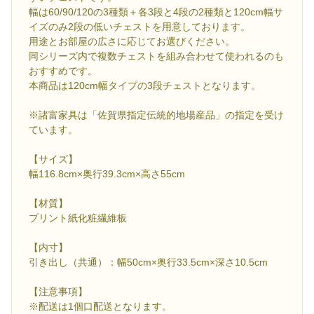
幅は60/90/120の3種類＋各3段と4段の2種類と120cm幅サ
イズのみ2段の低いチェストを用意しております。
用途とお部屋の広さに応じてお選びください。
同シリーズ内で複数チェストを組み合わせて使われるのも
おすすめです。
本商品は120cm幅タイプの3段チェストとなります。
※諸富家具は「佐賀県指定伝統的地場産品」の指定を受け
ています。
【サイズ】
幅116.8cm×奥行39.3cm×高さ55cm
【材質】
プリント紙化粧繊維板
【内寸】
引き出し（共通）：幅50cm×奥行33.5cm×深さ10.5cm
【注意事項】
※配送は1個口配送となります。