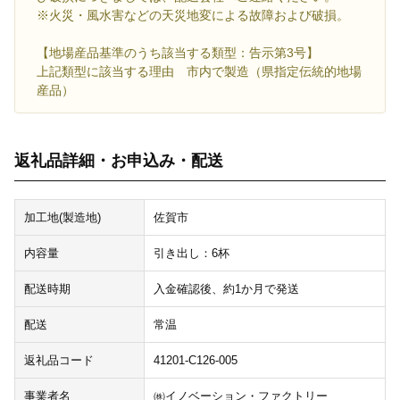
※火災・風水害などの天災地変による故障および破損。
【地場産品基準のうち該当する類型：告示第3号】
上記類型に該当する理由 市内で製造（県指定伝統的地場
産品）
返礼品詳細・お申込み・配送
加工地(製造地)
佐賀市
内容量
引き出し：6杯
配送時期
入金確認後、約1か月で発送
配送
常温
返礼品コード
41201-C126-005
事業者名
㈱イノベーション・ファクトリー