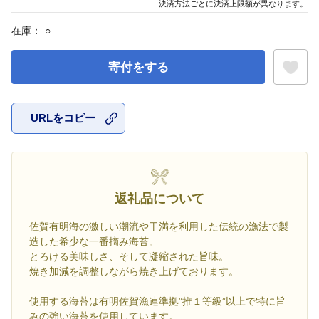
決済方法ごとに決済上限額が異なります。
在庫：
○
寄付をする
URLをコピー
お気に入
返礼品について
佐賀有明海の激しい潮流や干満を利用した伝統の漁法で製
造した希少な一番摘み海苔。
とろける美味しさ、そして凝縮された旨味。
焼き加減を調整しながら焼き上げております。
使用する海苔は有明佐賀漁連準拠”推１等級”以上で特に旨
みの強い海苔を使用しています。