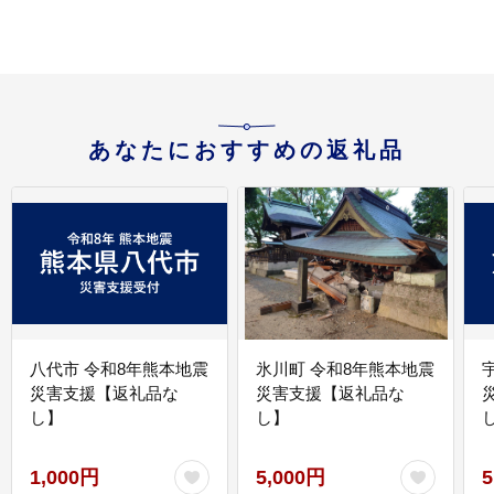
あなたにおすすめの返礼品
八代市 令和8年熊本地震
氷川町 令和8年熊本地震
災害支援【返礼品な
災害支援【返礼品な
し】
し】
し
1,000円
5,000円
5