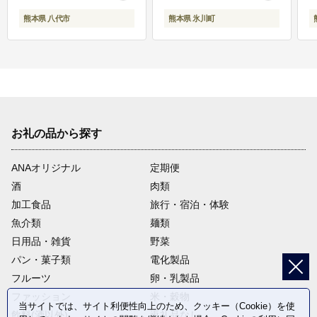
熊本県 八代市
熊本県 氷川町
お礼の品から探す
ANAオリジナル
定期便
酒
肉類
加工食品
旅行・宿泊・体験
魚介類
麺類
日用品・雑貨
野菜
パン・菓子類
電化製品
フルーツ
卵・乳製品
ファッション
米・穀物
当サイトでは、サイト利便性向上のため、クッキー（Cookie）を使
飲料(酒以外)
返礼品なし