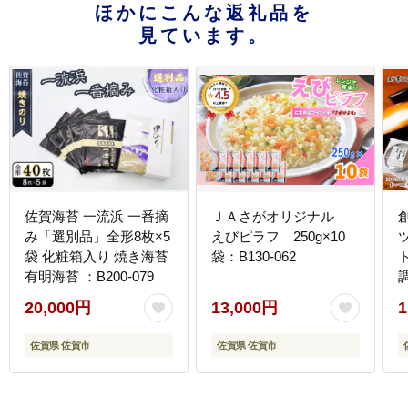
ほかにこんな返礼品を
見ています。
佐賀海苔 一流浜 一番摘
ＪＡさがオリジナル
み「選別品」全形8枚×5
えびピラフ 250g×10
袋 化粧箱入り 焼き海苔
袋：B130-062
有明海苔 ：B200-079
20,000円
13,000円
1
B
佐賀県 佐賀市
佐賀県 佐賀市