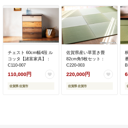
チェスト 60cm幅4段 ル
佐賀県産い草置き畳
コッタ【諸富家具】：
82cm角9枚セット：
C110-007
C220-003
B
110,000円
220,000円
6
佐賀県 佐賀市
佐賀県 佐賀市