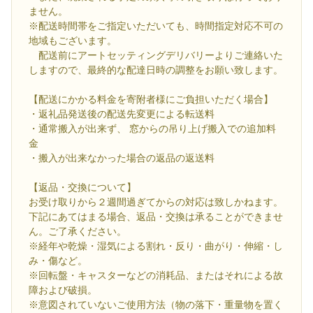
ません。
※配送時間帯をご指定いただいても、時間指定対応不可の
地域もございます。
配送前にアートセッティングデリバリーよりご連絡いた
しますので、最終的な配達日時の調整をお願い致します。
【配送にかかる料金を寄附者様にご負担いただく場合】
・返礼品発送後の配送先変更による転送料
・通常搬入が出来ず、 窓からの吊り上げ搬入での追加料
金
・搬入が出来なかった場合の返品の返送料
【返品・交換について】
お受け取りから２週間過ぎてからの対応は致しかねます。
下記にあてはまる場合、返品・交換は承ることができませ
ん。ご了承ください。
※経年や乾燥・湿気による割れ・反り・曲がり・伸縮・し
み・傷など。
※回転盤・キャスターなどの消耗品、またはそれによる故
障および破損。
※意図されていないご使用方法（物の落下・重量物を置く