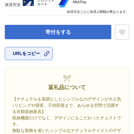
クレジット
ANA Pay
カード
決済方法
決済方法ごとに決済上限額が異なります。
寄付をする
URLをコピー
お気に入
返礼品について
【ナチュラルを基調としたシンプルなのデザインが大人気
♪リビングや寝室、子供部屋まで、あらゆる空間で活躍す
る衣類収納家具】
収納機能だけでなく、デザインにもこだわったチェストで
す。
無駄な装飾を省いたシンプルなナチュラルテイストのデザ