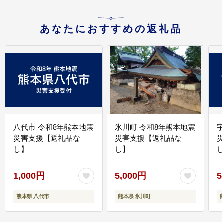
あなたにおすすめの返礼品
八代市 令和8年熊本地震
氷川町 令和8年熊本地震
災害支援【返礼品な
災害支援【返礼品な
し】
し】
し
1,000円
5,000円
5
熊本県 八代市
熊本県 氷川町