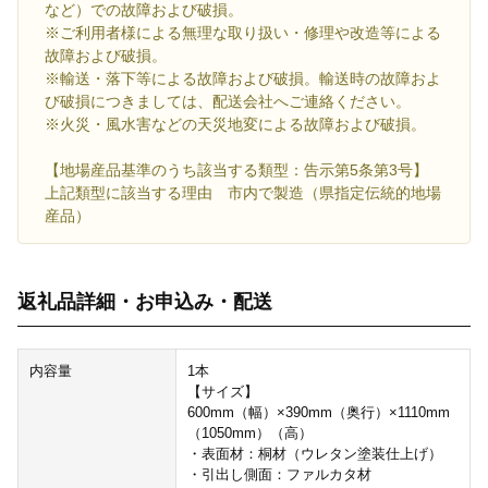
など）での故障および破損。
※ご利用者様による無理な取り扱い・修理や改造等による
故障および破損。
※輸送・落下等による故障および破損。輸送時の故障およ
び破損につきましては、配送会社へご連絡ください。
※火災・風水害などの天災地変による故障および破損。
【地場産品基準のうち該当する類型：告示第5条第3号】
上記類型に該当する理由 市内で製造（県指定伝統的地場
産品）
返礼品詳細・お申込み・配送
内容量
1本
【サイズ】
600mm（幅）×390mm（奥行）×1110mm
（1050mm）（高）
・表面材：桐材（ウレタン塗装仕上げ）
・引出し側面：ファルカタ材