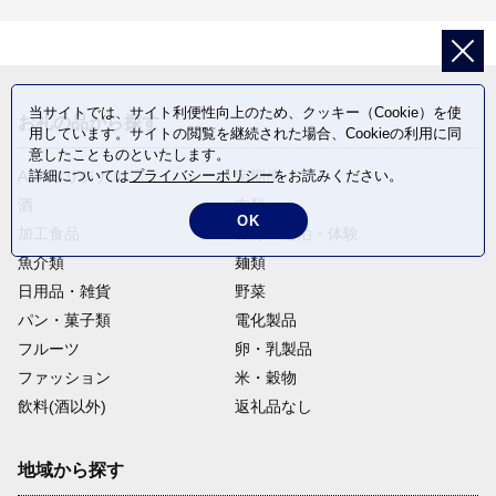
当サイトでは、サイト利便性向上のため、クッキー（Cookie）を使
お礼の品から探す
用しています。サイトの閲覧を継続された場合、Cookieの利用に同
意したことものといたします。
詳細については
プライバシーポリシー
をお読みください。
ANAオリジナル
定期便
酒
肉類
OK
加工食品
旅行・宿泊・体験
魚介類
麺類
日用品・雑貨
野菜
パン・菓子類
電化製品
フルーツ
卵・乳製品
ファッション
米・穀物
飲料(酒以外)
返礼品なし
地域から探す