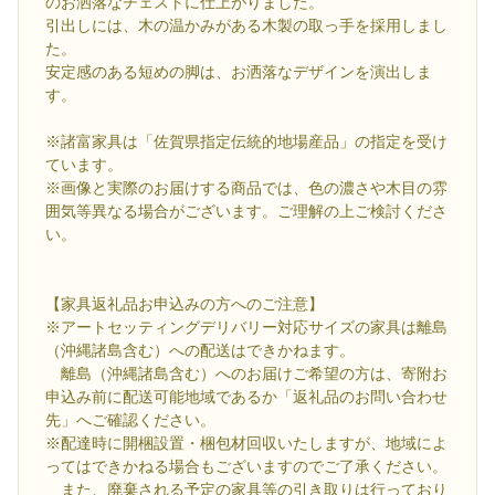
のお洒落なチェストに仕上がりました。
引出しには、木の温かみがある木製の取っ手を採用しまし
た。
安定感のある短めの脚は、お洒落なデザインを演出しま
す。
※諸富家具は「佐賀県指定伝統的地場産品」の指定を受け
ています。
※画像と実際のお届けする商品では、色の濃さや木目の雰
囲気等異なる場合がございます。ご理解の上ご検討くださ
い。
【家具返礼品お申込みの方へのご注意】
※アートセッティングデリバリー対応サイズの家具は離島
（沖縄諸島含む）への配送はできかねます。
離島（沖縄諸島含む）へのお届けご希望の方は、寄附お
申込み前に配送可能地域であるか「返礼品のお問い合わせ
先」へご確認ください。
※配達時に開梱設置・梱包材回収いたしますが、地域によ
ってはできかねる場合もございますのでご了承ください。
また、廃棄される予定の家具等の引き取りは行っており