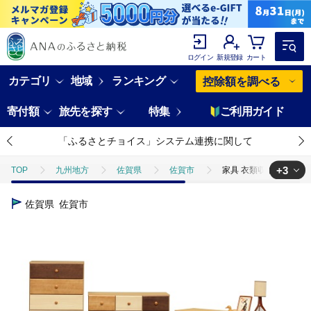
ログイン
新規登録
カート
カテゴリ
地域
ランキング
控除額を調べる
寄付額
旅先を探す
特集
ご利用ガイド
「ふるさとチョイス」システム連携に関して
+3
TOP
九州地方
佐賀県
佐賀市
家具 衣類収納 チェスト 
TOP
日用品・雑貨
家具
家具 衣類収納 チェスト タンス 60−
佐賀県
佐賀市
TOP
日用品・雑貨
インテリア雑貨
家具 衣類収納 チェスト 
TOP
日用品・雑貨
伝統工芸品
家具 衣類収納 チェスト タンス