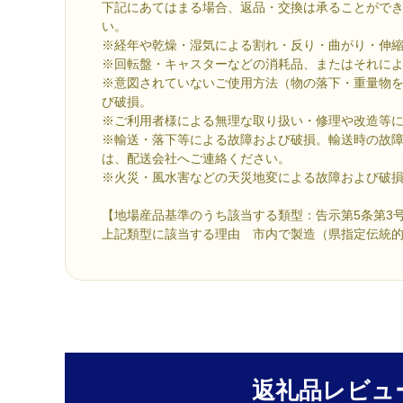
下記にあてはまる場合、返品・交換は承ることがで
い。
※経年や乾燥・湿気による割れ・反り・曲がり・伸
※回転盤・キャスターなどの消耗品、またはそれに
※意図されていないご使用方法（物の落下・重量物
び破損。
※ご利用者様による無理な取り扱い・修理や改造等
※輸送・落下等による故障および破損。輸送時の故
は、配送会社へご連絡ください。
※火災・風水害などの天災地変による故障および破
【地場産品基準のうち該当する類型：告示第5条第3
上記類型に該当する理由 市内で製造（県指定伝統
返礼品レビュ