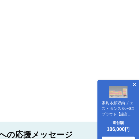
家具 衣類収納 チェ
スト タンス 60−6ス
プラウト【諸富家
具】：C106-010
寄付額
106,000円
への応援メッセージ