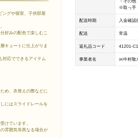
・その他
※取っ手
ビングや寝室、子供部屋
配送時期
入金確認
た。
自分好みの配色で楽しむこ
配送
常温
一層キュートに仕上がりま
返礼品コード
41201-C1
にも対応でできるアイテム
事業者名
㈱中村敬
なため、衣替えの際などに
出しにはスライドレールを
を受けています。
目の雰囲気等異なる場合が