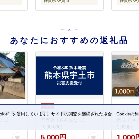
佐賀県 佐賀市
佐賀県 佐
あなたにおすすめの返礼品
熊本地震 災
宇土市 令和8年熊本地震 災
【返礼品
kie）を使用しています。サイトの閲覧を継続された場合、Cookie
なし】
害支援【返礼品なし】
市 ふるさ
。
_U00-0001
1,000円
5,000円
1,000