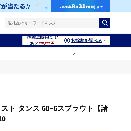
控除上限額まで
控除額を調べる
あと
***,***円
ェスト タンス 60−6スプラウト【諸
10