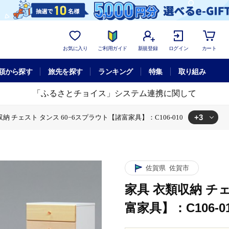
お気に入り
ご利用ガイド
新規登録
ログイン
カート
額から探す
旅先を探す
ランキング
特集
取り組み
「ふるさとチョイス」システム連携に関して
+3
納 チェスト タンス 60−6スプラウト【諸富家具】：C106-010
 タンス 60−6スプラウト【諸富家具】：C106-010
納 チェスト タンス 60−6スプラウト【諸富家具】：C106-010
チェスト タンス 60−6スプラウト【諸富家具】：C106-010
佐賀県
佐賀市
家具 衣類収納 チ
富家具】：C106-0