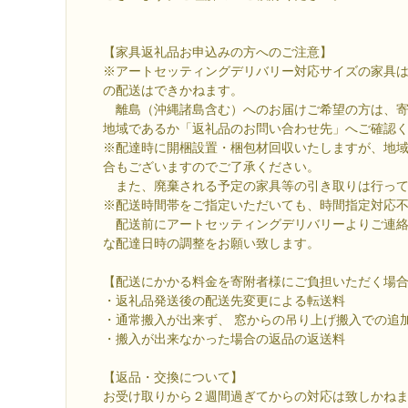
【家具返礼品お申込みの方へのご注意】
※アートセッティングデリバリー対応サイズの家具
の配送はできかねます。
離島（沖縄諸島含む）へのお届けご希望の方は、寄
地域であるか「返礼品のお問い合わせ先」へご確認
※配達時に開梱設置・梱包材回収いたしますが、地
合もございますのでご了承ください。
また、廃棄される予定の家具等の引き取りは行って
※配送時間帯をご指定いただいても、時間指定対応
配送前にアートセッティングデリバリーよりご連絡
な配達日時の調整をお願い致します。
【配送にかかる料金を寄附者様にご負担いただく場
・返礼品発送後の配送先変更による転送料
・通常搬入が出来ず、 窓からの吊り上げ搬入での追
・搬入が出来なかった場合の返品の返送料
【返品・交換について】
お受け取りから２週間過ぎてからの対応は致しかね