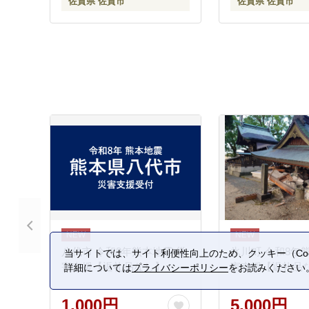
佐賀県 佐賀市
佐賀県 佐賀市
八代市 令和8年熊本地震 災
氷川町 令和8年
当サイトでは、サイト利便性向上のため、クッキー（Coo
害支援【返礼品なし】
害支援【返礼品
詳細については
プライバシーポリシー
をお読みください
1,000円
5,000円