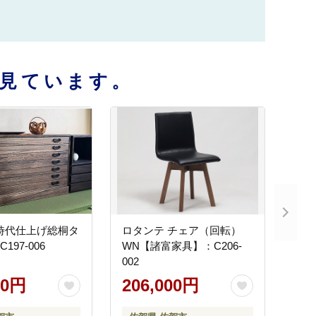
見ています。
時代仕上げ総桐タ
ロタンテ チェア（回転）
197-006
WN【諸富家具】：C206-
002
00円
206,000円