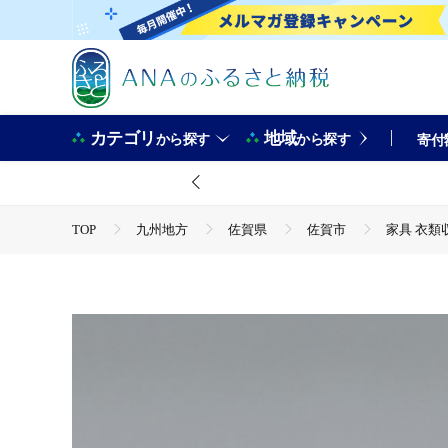
カテゴリ
地域
から探す
から探す
寄付
TOP
九州地方
佐賀県
佐賀市
家具 衣類収
TOP
日用品・雑貨
家具
家具 衣類収納 チェスト
TOP
日用品・雑貨
インテリア雑貨
家具 衣類収
TOP
日用品・雑貨
伝統工芸品
家具 衣類収納 