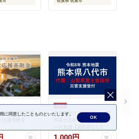
賀市
佐賀県 佐賀市
なし】熊本県宇城
八代市向け 災害支援※山梨
の利用に同意したことものといたします。
OK
と応援寄附金
県富士吉田市による八代市
への支援【返礼品なし】
円
1,000円