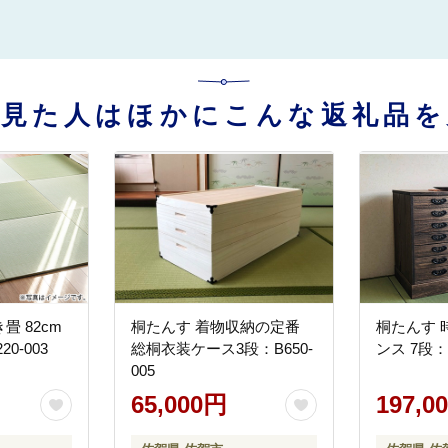
を見た人はほかにこんな返礼品を
 82cm
桐たんす 着物収納の定番
桐たんす 
0-003
総桐衣装ケース3段：B650-
ンス 7段：C
005
65,000円
197,0