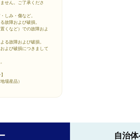
きません。ご了承くださ
縮・しみ・傷など。
よる故障および破損。
を置くなど）での故障およ
による故障および破損。
障および破損につきまして
損。
号】
的地場産品）
ー
自治体