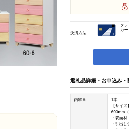
クレ
カー
決済方法
返礼品詳細・お申込み・
内容量
1本
【サイズ
600mm
・表面材
・引出し