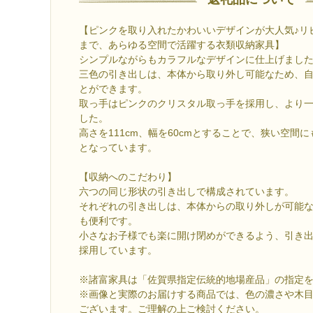
【ピンクを取り入れたかわいいデザインが大人気♪リ
まで、あらゆる空間で活躍する衣類収納家具】
シンプルながらもカラフルなデザインに仕上げまし
三色の引き出しは、本体から取り外し可能なため、
とができます。
取っ手はピンクのクリスタル取っ手を採用し、より
した。
高さを111cm、幅を60cmとすることで、狭い空間
となっています。
【収納へのこだわり】
六つの同じ形状の引き出しで構成されています。
それぞれの引き出しは、本体からの取り外しが可能
も便利です。
小さなお子様でも楽に開け閉めができるよう、引き
採用しています。
※諸富家具は「佐賀県指定伝統的地場産品」の指定
※画像と実際のお届けする商品では、色の濃さや木
ございます。ご理解の上ご検討ください。