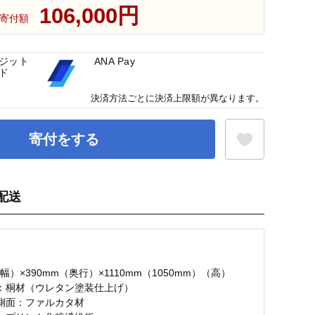
106,000円
寄付額
ジット
ANA Pay
ド
決済方法ごとに決済上限額が異なります。
寄付をする
配送
お気に入り登録
】
（幅）×390mm（奥行）×1110mm（1050mm）（高）
：桐材（ウレタン塗装仕上げ）
側面：ファルカタ材