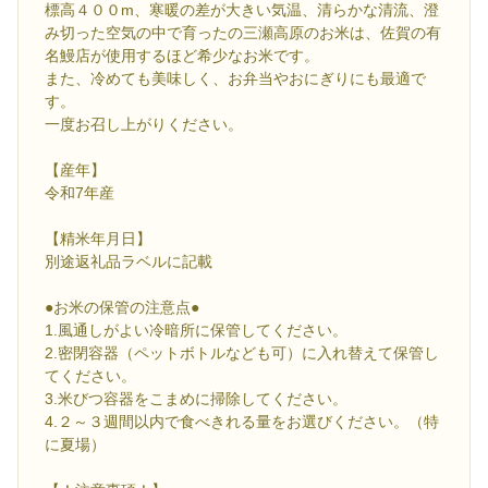
標高４００m、寒暖の差が大きい気温、清らかな清流、澄
み切った空気の中で育ったの三瀬高原のお米は、佐賀の有
名鰻店が使用するほど希少なお米です。
また、冷めても美味しく、お弁当やおにぎりにも最適で
す。
一度お召し上がりください。
【産年】
令和7年産
【精米年月日】
別途返礼品ラベルに記載
●お米の保管の注意点●
1.風通しがよい冷暗所に保管してください。
2.密閉容器（ペットボトルなども可）に入れ替えて保管し
てください。
3.米びつ容器をこまめに掃除してください。
4.２～３週間以内で食べきれる量をお選びください。（特
に夏場）