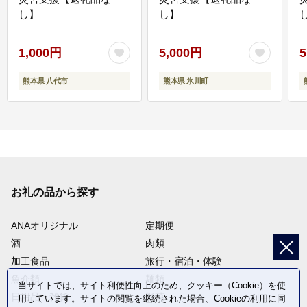
し】
し】
し
1,000円
5,000円
5
熊本県 八代市
熊本県 氷川町
お礼の品から探す
ANAオリジナル
定期便
酒
肉類
加工食品
旅行・宿泊・体験
魚介類
麺類
当サイトでは、サイト利便性向上のため、クッキー（Cookie）を使
日用品・雑貨
野菜
用しています。サイトの閲覧を継続された場合、Cookieの利用に同