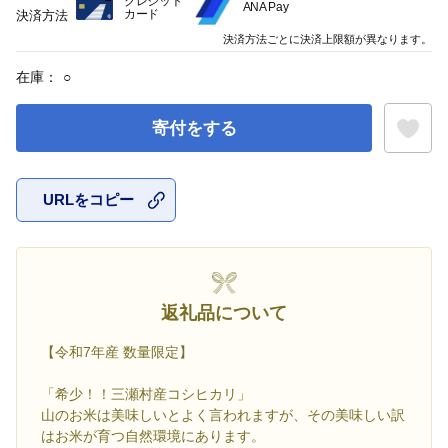
クレジット
ANA Pay
カード
決済方法
決済方法ごとに決済上限額が異なります。
在庫：
○
寄付をする
URLをコピー
お気に入
返礼品について
【令和7年産 数量限定】
「希少！！三瀬村産コシヒカリ」
山のお米は美味しいとよく言われますが、その美味しい訳
はお米が育つ自然環境にあります。