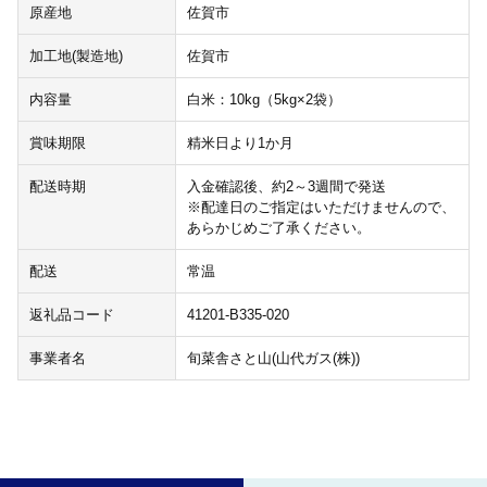
原産地
佐賀市
加工地(製造地)
佐賀市
内容量
白米：10kg（5kg×2袋）
賞味期限
精米日より1か月
配送時期
入金確認後、約2～3週間で発送
※配達日のご指定はいただけませんので、
あらかじめご了承ください。
配送
常温
返礼品コード
41201-B335-020
事業者名
旬菜舎さと山(山代ガス(株))