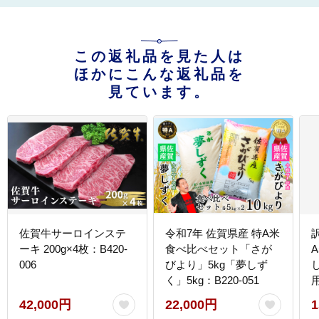
この返礼品を見た人は
ほかにこんな返礼品を
見ています。
佐賀牛サーロインステ
令和7年 佐賀県産 特A米
ーキ 200g×4枚：B420-
食べ比べセット「さが
006
びより」5kg「夢しず
く」5kg：B220-051
B
42,000円
22,000円
1