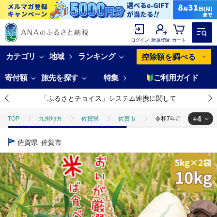
ログイン
新規登録
カート
カテゴリ
地域
ランキング
控除額を調べる
寄付額
旅先を探す
特集
ご利用ガイド
「ふるさとチョイス」システム連携に関して
+4
TOP
九州地方
佐賀県
佐賀市
令和7年産 佐賀市三瀬村産
TOP
米・穀物
令和7年産 佐賀市三瀬村産「コシヒカリ」10kg（5kg
佐賀県
佐賀市
TOP
米・穀物
米
令和7年産 佐賀市三瀬村産「コシヒカリ」10k
TOP
米・穀物
米
精米
令和7年産 佐賀市三瀬村産「コシ
TOP
米・穀物
米
コシヒカリ
令和7年産 佐賀市三瀬村産