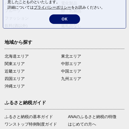
意したことものといたします。
パン・菓子類
電化製品
詳細については
プライバシーポリシー
をお読みください。
フルーツ
卵・乳製品
ファッション
米・穀物
OK
飲料(酒以外)
返礼品なし
地域から探す
北海道エリア
東北エリア
関東エリア
中部エリア
近畿エリア
中国エリア
四国エリア
九州エリア
沖縄エリア
ふるさと納税ガイド
ふるさと納税の基本ガイド
ANAのふるさと納税の特徴
ワンストップ特例制度ガイド
はじめての方へ