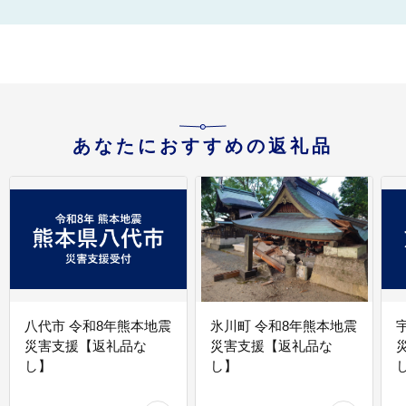
あなたにおすすめの返礼品
八代市 令和8年熊本地震
氷川町 令和8年熊本地震
災害支援【返礼品な
災害支援【返礼品な
し】
し】
し