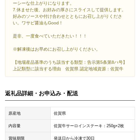
ーシーな仕上がりになります。
7.休ませた後、お好みの厚さにスライスして提供します。
好みのソースや付け合わせとともにお召し上がりくださ
い。ワサビ醤油もGood！
是非、一度食べていただきたい！！！
※解凍後はお早めにお召し上がりください。
【地場産品基準のうち該当する類型：告示第5条第8ハ号】
上記類型に該当する理由 佐賀県 認定地域資源：佐賀牛
返礼品詳細・お申込み・配送
原産地
佐賀県
内容量
佐賀牛サーロインステーキ：250g×2枚
賞味期限
発送日から冷凍で30日