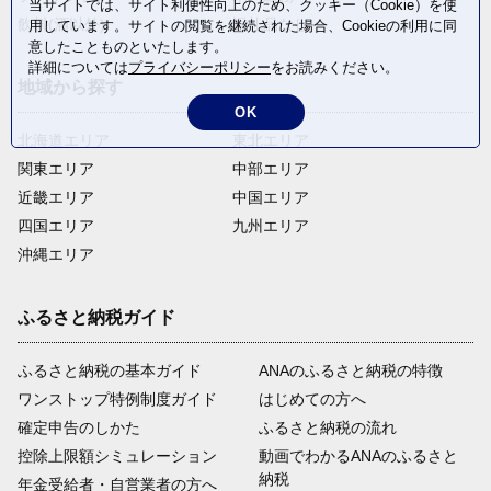
当サイトでは、サイト利便性向上のため、クッキー（Cookie）を使
飲料(酒以外)
返礼品なし
用しています。サイトの閲覧を継続された場合、Cookieの利用に同
意したことものといたします。
詳細については
プライバシーポリシー
をお読みください。
地域から探す
OK
北海道エリア
東北エリア
関東エリア
中部エリア
近畿エリア
中国エリア
四国エリア
九州エリア
沖縄エリア
ふるさと納税ガイド
ふるさと納税の基本ガイド
ANAのふるさと納税の特徴
ワンストップ特例制度ガイド
はじめての方へ
確定申告のしかた
ふるさと納税の流れ
控除上限額シミュレーション
動画でわかるANAのふるさと
納税
年金受給者・自営業者の方へ