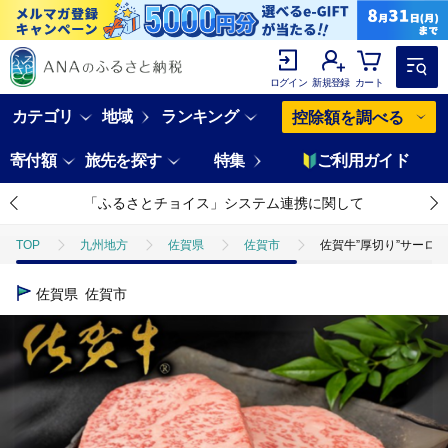
ログイン
新規登録
カート
カテゴリ
地域
ランキング
控除額を調べる
寄付額
旅先を探す
特集
ご利用ガイド
「ふるさとチョイス」システム連携に関して
TOP
九州地方
佐賀県
佐賀市
佐賀牛”厚切り”サーロイン
佐賀県
佐賀市