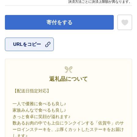
決済方法ごとに決済上限額が異なります。
寄付をする
URLをコピー
お気に入
返礼品について
【配送日指定対応】
一人で優雅に食べるも良し♪
家族みんなで食べるも良し♪
きっと食卓に笑顔が溢れます♪
数あるお肉の中でも上位にランクインする「佐賀牛」のサ
ーロインステーキを、ぶ厚くカットしたステーキをお届け
します♪