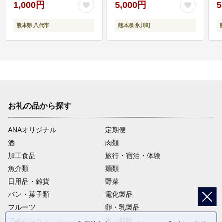
1,000円
5,000円
5
熊本県 八代市
熊本県 氷川町
お礼の品から探す
ANAオリジナル
定期便
酒
肉類
加工食品
旅行・宿泊・体験
魚介類
麺類
日用品・雑貨
野菜
パン・菓子類
電化製品
フルーツ
卵・乳製品
ファッション
米・穀物