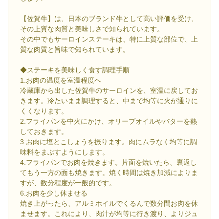
【佐賀牛】は、日本のブランド牛として高い評価を受け、
その上質な肉質と美味しさで知られています。
その中でもサーロインステーキは、特に上質な部位で、上
質な肉質と旨味で知られています。
◆ステーキを美味しく食す調理手順
1.お肉の温度を室温程度へ
冷蔵庫から出した佐賀牛のサーロインを、室温に戻してお
きます。冷たいまま調理すると、中まで均等に火が通りに
くくなります。
2.フライパンを中火にかけ、オリーブオイルやバターを熱
しておきます。
3.お肉に塩とこしょうを振ります。肉にムラなく均等に調
味料をまぶすようにします。
4.フライパンでお肉を焼きます。片面を焼いたら、裏返し
てもう一方の面も焼きます。焼く時間は焼き加減によりま
すが、数分程度が一般的です。
6.お肉を少し休ませる
焼き上がったら、アルミホイルでくるんで数分間お肉を休
ませます。これにより、肉汁が均等に行き渡り、よりジュ