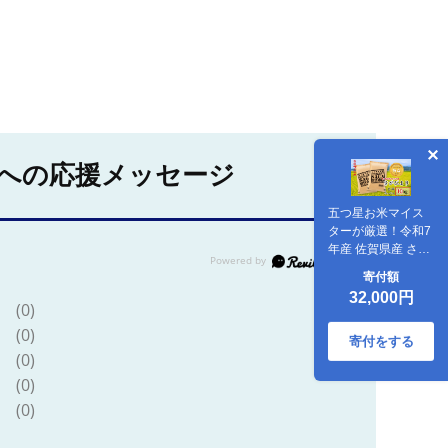
への応援メッセージ
五つ星お米マイス
ターが厳選！令和7
年産 佐賀県産 さが
びより 白米
寄付額
10kg（5kg×2袋）
32,000円
おこめ 米 ：B320-
(0)
015
(0)
寄付をする
(0)
(0)
(0)