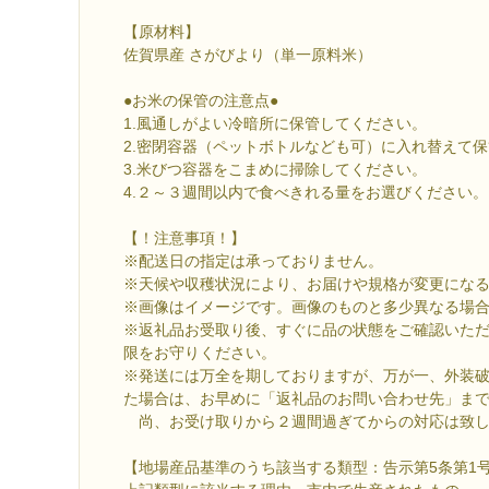
【原材料】
佐賀県産 さがびより（単一原料米）
●お米の保管の注意点●
1.風通しがよい冷暗所に保管してください。
2.密閉容器（ペットボトルなども可）に入れ替えて
3.米びつ容器をこまめに掃除してください。
4.２～３週間以内で食べきれる量をお選びください
【！注意事項！】
※配送日の指定は承っておりません。
※天候や収穫状況により、お届けや規格が変更にな
※画像はイメージです。画像のものと多少異なる場
※返礼品お受取り後、すぐに品の状態をご確認いた
限をお守りください。
※発送には万全を期しておりますが、万が一、外装
た場合は、お早めに「返礼品のお問い合わせ先」ま
尚、お受け取りから２週間過ぎてからの対応は致し
【地場産品基準のうち該当する類型：告示第5条第1