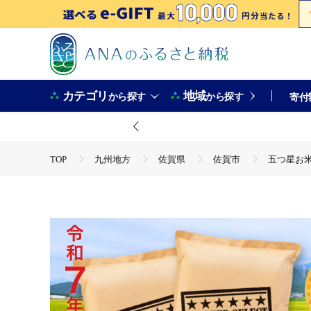
カテゴリ
地域
から探す
から探す
寄付
TOP
九州地方
佐賀県
佐賀市
五つ星お米マ
TOP
米・穀物
五つ星お米マイスターが厳選！令和7年産 佐
TOP
米・穀物
米
五つ星お米マイスターが厳選！令和
TOP
米・穀物
米
精米
五つ星お米マイスタ
TOP
米・穀物
米
さがびより
五つ星お米マ