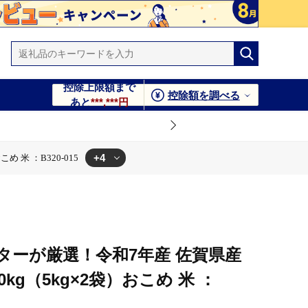
控除上限額まで
控除額を調べる
あと
***,***円
+4
 米 ：B320-015
5
B320-015
 米 ：B320-015
ターが厳選！令和7年産 佐賀県産
kg（5kg×2袋）おこめ 米 ：