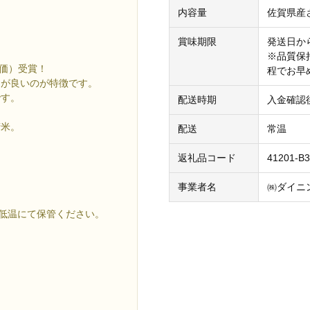
内容量
佐賀県産さ
賞味期限
発送日か
※品質保
評価）受賞！
程でお早
スが良いのが特徴です。
です。
配送時期
入金確認
精米。
配送
常温
返礼品コード
41201-B3
事業者名
㈱ダイニ
。
の低温にて保管ください。