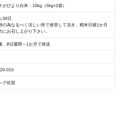
がびより白米：10kg（5kg×2袋）
ら30日
持の為なるべく涼しい所で保管して頂き、精米日後1か月
めにお召し上がり下さい。
後、約2週間～1か月で発送
20-015
ング佐賀