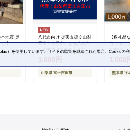
熊本地震 災
八代市向け 災害支援※山梨
【返礼品
なし】
県富士吉田市による八代市
市 ふるさ
への支援【返礼品なし】
1,000円
kie）を使用しています。サイトの閲覧を継続された場合、Cookie
。
1,000円
1,000
山梨県 富士吉田市
熊本県 宇