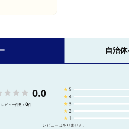
ー
自治体
★
5
0.0
★
4
★
3
0
レビュー件数：
件
★
2
★
1
レビューはありません。