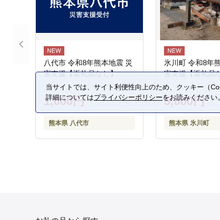
八代市 令和8年熊本地震 災
氷川町 令和8年
害支援【返礼品なし】
害支援【返礼品
当サイトでは、サイト利便性向上のため、クッキー（Coo
詳細については
プライバシーポリシー
をお読みください
1,000円
5,000円
熊本県 八代市
熊本県 氷川町