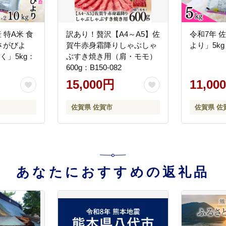
 特A米 食
訳あり！贅沢【A4～A5】佐
令和7年 
さがびよ
賀牛赤身霜降りしゃぶしゃ
より」5kg：
く」5kg：
ぶすき焼き用（肩・モモ）
600g：B150-082
15,000円
11,00
佐賀県 佐賀市
佐賀県 佐
あなたにおすすめの返礼品