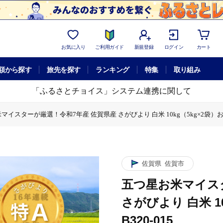
お気に入り
ご利用ガイド
新規登録
ログイン
カート
額から探す
旅先を探す
ランキング
特集
取り組み
「ふるさとチョイス」システム連携に関して
イスターが厳選！令和7年産 佐賀県産 さがびより 白米 10kg（5kg×2袋）おこめ
賀県産 さがびより 白米 10kg（5kg×2袋）おこめ 米 ：B320-015
7年産 佐賀県産 さがびより 白米 10kg（5kg×2袋）おこめ 米 ：B320-01
ーが厳選！令和7年産 佐賀県産 さがびより 白米 10kg（5kg×2袋）おこめ 米 ：
イスターが厳選！令和7年産 佐賀県産 さがびより 白米 10kg（5kg×2袋）おこめ
佐賀県
佐賀市
五つ星お米マイス
さがびより 白米 10
B320-015