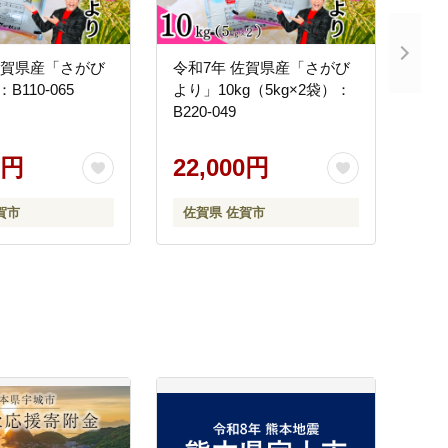
佐賀県産「さがび
令和7年 佐賀県産「さがび
B110-065
より」10kg（5kg×2袋）：
B220-049
0円
22,000円
賀市
佐賀県 佐賀市