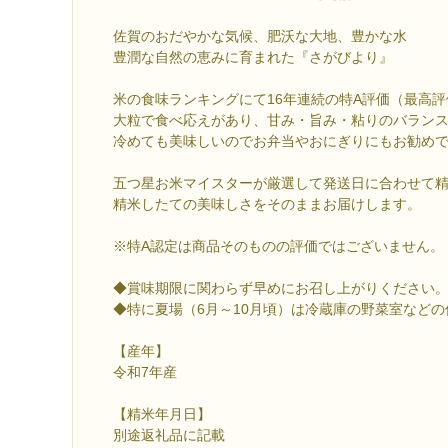
佐賀のおだやかな気候、肥沃な大地、豊かな水
豊潤な自然の恵みに育まれた『さがびより』
米の食味ランキングにて16年連続の特A評価（最高
大粒で食べ応えがあり、甘み・旨み・粘りのバラン
冷めても美味しいのでお弁当やおにぎりにもお勧め
五つ星お米マイスターが厳選して発送日に合わせて
精米したての美味しさをそのままお届けします。
※特A認定は商品そのものの評価ではございません。
◆賞味期限に関わらず早めにお召し上がりください
◆特に夏場（6月～10月頃）は冷蔵庫の野菜室など
【産年】
令和7年産
【精米年月日】
別途返礼品に記載