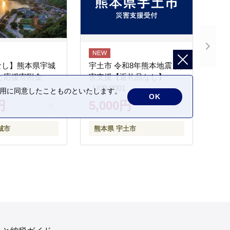
なし】熊本県宇城
宇土市 令和8年熊本地震 災
と応援寄附金
害支援【返礼品なし】
_U00-0001
の利用に同意したことものといたします。
OK
円
5,000円
城市
熊本県 宇土市