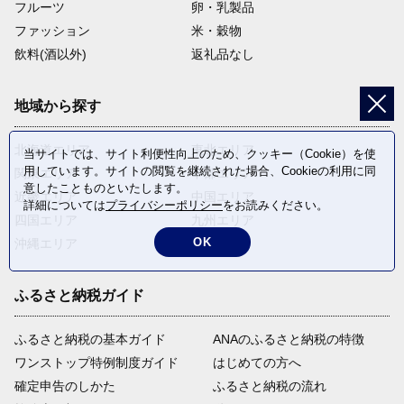
フルーツ
卵・乳製品
ファッション
米・穀物
飲料(酒以外)
返礼品なし
地域から探す
北海道エリア
東北エリア
当サイトでは、サイト利便性向上のため、クッキー（Cookie）を使
用しています。サイトの閲覧を継続された場合、Cookieの利用に同
関東エリア
中部エリア
意したことものといたします。
近畿エリア
中国エリア
詳細については
プライバシーポリシー
をお読みください。
四国エリア
九州エリア
OK
沖縄エリア
ふるさと納税ガイド
ふるさと納税の基本ガイド
ANAのふるさと納税の特徴
ワンストップ特例制度ガイド
はじめての方へ
確定申告のしかた
ふるさと納税の流れ