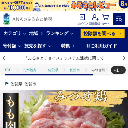
ログイン
新規登録
カート
カテゴリ
地域
ランキング
控除額を調べる
寄付額
旅先を探す
特集
ご利用ガイド
「ふるさとチョイス」システム連携に関して
+1
TOP
九州地方
佐賀県
佐賀市
みつせ鶏 正肉もも 4kg（2
TOP
肉
鶏肉
みつせ鶏 正肉もも 4kg（2kg×2P）：B310-00
佐賀県
佐賀市