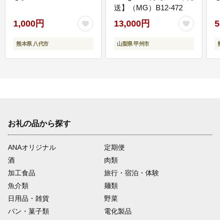
送】（MG）B12-472
1,000円
13,000円
5
熊本県 八代市
山梨県 甲州市
お礼の品から探す
ANAオリジナル
定期便
酒
肉類
加工食品
旅行・宿泊・体験
魚介類
麺類
日用品・雑貨
野菜
パン・菓子類
電化製品