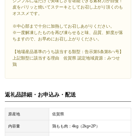
シンプルに塩だけで美味しさを堪能できる素材力が自慢！
皮をパリッと焼いてステーキとしてお召し上がり頂くのも
オススメです。
※中心部まで十分に加熱してお召しあがりください。
※一度解凍したものを再び凍らせると味、品質、鮮度が落
ちますので、お早めにお召し上がりください。
【地場産品基準のうち該当する類型：告示第5条第8ハ号】
上記類型に該当する理由 佐賀県 認定地域資源：みつせ
鶏
返礼品詳細・お申込み・配送
原産地
佐賀県
内容量
鶏もも肉：4kg（2kg×2P）