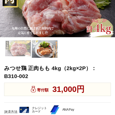
みつせ鶏 正肉もも 4kg（2kg×2P）：
B310-002
31,000円
寄付額
クレジット
ANA Pay
カード
決済方法