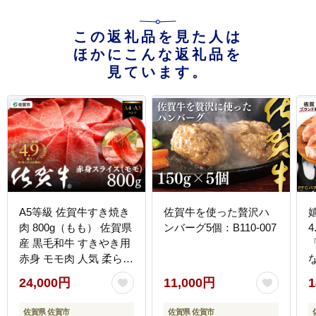
この返礼品を見た人は
ほかにこんな返礼品を
見ています。
A5等級 佐賀牛すき焼き
佐賀牛を使った贅沢ハ
肉 800g（もも） 佐賀県
ンバーグ5個：B110-007
産 黒毛和牛 すきやき用
赤身 モモ肉 人気 柔らか
な肉質 鍋：B240-021
～
24,000円
11,000円
1
佐賀県 佐賀市
佐賀県 佐賀市