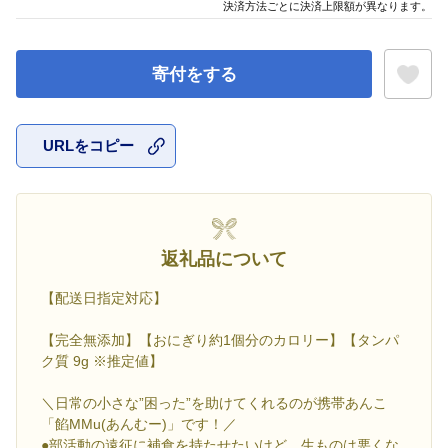
決済方法ごとに決済上限額が異なります。
寄付をする
URLをコピー
お気に入
返礼品について
【配送日指定対応】
【完全無添加】【おにぎり約1個分のカロリー】【タンパ
ク質 9g ※推定値】
＼日常の小さな”困った”を助けてくれるのが携帯あんこ
「餡MMu(あんむー)」です！／
●部活動の遠征に補食を持たせたいけど、生ものは悪くな