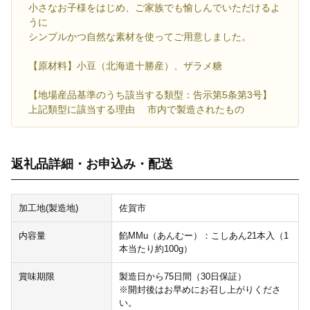
小さなお子様をはじめ、ご家族でも愉しんでいただけるよ
うに
シンプルかつ自然な素材を使ってご用意しました。
【原材料】小豆（北海道十勝産）、ザラメ糖
【地場産品基準のうち該当する類型：告示第5条第3号】
上記類型に該当する理由 市内で製造されたもの
返礼品詳細・お申込み・配送
加工地(製造地)
佐賀市
内容量
餡MMu（あんむー）：こしあん21本入（1
本当たり約100g）
賞味期限
製造日から75日間（30日保証）
※開封後はお早めにお召し上がりくださ
い。