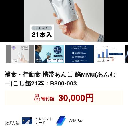
補食・行動食 携帯あんこ 餡MMu(あんむ
ー)こし餡21本：B300-003
30,000円
寄付額
クレジット
ANA Pay
カード
決済方法