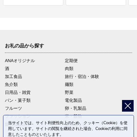
お礼の品から探す
ANAオリジナル
定期便
酒
肉類
加工食品
旅行・宿泊・体験
魚介類
麺類
日用品・雑貨
野菜
パン・菓子類
電化製品
フルーツ
卵・乳製品
ファッション
米・穀物
当サイトでは、サイト利便性向上のため、クッキー（Cookie）を使
飲料(酒以外)
返礼品なし
用しています。サイトの閲覧を継続された場合、Cookieの利用に同
意したことものといたします。