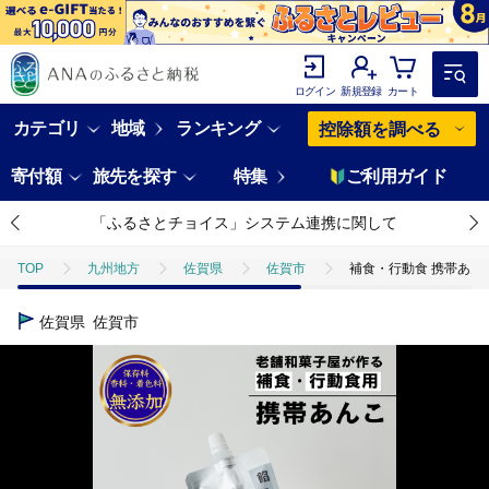
ログイン
新規登録
カート
カテゴリ
地域
ランキング
控除額を調べる
寄付額
旅先を探す
特集
ご利用ガイド
「ふるさとチョイス」システム連携に関して
TOP
九州地方
佐賀県
佐賀市
補食・行動食 携帯あんこ 
佐賀県
佐賀市