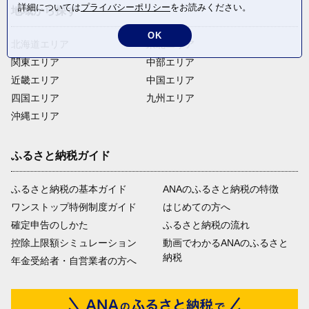
詳細については
プライバシーポリシー
をお読みください。
地域から探す
OK
北海道エリア
東北エリア
関東エリア
中部エリア
近畿エリア
中国エリア
四国エリア
九州エリア
沖縄エリア
ふるさと納税ガイド
ふるさと納税の基本ガイド
ANAのふるさと納税の特徴
ワンストップ特例制度ガイド
はじめての方へ
確定申告のしかた
ふるさと納税の流れ
控除上限額シミュレーション
動画でわかるANAのふるさと
納税
年金受給者・自営業者の方へ