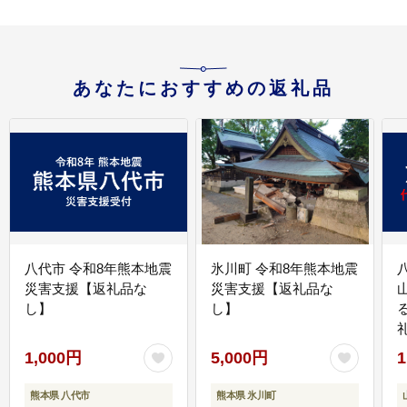
あなたにおすすめの返礼品
八代市 令和8年熊本地震
氷川町 令和8年熊本地震
災害支援【返礼品な
災害支援【返礼品な
し】
し】
1,000円
5,000円
1
熊本県 八代市
熊本県 氷川町