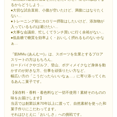
るからどうしよう…
●大切な試合直前、小腹が空いたけど、満腹にはなりたく
ない…
●トレーニング前にカロリー摂取はしたいけど、添加物が
入っているものは避けたい…
●大事な会議前、忙しくてランチ買いに行く余裕がない…
●低血糖で糖質を効率よく・おいしく摂れるものないかな
ぁ…
『餡MMu (あんむー)』は、スポーツを生業とするプロア
スリートの方はもちろん、
ロードバイクやゴルフ、登山、ボディメイクなど身体を動
かすのが好きな方、仕事を頑張りたい方など、
幅広い方の「こうだったらいいなぁ…」に寄り添ってくれ
るあんこ菓子です。
【保存料・香料・着色料など一切不使用！素材そのものの
味をお届けします】
当店では創業以来70年以上に渡って、自然素材を使った和
菓子作りにこだわってます。
それはひとえに「おいしさ」への挑戦です。