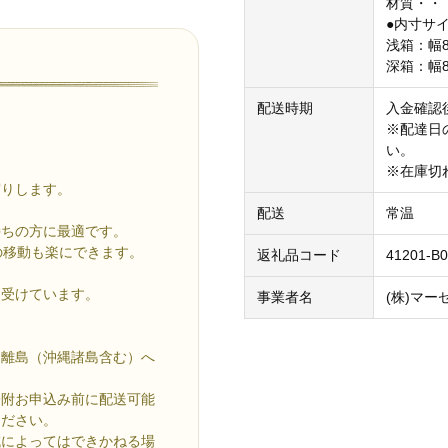
材質・・
●内寸サ
浅箱：幅88
深箱：幅88
配送時期
入金確認
※配達日
い。
※在庫切
守りします。
配送
常温
持ちの方に最適です。
の移動も楽にできます。
返礼品コード
41201-B0
を受けています。
事業者名
(株)マー
は離島（沖縄諸島含む）へ
附お申込み前に配送可能
ください。
域によってはできかねる場