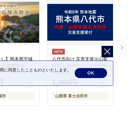
なし】熊本県宇城
八代市向け 災害支援※山梨
と応援寄附金
県富士吉田市による八代市
の利用に同意したことものといたします。
への支援【返礼品なし】
OK
円
1,000円
城市
山梨県 富士吉田市