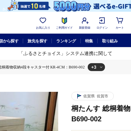
お気に入り
ご利用ガイド
新規登録
ログイン
カート
額から探す
旅先を探す
ランキング
特集
取り組み
「ふるさとチョイス」システム連携に関して
+3
桐着物収納4段キャスター付 KR-4CM：B690-002
 KR-4CM：B690-002
段キャスター付 KR-4CM：B690-002
物収納4段キャスター付 KR-4CM：B690-002
佐賀県
佐賀市
桐たんす 総桐着物
B690-002