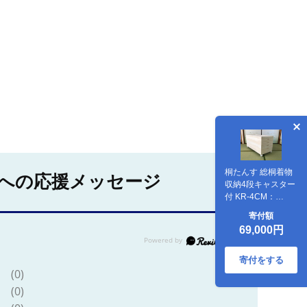
桐たんす 総桐着物
への応援メッセージ
収納4段キャスター
付 KR-4CM：
B690-002
寄付額
69,000円
寄付をする
(0)
(0)