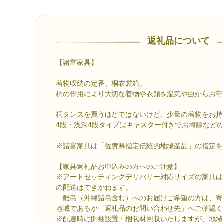
返礼品について
【諸富家具】
着物収納の定番、桐衣裳箱。
桐の作用により大切な着物や衣類を湿気や虫からお
桐タンスを買うほどではないけど、少量の着物をお
4段・浅深4段タイプはキャスター付きでお掃除など
※諸富家具は「佐賀県指定伝統的地場産品」の指定
【家具返礼品お申込みの方へのご注意】
※アートセッティングデリバリー対応サイズの家具
の配送はできかねます。
離島（沖縄諸島含む）へのお届けご希望の方は、寄
地域であるか「返礼品のお問い合わせ先」へご確認
※配達時に開梱設置・梱包材回収いたしますが、地