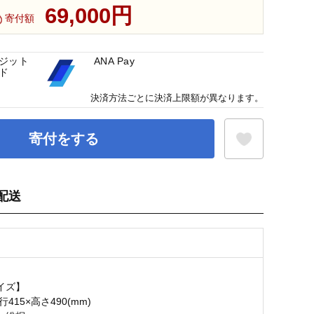
69,000円
寄付額
ジット
ANA Pay
ド
決済方法ごとに決済上限額が異なります。
寄付をする
配送
お気に入り登録
イズ】
行415×高さ490(mm)