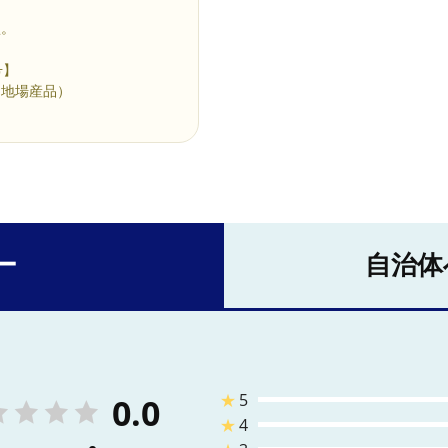
損。
号】
的地場産品）
ー
自治体
★
5
0.0
★
4