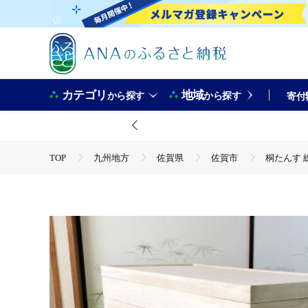
カテゴリ
地域
から探す
から探す
寄付
TOP
九州地方
佐賀県
佐賀市
桐たんす 総
TOP
日用品・雑貨
桐たんす 総桐着物収納4段キャスター付
TOP
日用品・雑貨
家具
桐たんす 総桐着物収納4
TOP
日用品・雑貨
伝統工芸品
桐たんす 総桐着