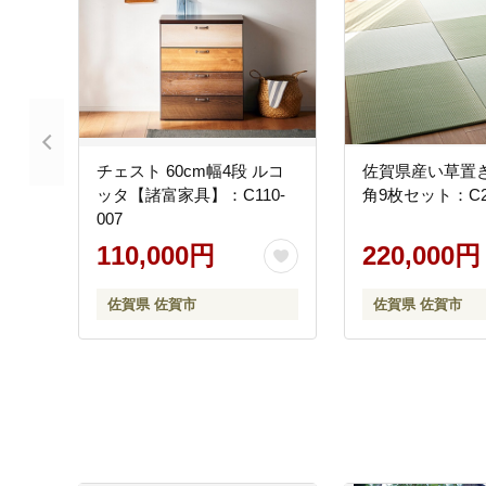
チェスト 60cm幅4段 ルコ
佐賀県産い草置き畳
ッタ【諸富家具】：C110-
角9枚セット：C22
007
110,000円
220,000円
佐賀県 佐賀市
佐賀県 佐賀市