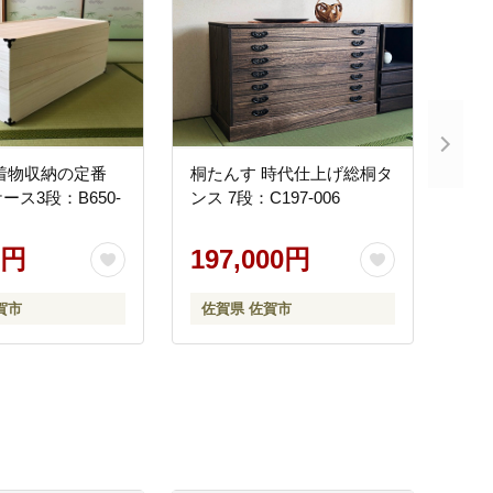
着物収納の定番
桐たんす 時代仕上げ総桐タ
ース3段：B650-
ンス 7段：C197-006
0円
197,000円
賀市
佐賀県 佐賀市