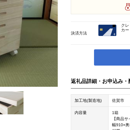
クレ
カー
決済方法
返礼品詳細・お申込み・
加工地(製造地)
佐賀市
内容量
1箱
【商品サ
幅910×奥