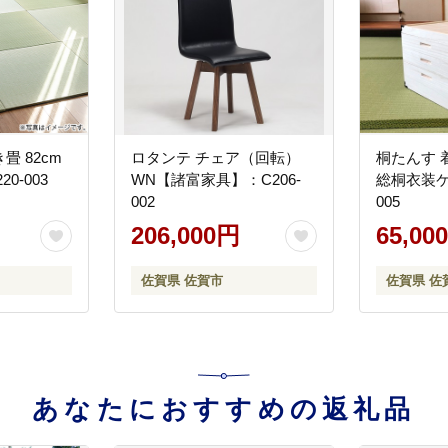
 82cm
ロタンテ チェア（回転）
桐たんす 
0-003
WN【諸富家具】：C206-
総桐衣装ケ
002
005
206,000円
65,00
佐賀県 佐賀市
佐賀県 佐
あなたにおすすめの返礼品