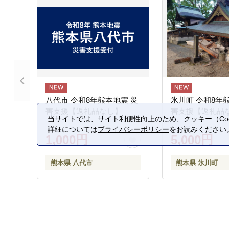
八代市 令和8年熊本地震 災
氷川町 令和8年
害支援【返礼品なし】
害支援【返礼品
当サイトでは、サイト利便性向上のため、クッキー（Coo
詳細については
プライバシーポリシー
をお読みください
1,000円
5,000円
熊本県 八代市
熊本県 氷川町