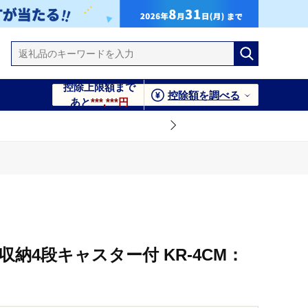
控除上限額まで
控除額を調べる
あと
***,***円
収納4段キャスター付 KR-4CM：