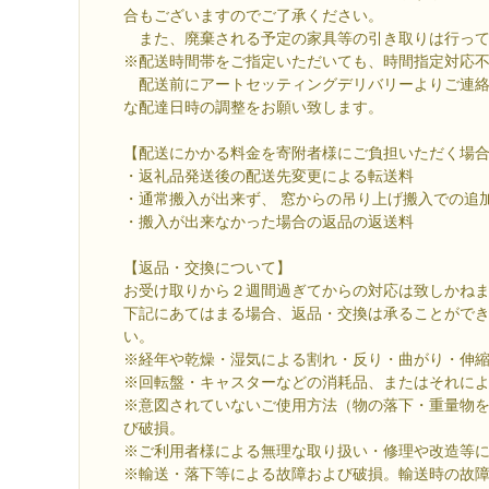
合もございますのでご了承ください。
また、廃棄される予定の家具等の引き取りは行って
※配送時間帯をご指定いただいても、時間指定対応
配送前にアートセッティングデリバリーよりご連絡
な配達日時の調整をお願い致します。
【配送にかかる料金を寄附者様にご負担いただく場
・返礼品発送後の配送先変更による転送料
・通常搬入が出来ず、 窓からの吊り上げ搬入での追
・搬入が出来なかった場合の返品の返送料
【返品・交換について】
お受け取りから２週間過ぎてからの対応は致しかね
下記にあてはまる場合、返品・交換は承ることがで
い。
※経年や乾燥・湿気による割れ・反り・曲がり・伸
※回転盤・キャスターなどの消耗品、またはそれに
※意図されていないご使用方法（物の落下・重量物
び破損。
※ご利用者様による無理な取り扱い・修理や改造等
※輸送・落下等による故障および破損。輸送時の故