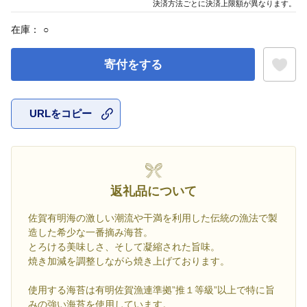
決済方法ごとに決済上限額が異なります。
在庫：
○
寄付をする
URLをコピー
お気に入
返礼品について
佐賀有明海の激しい潮流や干満を利用した伝統の漁法で製
造した希少な一番摘み海苔。
とろける美味しさ、そして凝縮された旨味。
焼き加減を調整しながら焼き上げております。
使用する海苔は有明佐賀漁連準拠”推１等級”以上で特に旨
みの強い海苔を使用しています。