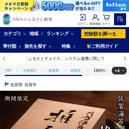
ログイン
新規登録
カート
カテゴリ
地域
ランキング
控除額を調べる
寄付額
旅先を探す
特集
ご利用ガイド
「ふるさとチョイス」システム連携に関して
+4
TOP
九州地方
佐賀県
佐賀市
【期間限定】佐賀海苔 一
TOP
加工食品
【期間限定】佐賀海苔 一番摘み【推旬】40枚入り：B6
佐賀県
佐賀市
TOP
加工食品
乾物
【期間限定】佐賀海苔 一番摘み【推旬】40
TOP
加工食品
乾物
ほかの乾物
【期間限定】佐賀海苔 
TOP
加工食品
ほかの加工食品
【期間限定】佐賀海苔 一番摘み