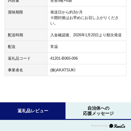
内容量
全形5枚×8袋
賞味期限
発送日から約3か月
※開封後はお早めにお召し上がりくださ
い。
配送時期
入金確認後、2026年1月20日より順次発送
配送
常温
返礼品コード
41201-B065-006
事業者名
(株)AKATSUKI
自治体への
返礼品レビュー
応援メッセージ