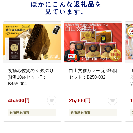
ほかにこんな返礼品を
見ています。
初摘み佐賀のり 焼のり
白山文雅カレー 定番5個
贅沢10袋セットF：
セット：B250-032
B455-004
袋
45,500円
25,000円
1
佐賀県 佐賀市
佐賀県 佐賀市