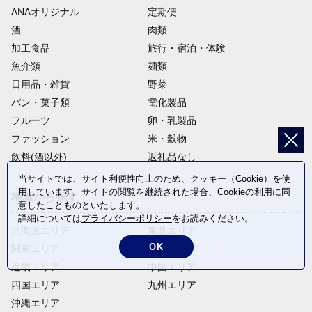
ANAオリジナル
定期便
酒
肉類
加工食品
旅行・宿泊・体験
魚介類
麺類
日用品・雑貨
野菜
パン・菓子類
電化製品
フルーツ
卵・乳製品
ファッション
米・穀物
飲料(酒以外)
返礼品なし
当サイトでは、サイト利便性向上のため、クッキー（Cookie）を使
用しています。サイトの閲覧を継続された場合、Cookieの利用に同
地域から探す
意したことものといたします。
詳細については
プライバシーポリシー
をお読みください。
北海道エリア
東北エリア
OK
関東エリア
中部エリア
近畿エリア
中国エリア
四国エリア
九州エリア
沖縄エリア