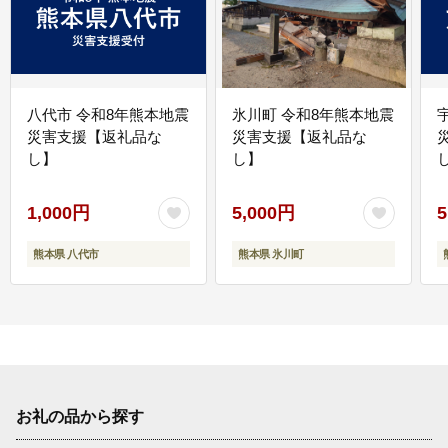
八代市 令和8年熊本地震
氷川町 令和8年熊本地震
災害支援【返礼品な
災害支援【返礼品な
し】
し】
し
1,000円
5,000円
5
熊本県 八代市
熊本県 氷川町
お礼の品から探す