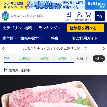
ログイン
新規登録
カート
カテゴリ
地域
ランキング
控除額を調べる
寄付額
旅先を探す
特集
ご利用ガイド
「ふるさとチョイス」システム連携に関して
+2
TOP
九州地方
佐賀県
佐賀市
とろける！佐賀牛厚切りロ
TOP
肉
牛肉
佐賀牛
とろける！佐賀牛厚切りロースステ
佐賀県
佐賀市
TOP
肉
牛肉
ステーキ(牛肉)
とろける！佐賀牛厚切りロ