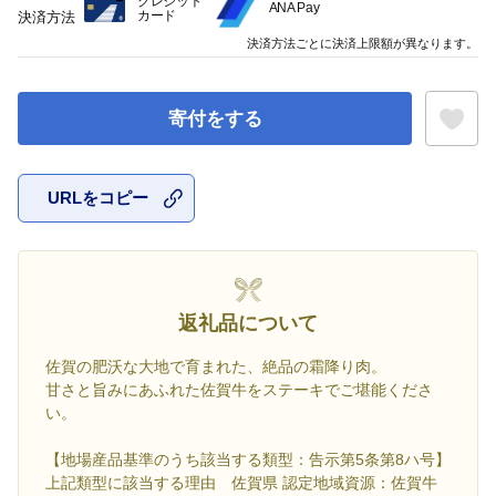
クレジット
ANA Pay
カード
決済方法
決済方法ごとに決済上限額が異なります。
寄付をする
URLをコピー
お気に入
返礼品について
佐賀の肥沃な大地で育まれた、絶品の霜降り肉。
甘さと旨みにあふれた佐賀牛をステーキでご堪能くださ
い。
【地場産品基準のうち該当する類型：告示第5条第8ハ号】
上記類型に該当する理由 佐賀県 認定地域資源：佐賀牛