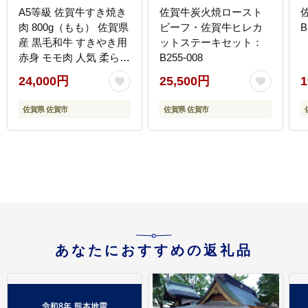
A5等級 佐賀牛すき焼き
佐賀牛炭火焼ロースト
肉 800g（もも） 佐賀県
ビーフ・佐賀牛ヒレカ
B
産 黒毛和牛 すきやき用
ットステーキセット：
赤身 モモ肉 人気 柔らか
B255-008
な肉質 鍋：B240-021
24,000円
25,500円
1
佐賀県 佐賀市
佐賀県 佐賀市
あなたにおすすめの返礼品