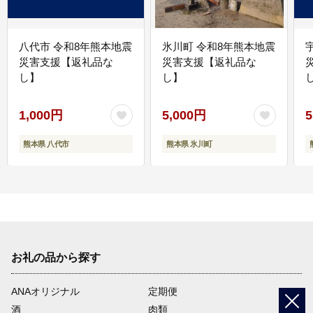
八代市 令和8年熊本地震
氷川町 令和8年熊本地震
災害支援【返礼品な
災害支援【返礼品な
し】
し】
し
1,000円
5,000円
5
熊本県 八代市
熊本県 氷川町
お礼の品から探す
ANAオリジナル
定期便
酒
肉類