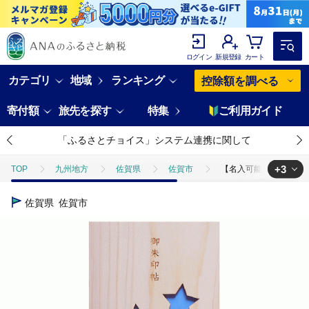
ログイン
新規登録
カート
カテゴリ
地域
ランキング
控除額を調べる
寄付額
旅先を探す
特集
ご利用ガイド
「ふるさとチョイス」システム連携に関して
+3
TOP
九州地方
佐賀県
佐賀市
【名入可能】佐賀ヒノキ
TOP
日用品・雑貨
食器
【名入可能】佐賀ヒノキの御朱印帳【
佐賀県
佐賀市
TOP
日用品・雑貨
伝統工芸品
【名入可能】佐賀ヒノキの御朱
TOP
日用品・雑貨
ほかの雑貨・日用品
【名入可能】佐賀ヒ