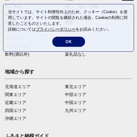
加工食品
旅行・宿泊・体験
当サイトでは、サイト利便性向上のため、クッキー（Cookie）を使
魚介類
麺類
用しています。サイトの閲覧を継続された場合、Cookieの利用に同
日用品・雑貨
野菜
意したことものといたします。
詳細については
プライバシーポリシー
をお読みください。
パン・菓子類
電化製品
フルーツ
卵・乳製品
OK
ファッション
米・穀物
飲料(酒以外)
返礼品なし
地域から探す
北海道エリア
東北エリア
関東エリア
中部エリア
近畿エリア
中国エリア
四国エリア
九州エリア
沖縄エリア
ふるさと納税ガイド