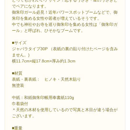
でペアになります。
御朱印ガール必見！近年パワースポットブームなどで、御
朱印を集める女性や若者が増えているそうです。
中でも神社やお寺を巡り御朱印を集める女性は「御朱印ガ
ール」と呼ばれ、ひそかなブームです。
■サイズ
ジャバラタイプ30P （表紙の裏の貼り付けたページを含み
ません。)
横11.7cm×縦17.8cm×厚み約1.3cm
■材質
表紙・裏表紙： ヒノキ・天然木貼り
無塗装
中紙：和紙御朱印帳用奉書紙110g
巾着袋付
＊天然の木材を使用しているので写真と木目が違う場合が
ございます。
■重量