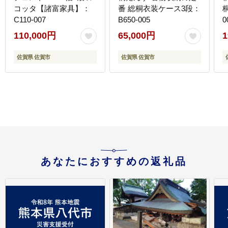
コッタ【諸富家具】：
番 総桐衣装ケース3段：
C110-007
B650-005
0
110,000円
65,000円
1
佐賀県 佐賀市
佐賀県 佐賀市
あなたにおすすめの返礼品