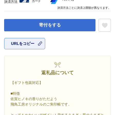
カード
決済方法
決済方法ごとに決済上限額が異なります。
寄付をする
URLをコピー
お気に入
返礼品について
【ギフト包装対応】
■特徴
佐賀ヒノキの香りがただよう
飛鳥工房オリジナルのご朱印帳です。
とってもかわいいデザイン！恋するうさぎ・星のうさぎと