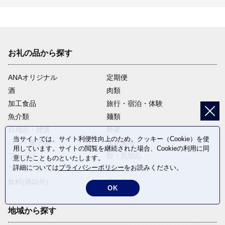
お礼の品から探す
ANAオリジナル
定期便
酒
肉類
加工食品
旅行・宿泊・体験
魚介類
麺類
日用品・雑貨
野菜
当サイトでは、サイト利便性向上のため、クッキー（Cookie）を使
パン・菓子類
電化製品
用しています。サイトの閲覧を継続された場合、Cookieの利用に同
フルーツ
卵・乳製品
意したことものといたします。
詳細については
プライバシーポリシー
をお読みください。
ファッション
米・穀物
飲料(酒以外)
返礼品なし
OK
地域から探す