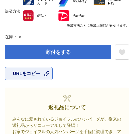
ANA Pay
カード
Pay
決済方法
d払い
PayPay
決済方法ごとに決済上限額が異なります。
在庫：
○
寄付をする
URLをコピー
お気に入
返礼品について
みんなに愛されているジョイフルのハンバーグが、従来の
返礼品からリニューアルして登場！
お家でジョイフルの人気ハンバーグを手軽に調理でき、ア