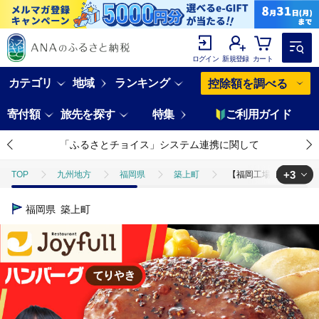
ログイン
新規登録
カート
カテゴリ
地域
ランキング
控除額を調べる
寄付額
旅先を探す
特集
ご利用ガイド
「ふるさとチョイス」システム連携に関して
+3
TOP
九州地方
福岡県
築上町
【福岡工場直送】ジョイフル
TOP
肉
【福岡工場直送】ジョイフル ハンバーグ 6個 ( てりやき ソー
福岡県
築上町
TOP
肉
加工肉
【福岡工場直送】ジョイフル ハンバーグ 6個 (
TOP
肉
加工肉
ハンバーグ
【福岡工場直送】ジョイフル 