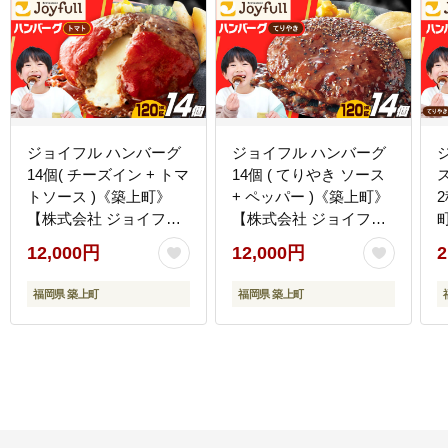
ジョイフル ハンバーグ
ジョイフル ハンバーグ
14個( チーズイン + トマ
14個 ( てりやき ソース
トソース )《築上町》
+ ペッパー )《築上町》
【株式会社 ジョイフ
【株式会社 ジョイフ
ル】 [ABAA004]
ル】 [ABAA002]
イ
12,000円
12,000円
2
福岡県 築上町
福岡県 築上町