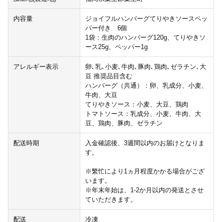
内容量
ジョイフルハンバーグてりやきソースペッ
パー付き 6個
1袋：生肉のハンバーグ120g、てりやきソ
ース25g、ペッパー1g
アレルギー表示
卵､乳､小麦､牛肉､豚肉､鶏肉､ゼラチン､大
豆 推奨品目含む
ハンバーグ（共通）：卵、乳成分、小麦、
牛肉、大豆
てりやきソース：小麦、大豆、鶏肉
トマトソース：乳成分、小麦、牛肉、大
豆、鶏肉、豚肉、ゼラチン
配送時期
入金確認後、3週間以内のお届けとなりま
す。
※繁忙により1ヵ月程度かかる場合がござ
います。
※年末年始は、1-2か月以内の発送とさせ
ていただきます。
配送
冷凍