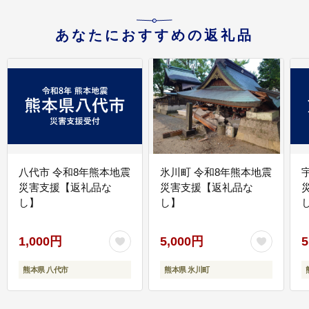
あなたにおすすめの返礼品
八代市 令和8年熊本地震
氷川町 令和8年熊本地震
災害支援【返礼品な
災害支援【返礼品な
し】
し】
し
1,000円
5,000円
5
熊本県 八代市
熊本県 氷川町