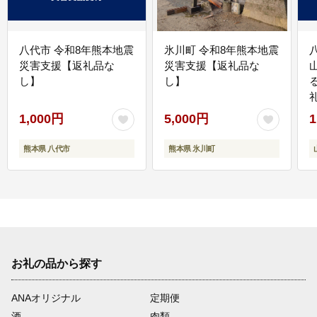
八代市 令和8年熊本地震
氷川町 令和8年熊本地震
災害支援【返礼品な
災害支援【返礼品な
し】
し】
1,000円
5,000円
1
熊本県 八代市
熊本県 氷川町
お礼の品から探す
ANAオリジナル
定期便
酒
肉類