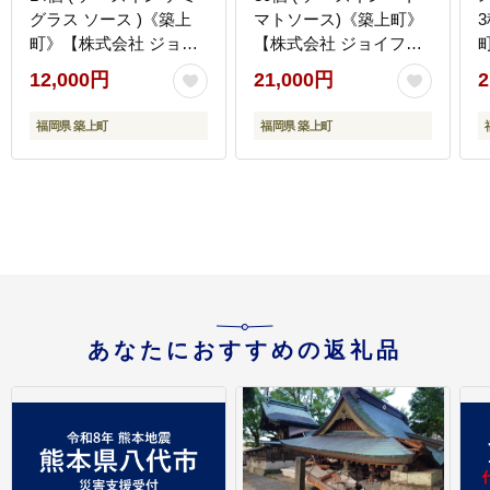
グラス ソース )《築上
マトソース)《築上町》
町》【株式会社 ジョイ
【株式会社 ジョイフ
フル】 [ABAA007]
ル】 [ABAA014]
フ
12,000円
21,000円
2
福岡県 築上町
福岡県 築上町
あなたにおすすめの返礼品