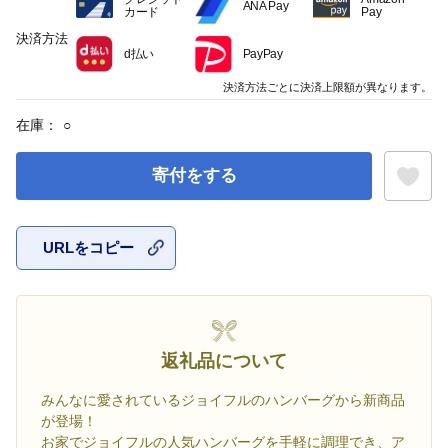
ANA Pay
カード
Pay
決済方法
d払い
PayPay
決済方法ごとに決済上限額が異なります。
在庫：
○
寄付をする
URLをコピー
お気に入
返礼品について
みんなに愛されているジョイフルのハンバーグから新商品
が登場！
お家でジョイフルの人気ハンバーグを手軽に調理でき、ア