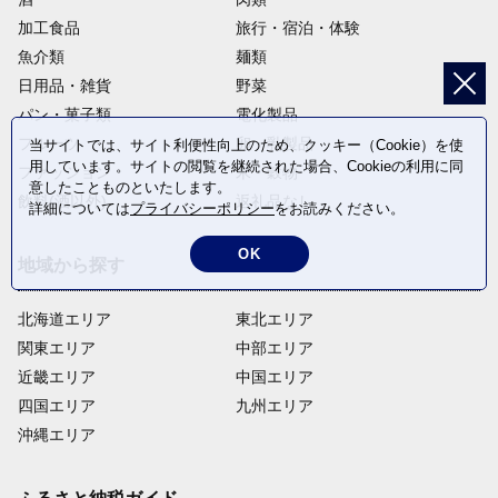
加工食品
旅行・宿泊・体験
魚介類
麺類
日用品・雑貨
野菜
パン・菓子類
電化製品
フルーツ
卵・乳製品
当サイトでは、サイト利便性向上のため、クッキー（Cookie）を使
用しています。サイトの閲覧を継続された場合、Cookieの利用に同
ファッション
米・穀物
意したことものといたします。
飲料(酒以外)
返礼品なし
詳細については
プライバシーポリシー
をお読みください。
OK
地域から探す
北海道エリア
東北エリア
関東エリア
中部エリア
近畿エリア
中国エリア
四国エリア
九州エリア
沖縄エリア