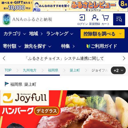
ログイン
新規登録
カート
カテゴリ
地域
ランキング
控除額を調べる
寄付額
旅先を探す
特集
ご利用ガイド
「ふるさとチョイス」システム連携に関して
+2
TOP
九州地方
福岡県
築上町
ジョイフル ハンバーグ 3
TOP
肉
牛肉
ジョイフル ハンバーグ 30個 ( チーズイン デミ
福岡県
築上町
TOP
肉
加工肉
ハンバーグ
ジョイフル ハンバーグ 30