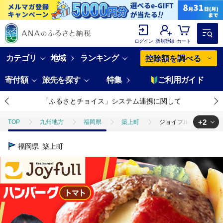
ログイン
新規登録
カート
カテゴリ
地域
ランキング
控除額を調べる
寄付額
旅先を探す
特集
ご利用ガイド
「ふるさとチョイス」システム連携に関して
+2
TOP
九州地方
福岡県
築上町
ジョイフル ハンバーグ 3
TOP
肉
牛肉
ジョイフル ハンバーグ 30個 ( チーズイン + 
福岡県
築上町
TOP
肉
加工肉
ハンバーグ
ジョイフル ハンバーグ 30