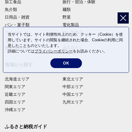
加工食品
旅行・宿泊・体験
魚介類
麺類
日用品・雑貨
野菜
パン・菓子類
電化製品
フルーツ
卵・乳製品
当サイトでは、サイト利便性向上のため、クッキー（Cookie）を使
用しています。サイトの閲覧を継続された場合、Cookieの利用に同
ファッション
米・穀物
意したことものといたします。
飲料(酒以外)
返礼品なし
詳細については
プライバシーポリシー
をお読みください。
OK
地域から探す
北海道エリア
東北エリア
関東エリア
中部エリア
近畿エリア
中国エリア
四国エリア
九州エリア
沖縄エリア
ふるさと納税ガイド