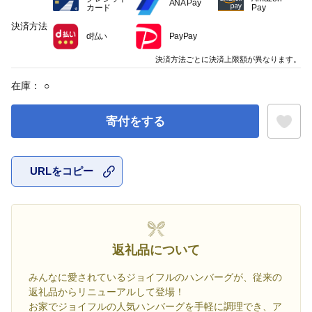
ANA Pay
カード
Pay
決済方法
d払い
PayPay
決済方法ごとに決済上限額が異なります。
在庫：
○
寄付をする
URLをコピー
お気に入
返礼品について
みんなに愛されているジョイフルのハンバーグが、従来の
返礼品からリニューアルして登場！
お家でジョイフルの人気ハンバーグを手軽に調理でき、ア