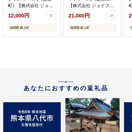
町》【株式会社 ジョイ
【株式会社 ジョイフ
フル】 [ABAA007]
ル】 [ABAA014]
フ
12,000円
21,000円
2
福岡県 築上町
福岡県 築上町
あなたにおすすめの返礼品