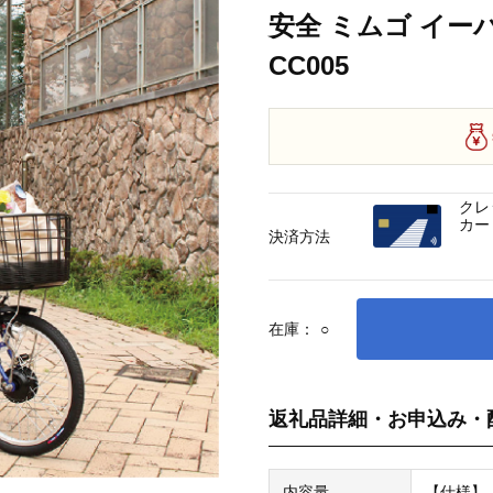
安全 ミムゴ イーパ
CC005
クレ
カー
決済方法
在庫：
○
返礼品詳細・お申込み・
内容量
【仕様】