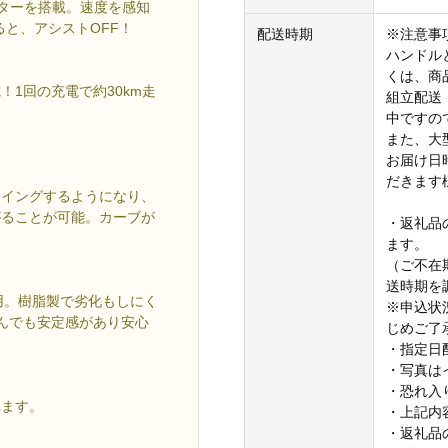
ーターを搭載。速度を感知
ると、アシストOFF！
配送時期
※注意事
ハンドル
くは、商
1回の充電で約30km走
組立配送
中ですの
また、大
お届け日
だきます
スイングするようになり、
がることが可能。カーブが
・返礼品
ます。
（ご不在
送時期を
用。樹脂製で劣化もしにく
※申込状
積んでも安定感があり安心
じめご了
・指定日
・写真は
・恐れ入
れます。
・上記内
・返礼品