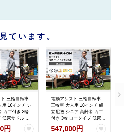
見ています。
ト 三輪自転車
電動アシスト 三輪自転車
用 18インチ シ
三輪車 大人用 18インチ 組
者 カゴ付き 3輪
立配送 シニア 高齢者 カゴ
 低床サドル 安
付き 3輪 ロータイプ 低床サ
買い物 免許返納 ギ
ドル 安定 通院 買い物 ギフ
00円
547,000円
ゼント 人気 安心
ト 免許返納 プレゼント 人