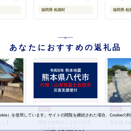
安全 ミムゴ イーパートン
安全 ミム
福岡県 粕屋町
福岡県 粕
BEPN18-WH 福岡県 粕屋町
BEPN18 福岡県 粕屋町
CC003
CC001
あなたにおすすめの返礼品
kie）を使用しています。サイトの閲覧を継続された場合、Cookie
熊本地震 災
八代市向け 災害支援※山梨
益城町 令
。
なし】
県富士吉田市による八代市
害支援【
への支援【返礼品なし】