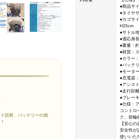
●商品サイズ
●タイヤサ
●カゴサイ
H25cm
●サドル地
●適応身長
●重量：約3
●材質：
●カラー
●バッテ
●モータ
●充電器：
●アシス
●走行距離
車
●ブレー
●仕様：
コントロ
ード切替、バッテリーの残
ク、前輪
心！
【安心の
安全性が
使いいた