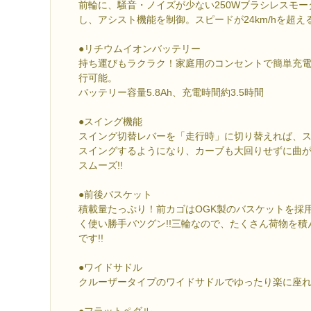
前輪に、騒音・ノイズが少ない250Wブラシレスモ
し、アシスト機能を制御。スピードが24km/hを超え
●リチウムイオンバッテリー
持ち運びもラクラク！家庭用のコンセントで簡単充電！
行可能。
バッテリー容量5.8Ah、充電時間約3.5時間
●スイング機能
スイング切替レバーを「走行時」に切り替えれば、
スイングするようになり、カーブも大回りせずに曲
スムーズ!!
●前後バスケット
積載量たっぷり！前カゴはOGK製のバスケットを採
く使い勝手バツグン!!三輪なので、たくさん荷物を
です!!
●ワイドサドル
クルーザータイプのワイドサドルでゆったり楽に座
●フラットペダル