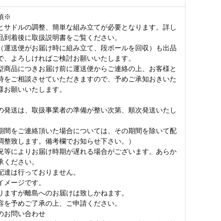
項※
とサドルの調整、簡単な組み立てが必要となります。詳し
品到着後に取扱説明書をご覧ください。
（運送便がお届け時に組み立て、段ボールを回収）も出品
で、よろしければご検討お願いいたします。
型商品につきお届け前に運送便からご連絡の上、お客様と
時をご相談させていただきますので、予めご承知おきいた
様お願いいたします。
の発送は、取扱事業者の準備が整い次第、順次発送いたし
期間をご連絡頂いた場合については、その期間を除いて配
調整致します。備考欄でお知らせ下さい。）
況等によりお届け時期が遅れる場合がございます。あらか
承ください。
配達は行っておりません。
イメージです。
りますが離島へのお届けは致しかねます。
容を予めご了承の上、ご申請ください。
のお問い合わせ