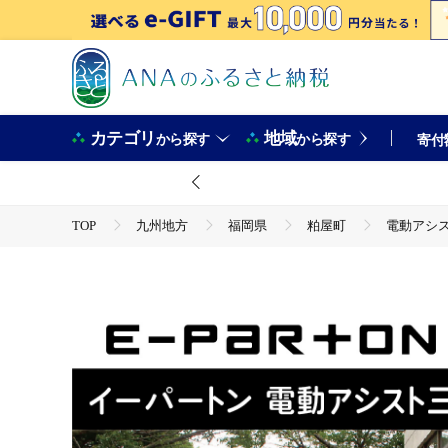
カテゴリ
地域
から探す
から探す
寄付
TOP
九州地方
福岡県
粕屋町
電動アシスト
TOP
電化製品
アウトドア・カー用品
電動アシスト 三輪自転車 三輪車 大人用 20インチ シニア 高齢者 電
町 CC005