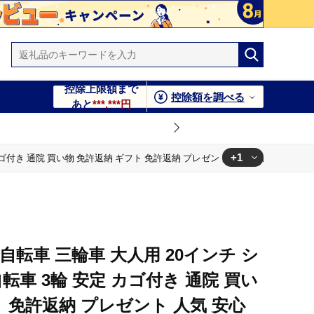
控除上限額まで
控除額を調べる
あと
***,***円
+1
付き 通院 買い物 免許返納 ギフト 免許返納 プレゼント 人気 安心 安全 ミムゴ イ
人気 安心 安全 ミムゴ イーパートン BEPN20SB 福岡県 粕屋
自転車 三輪車 大人用 20インチ シ
転車 3輪 安定 カゴ付き 通院 買い
ト 免許返納 プレゼント 人気 安心