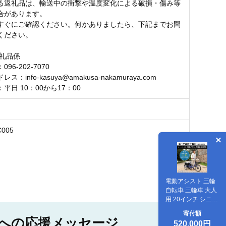
る返礼品は、輸送中の衝撃や温度変化による破損・傷み等
合があります。
すぐにご確認ください。何かありましたら、下記までお問
ください。
返礼品係
96-202-7070
：info-kasuya@amakusa-nakamuraya.com
平日 10：00から17：00
C005
電動アシスト 三輪
自転車 三輪車 大人
用 20インチ シニア
高齢者 電動自転車
寄付額
3輪 安定 カゴ付き
への応援メッセージ
520,000円