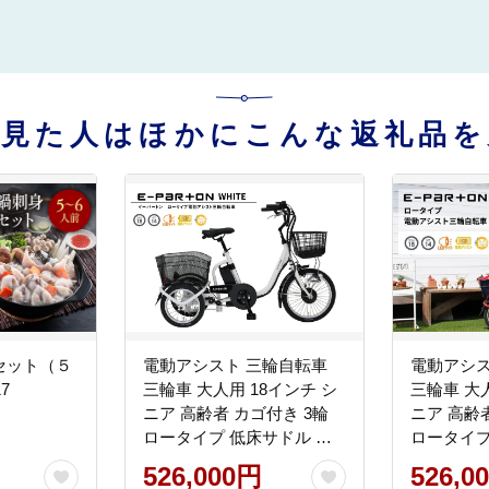
を見た人はほかにこんな返礼品を
セット（５
電動アシスト 三輪自転車
電動アシス
7
三輪車 大人用 18インチ シ
三輪車 大人
ニア 高齢者 カゴ付き 3輪
ニア 高齢
ロータイプ 低床サドル 安
ロータイプ
定 通院 買い物 免許返納 ギ
定 通院 
526,000円
526,0
フト プレゼント 人気 安心
フト プレ