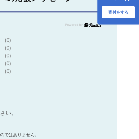
通院 買い物 免許返
納 ギフト 免許返納
プレゼント 人気 安
寄付をする
心 安全 ミムゴ イー
パートン
BEPN20SB 福岡県
粕屋町 CC005
(0)
(0)
(0)
(0)
(0)
ださい。
のではありません。