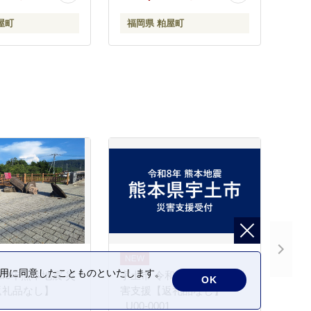
ゴ イーパートン
気 安心 安全 ミムゴ イーパ
屋町
福岡県 粕屋町
ートン BEPN18 福岡県 粕
屋町 CC002
の利用に同意したことものといたします。
和8年熊本地震 災
宇土市 令和8年熊本地震 災
OK
返礼品なし】
害支援【返礼品なし】
_U00-0001