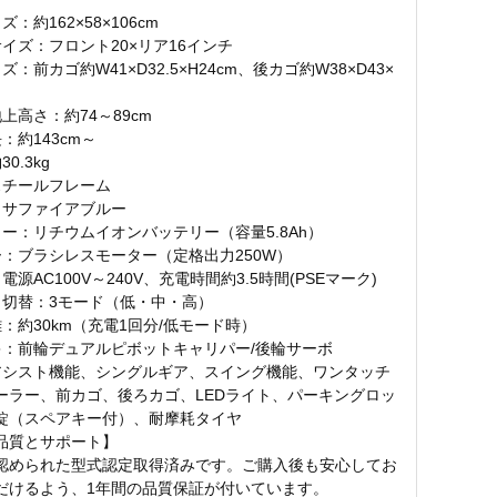
：約162×58×106cm
イズ：フロント20×リア16インチ
ズ：前カゴ約W41×D32.5×H24cm、後カゴ約W38×D43×
上高さ：約74～89cm
：約143cm～
0.3kg
スチールフレーム
：サファイアブルー
リー：リチウムイオンバッテリー（容量5.8Ah）
ー：ブラシレスモーター（定格出力250W）
電源AC100V～240V、充電時間約3.5時間(PSEマーク)
ト切替：3モード（低・中・高）
：約30km（充電1回分/低モード時）
キ：前輪デュアルピボットキャリパー/後輪サーボ
アシスト機能、シングルギア、スイング機能、ワンタッチ
ーラー、前カゴ、後ろカゴ、LEDライト、パーキングロッ
錠（スペアキー付）、耐摩耗タイヤ
品質とサポート】
認められた型式認定取得済みです。ご購入後も安心してお
だけるよう、1年間の品質保証が付いています。