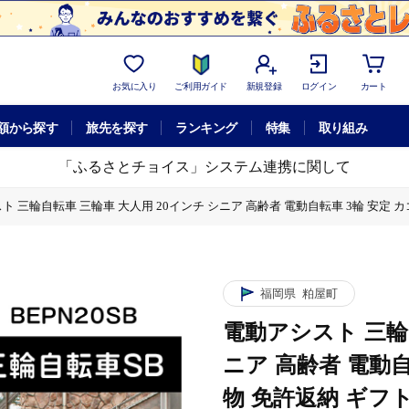
お気に入り
ご利用ガイド
新規登録
ログイン
カート
額から探す
旅先を探す
ランキング
特集
取り組み
「ふるさとチョイス」システム連携に関して
 三輪自転車 三輪車 大人用 20インチ シニア 高齢者 電動自転車 3輪 安定 カゴ
動自転車 3輪 安定 カゴ付き 通院 買い物 免許返納 ギフト 免許返納 プレゼント 
福岡県
粕屋町
電動アシスト 三輪
ニア 高齢者 電動自
物 免許返納 ギフ