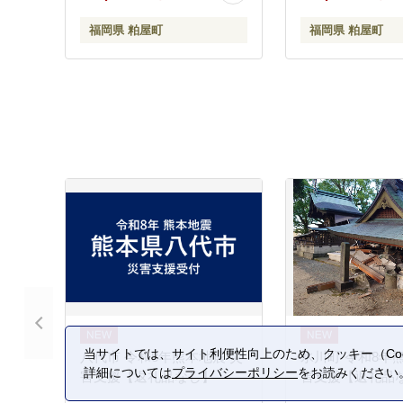
福岡県 粕屋町
福岡県 粕屋町
当サイトでは、サイト利便性向上のため、クッキー（Coo
八代市 令和8年熊本地震 災
氷川町 令和8年
詳細については
プライバシーポリシー
をお読みください
害支援【返礼品なし】
害支援【返礼品