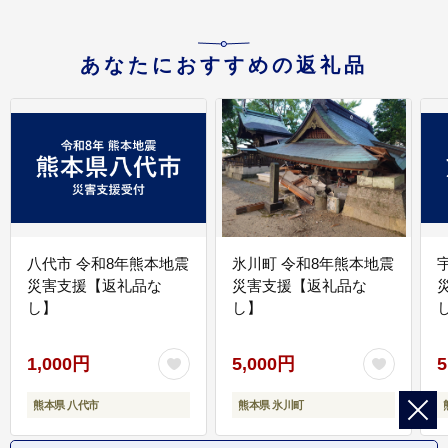
あなたにおすすめの返礼品
八代市 令和8年熊本地震
氷川町 令和8年熊本地震
災害支援【返礼品な
災害支援【返礼品な
し】
し】
し
1,000円
5,000円
5
熊本県 八代市
熊本県 氷川町