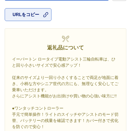
URLをコピー
お気に入
返礼品について
イーパートン ロータイプ電動アシスト三輪自転車は、ひ
と回り小さいサイズで安心感アップ！
従来のサイズより一回り小さくすることで両足が地面に着
き、小柄な方やシニア世代の方にも、無理なく安心してご
乗車いただけます。
さらにアシスト機能がお出掛けや買い物の心強い味方に!!
●ワンタッチコントローラー
手元で簡単操作！ライトのスイッチやアシストのモード切
替、バッテリーの残量を確認できます！カバー付きで劣化
を防ぐので安心！