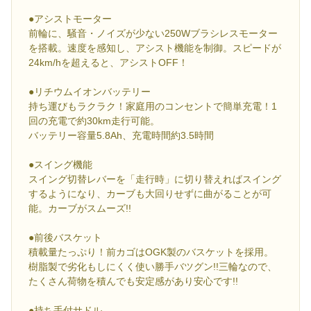
●アシストモーター
前輪に、騒音・ノイズが少ない250Wブラシレスモーター
を搭載。速度を感知し、アシスト機能を制御。スピードが
24km/hを超えると、アシストOFF！
●リチウムイオンバッテリー
持ち運びもラクラク！家庭用のコンセントで簡単充電！1
回の充電で約30km走行可能。
バッテリー容量5.8Ah、充電時間約3.5時間
●スイング機能
スイング切替レバーを「走行時」に切り替えればスイング
するようになり、カーブも大回りせずに曲がることが可
能。カーブがスムーズ!!
●前後バスケット
積載量たっぷり！前カゴはOGK製のバスケットを採用。
樹脂製で劣化もしにくく使い勝手バツグン!!三輪なので、
たくさん荷物を積んでも安定感があり安心です!!
●持ち手付サドル