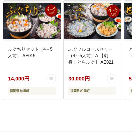
ふぐちりセット（4～5
ふぐフルコースセット
人前） AE015
（4～5人前）A 【刺
身：とらふぐ】 AE021
14,000円
30,000円
5
福岡県 粕屋町
福岡県 粕屋町