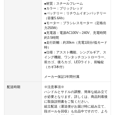
●材質：スチールフレーム
●カラー：ブリックレッド
●バッテリー：リチウムイオンバッテリー
（容量5.6Ah）
●モーター：ブラシレスモーター（定格出
力250W）
●充電器：電源AC100V～240V、充電時間
約3.5時間
●走行距離：約30km（充電1回分/低モード
時）
●仕様：アススト機能、シングルギア、ス
イング機能、ワンタッチコントローラー、
前カゴ、後ろカゴ、LEDライト、前輪錠
（カギ3本付）
メーカー保証1年間付属
配送時期
※注意事項※
ハンドルとサドルの調整、簡単な組み立て
が必要となります。詳しくは、商品到着後
に取扱説明書をご覧ください。
組立配送（運送便がお届け時に組み立て、
段ボールを回収）も出品中ですので、よろ