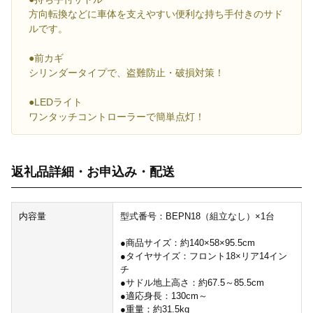
方向転換などに車体を支えやすい便利な持ち手付きのサド
ルです。
●前カギ
シリンダータイプで、盗難防止・破損対策！
●LEDライト
ワンタッチコントローラーで簡単点灯！
返礼品詳細・お申込み・配送
内容量
型式番号：BEPN18（組立なし）×1台
●商品サイズ：約140×58×95.5cm
●タイヤサイズ：フロント18×リア14イン
チ
●サドル地上高さ：約67.5～85.5cm
●適応身長：130cm～
●重量：約31.5kg