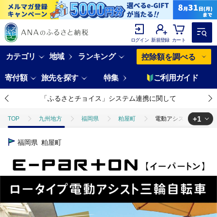
ログイン
新規登録
カート
カテゴリ
地域
ランキング
控除額を調べる
寄付額
旅先を探す
特集
ご利用ガイド
「ふるさとチョイス」システム連携に関して
+1
TOP
九州地方
福岡県
粕屋町
電動アシスト 三輪自転車 
TOP
電化製品
アウトドア・カー用品
電動アシスト 三輪自転車
福岡県
粕屋町