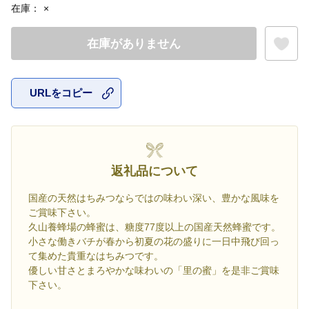
在庫：
×
在庫がありません
URLをコピー
お気に入
返礼品について
国産の天然はちみつならではの味わい深い、豊かな風味を
ご賞味下さい。
久山養蜂場の蜂蜜は、糖度77度以上の国産天然蜂蜜です。
小さな働きバチが春から初夏の花の盛りに一日中飛び回っ
て集めた貴重なはちみつです。
優しい甘さとまろやかな味わいの「里の蜜」を是非ご賞味
下さい。