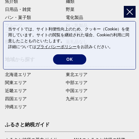
魚介類
麺類
日用品・雑貨
野菜
パン・菓子類
電化製品
フルーツ
卵・乳製品
当サイトでは、サイト利便性向上のため、クッキー（Cookie）を使
ファッション
米・穀物
用しています。サイトの閲覧を継続された場合、Cookieの利用に同
意したことものといたします。
飲料(酒以外)
返礼品なし
詳細については
プライバシーポリシー
をお読みください。
地域から探す
OK
北海道エリア
東北エリア
関東エリア
中部エリア
近畿エリア
中国エリア
四国エリア
九州エリア
沖縄エリア
ふるさと納税ガイド