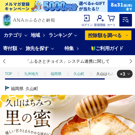
ログイン
新規登録
カート
カテゴリ
地域
ランキング
控除額を調べる
寄付額
旅先を探す
特集
ご利用ガイド
「ふるさとチョイス」システム連携に関して
+3
TOP
九州地方
福岡県
久山町
久山はちみつ 里の蜜 4
TOP
加工食品
久山はちみつ 里の蜜 450g （ポリ容器）
福岡県
久山町
TOP
加工食品
缶詰・瓶詰
久山はちみつ 里の蜜 450g （ポ
TOP
加工食品
缶詰・瓶詰
はちみつ
久山はちみつ 里の