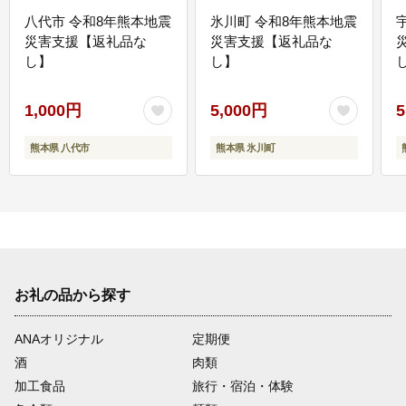
八代市 令和8年熊本地震
氷川町 令和8年熊本地震
災害支援【返礼品な
災害支援【返礼品な
し】
し】
し
1,000円
5,000円
5
熊本県 八代市
熊本県 氷川町
お礼の品から探す
ANAオリジナル
定期便
酒
肉類
加工食品
旅行・宿泊・体験