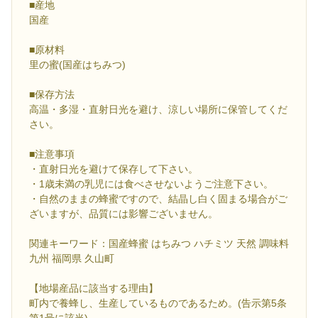
■産地
国産
■原材料
里の蜜(国産はちみつ)
■保存方法
高温・多湿・直射日光を避け、涼しい場所に保管してくだ
さい。
■注意事項
・直射日光を避けて保存して下さい。
・1歳未満の乳児には食べさせないようご注意下さい。
・自然のままの蜂蜜ですので、結晶し白く固まる場合がご
ざいますが、品質には影響ございません。
関連キーワード：国産蜂蜜 はちみつ ハチミツ 天然 調味料
九州 福岡県 久山町
【地場産品に該当する理由】
町内で養蜂し、生産しているものであるため。(告示第5条