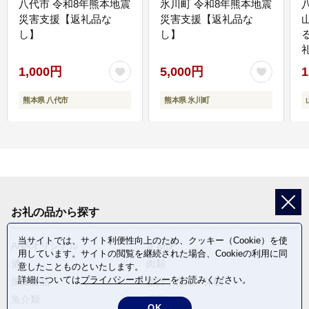
八代市 令和8年熊本地震
氷川町 令和8年熊本地震
災害支援【返礼品な
災害支援【返礼品な
し】
し】
1,000円
5,000円
1
熊本県 八代市
熊本県 氷川町
お礼の品から探す
当サイトでは、サイト利便性向上のため、クッキー（Cookie）を使
ANAオリジナル
定期便
用しています。サイトの閲覧を継続された場合、Cookieの利用に同
酒
肉類
意したことものといたします。
詳細については
プライバシーポリシー
をお読みください。
加工食品
旅行・宿泊・体験
魚介類
麺類
OK