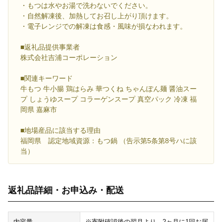
・もつは水やお湯で洗わないでください。
・自然解凍後、加熱してお召し上がり頂けます。
・電子レンジでの解凍は食感・風味が損なわれます。
■返礼品提供事業者
株式会社吉浦コーポレーション
■関連キーワード
牛もつ 牛小腸 鶏はらみ 華つくね ちゃんぽん麺 醤油スー
プ しょうゆスープ コラーゲンスープ 真空パック 冷凍 福
岡県 嘉麻市
■地場産品に該当する理由
福岡県 認定地域資源：もつ鍋 （告示第5条第8号ハに該
当）
返礼品詳細・お申込み・配送
内容量
※寄附確認後の翌月より、2ヶ月に1回お届