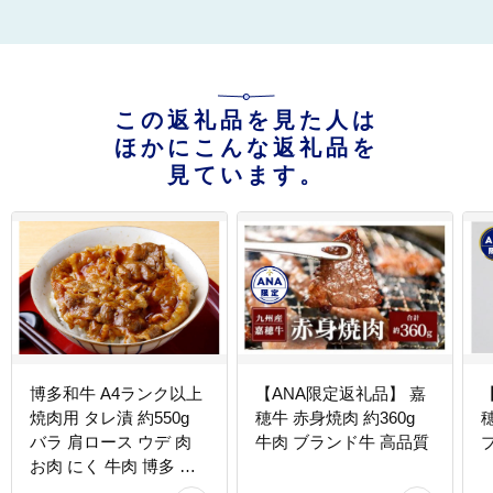
この返礼品を見た人は
ほかにこんな返礼品を
見ています。
博多和牛 A4ランク以上
【ANA限定返礼品】 嘉
焼肉用 タレ漬 約550g
穂牛 赤身焼肉 約360g
穂
バラ 肩ロース ウデ 肉
牛肉 ブランド牛 高品質
お肉 にく 牛肉 博多 和
牛 焼肉 焼き肉 タレ 漬