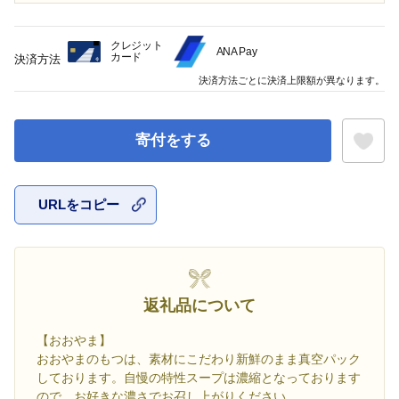
クレジット
ANA Pay
カード
決済方法
決済方法ごとに決済上限額が異なります。
寄付をする
URLをコピー
お気に入
返礼品について
【おおやま】
おおやまのもつは、素材にこだわり新鮮のまま真空パック
しております。自慢の特性スープは濃縮となっております
ので、お好きな濃さでお召し上がりください。