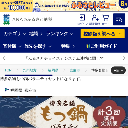
ログイン
新規登録
カート
カテゴリ
地域
ランキング
控除額を調べる
寄付額
旅先を探す
特集
ご利用ガイド
「ふるさとチョイス」システム連携に関して
+5
TOP
九州地方
福岡県
嘉麻市
博多名物もつ鍋バラエティ
博多名物もつ鍋バラエティセットになります。
TOP
肉
博多名物もつ鍋バラエティセット【隔月定期便（計3回発送）】 
福岡県
嘉麻市
TOP
肉
牛肉
博多名物もつ鍋バラエティセット【隔月定期便（計3
TOP
肉
牛肉
ほかの牛肉
博多名物もつ鍋バラエティセッ
TOP
加工食品
博多名物もつ鍋バラエティセット【隔月定期便（計3回発
TOP
加工食品
鍋
博多名物もつ鍋バラエティセット【隔月定期便