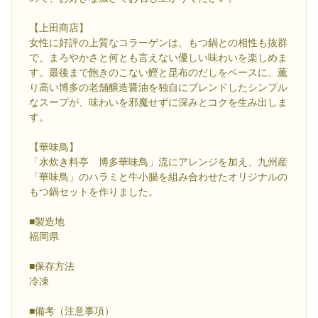
【上田商店】
女性に好評の上質なコラーゲンは、もつ鍋との相性も抜群
で、まろやかさと何とも言えない優しい味わいを楽しめま
す。最後まで飽きのこない鰹と昆布のだしをベースに、薫
り高い博多の老舗醸造醤油を独自にブレンドしたシンプル
なスープが、味わいを邪魔せずに深みとコクを生み出しま
す。
【華味鳥】
「水炊き料亭 博多華味鳥」流にアレンジを加え、九州産
「華味鳥」のハラミと牛小腸を組み合わせたオリジナルの
もつ鍋セットを作りました。
■製造地
福岡県
■保存方法
冷凍
■備考（注意事項）