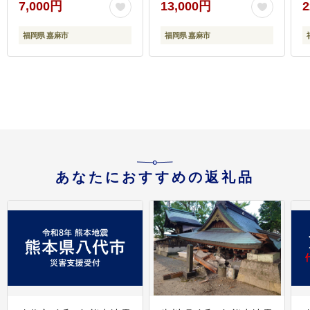
7,000円
13,000円
2
け込み タレ漬け 味付け
肉 小分け 冷凍
福岡県 嘉麻市
福岡県 嘉麻市
あなたにおすすめの返礼品