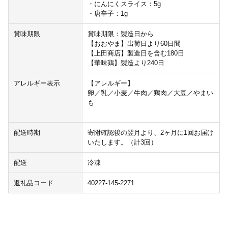
・にんにくスライス：5g
・唐辛子：1g
賞味期限
賞味期限：製造日から
【おおやま】出荷日より60日間
【上田商店】製造日を含む180日
【華味鶏】製造より240日
アレルギー表示
【アレルギー】
卵／乳／小麦／牛肉／鶏肉／大豆／やまい
も
配送時期
寄附確認後の翌月より、2ヶ月に1回お届け
いたします。（計3回）
配送
冷凍
返礼品コード
40227-145-2271