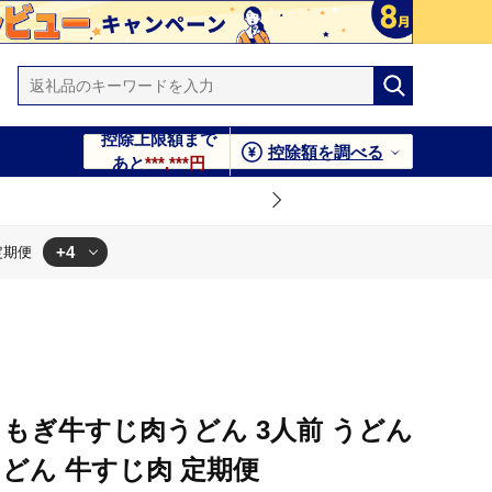
控除上限額まで
控除額を調べる
あと
***,***円
+4
定期便
もぎ牛すじ肉うどん 3人前 うどん
どん 牛すじ肉 定期便