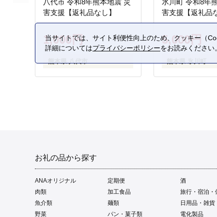
八代市 令和8年熊本地震 災
氷川町 令和8年
害支援【返礼品なし】
害支援【返礼品
1,000円
5,000円
当サイトでは、サイト利便性向上のため、クッキー（Coo
詳細については
プライバシーポリシー
をお読みください
熊本県 八代市
熊本県 氷川町
お礼の品から探す
ANAオリジナル
定期便
酒
肉類
加工食品
旅行・宿泊・
魚介類
麺類
日用品・雑貨
野菜
パン・菓子類
電化製品