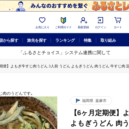
お気に入り
ご利用ガイド
新規登録
ログイン
カート
額から探す
旅先を探す
ランキング
特集
取り組み
「ふるさとチョイス」システム連携に関して
期便】よもぎ牛すじ肉うどん 3人前 うどん よもぎうどん 肉うどん 牛すじ肉 
 うどん よもぎうどん 肉うどん 牛すじ肉 定期便
どん 3人前 うどん よもぎうどん 肉うどん 牛すじ肉 定期便
前 うどん よもぎうどん 肉うどん 牛すじ肉 定期便
肉うどん 3人前 うどん よもぎうどん 肉うどん 牛すじ肉 定期便
じ肉のうどんです｡
福岡県
嘉麻市
【6ヶ月定期便】よ
よもぎうどん 肉う