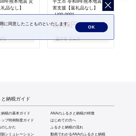
和8年熊本地震 災
宇土市 令和8年熊本地震 災
返礼品なし】
害支援【返礼品なし】
_U00-0001
円
5,000円
の利用に同意したことものといたします。
OK
城町
熊本県 宇土市
さと納税ガイド
と納税の基本ガイド
ANAのふるさと納税の特徴
トップ特例制度ガイド
はじめての方へ
告のしかた
ふるさと納税の流れ
限額シミュレーション
動画でわかるANAのふるさと納税