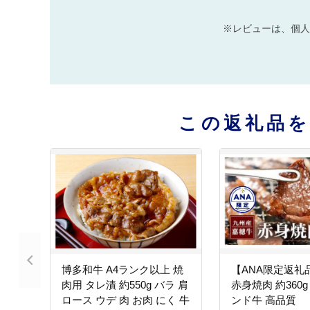
※レビューは、個人
この返礼品
博多和牛 A4ランク以上 焼
【ANA限定返礼
肉用 タレ漬 約550g バラ 肩
赤身焼肉 約360g
ロース ウデ 肉 お肉 にく 牛
ンド牛 高品質