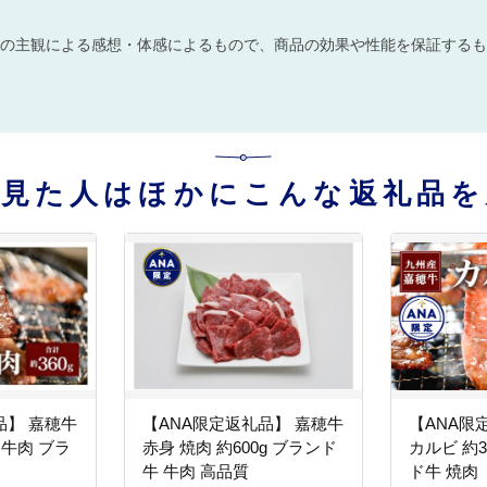
の主観による感想・体感によるもので、商品の効果や性能を保証するも
を見た人はほかにこんな返礼品を
品】 嘉穂牛
【ANA限定返礼品】 嘉穂牛
【ANA限
 牛肉 ブラ
赤身 焼肉 約600g ブランド
カルビ 約3
牛 牛肉 高品質
ド牛 焼肉