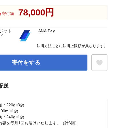
78,000円
寄付額
ジット
ANA Pay
ド
決済方法ごとに決済上限額が異なります。
寄付をする
配送
お気に入り登録
：220g×3袋
00ml×1袋
：240g×1袋
内容を毎月1回お届けいたします。（計6回）