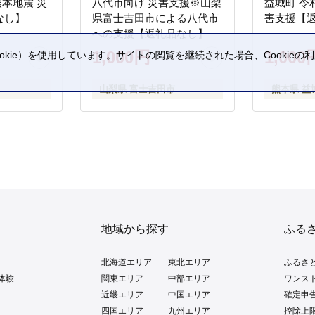
熊本地震 災
八代市向け 災害支援※山梨
益城町 令
なし】
県富士吉田市による八代市
害支援【
への支援【返礼品なし】
1,000円
1,000
kie）を使用しています。サイトの閲覧を継続された場合、Cookie
。
山梨県 富士吉田市
熊本県 益
地域から探す
ふる
北海道エリア
東北エリア
ふるさ
体験
関東エリア
中部エリア
ワンス
近畿エリア
中国エリア
確定申
四国エリア
九州エリア
控除上