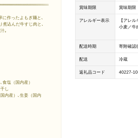
賞味期限
賞味期限
寧に作ったよもぎ麺と､
アレルギー表示
【アレル
り煮込んだ牛すじ肉と､
小麦／牛
汁｡
配送時期
寄附確認
配送
冷蔵
返礼品コード
40227-10
､食塩（国内産）
煮干し
国内産）､生姜（国内