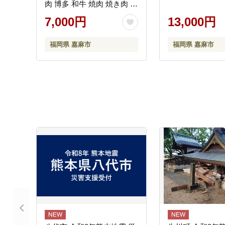
肉 博多 和牛 焼肉 焼き肉 タ
レ 漬け込み タレ漬け 味付
7,000円
13,000円
け肉 小分け 冷凍
福岡県 嘉麻市
福岡県 嘉麻市