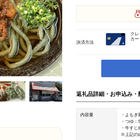
クレ
カー
決済方法
返礼品詳細・お申込み・
内容量
・よもぎ麺
・つゆ：9
・牛すじ肉
※上記の