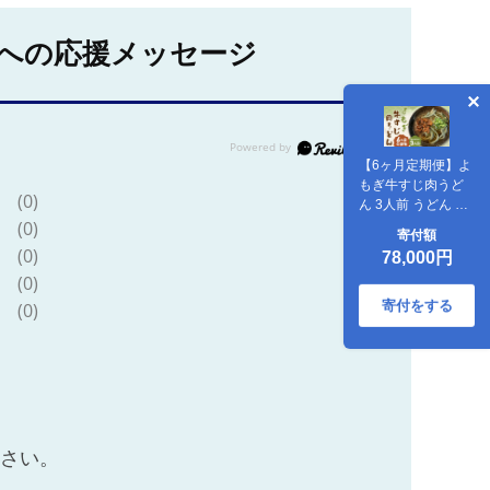
への応援メッセージ
【6ヶ月定期便】よ
もぎ牛すじ肉うど
(0)
ん 3人前 うどん よ
もぎうどん 肉うど
(0)
寄付額
ん 牛すじ肉 定期便
(0)
78,000円
(0)
寄付をする
(0)
ださい。