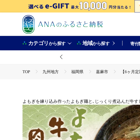
カテゴリ
地域
から探す
から探す
寄付
TOP
九州地方
福岡県
嘉麻市
【6ヶ月定
TOP
肉
【6ヶ月定期便】よもぎ牛すじ肉うどん 3人前
TOP
肉
牛肉
【6ヶ月定期便】よもぎ牛すじ肉う
TOP
麺類
【6ヶ月定期便】よもぎ牛すじ肉うどん 3人
TOP
麺類
うどん
【6ヶ月定期便】よもぎ牛すじ
よもぎを練り込み作ったよもぎ麺と､じっくり煮込んだ牛す