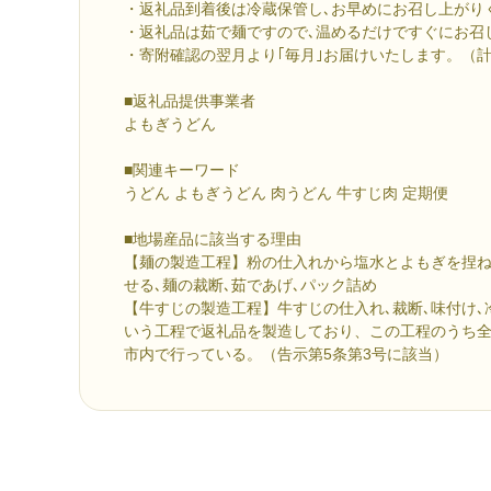
・返礼品到着後は冷蔵保管し､お早めにお召し上がり
・返礼品は茹で麺ですので､温めるだけですぐにお召
・寄附確認の翌月より｢毎月｣お届けいたします。（計
■返礼品提供事業者
よもぎうどん
■関連キーワード
うどん よもぎうどん 肉うどん 牛すじ肉 定期便
■地場産品に該当する理由
【麺の製造工程】粉の仕入れから塩水とよもぎを捏ね
せる､麺の裁断､茹であげ､パック詰め
【牛すじの製造工程】牛すじの仕入れ､裁断､味付け､
いう工程で返礼品を製造しており、この工程のうち全
市内で行っている。（告示第5条第3号に該当）