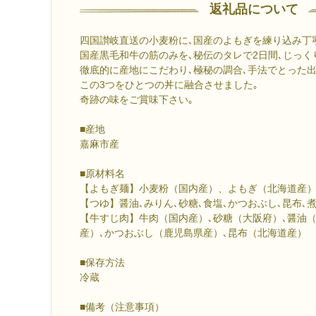
返礼品について
四国讃岐直送の小麦粉に､国産のよもぎを練り込み丁
国産黒毛和牛の筋のみを､秘伝のタレで2日間､じっく
徹底的に産地にこだわり､極秘の調合､手法でとった出
この3つをひとつの丼に融合させました｡
奇跡の味をご賞味下さい｡
■産地
嘉麻市産
■原材料名
【よもぎ麺】小麦粉（国内産）、よもぎ（北海道産）
【つゆ】醤油､みりん､砂糖､食塩､かつおぶし､昆布､
【牛すじ肉】牛肉（国内産）､砂糖（大阪府）､醤油（
産）､かつおぶし（鹿児島県産）､昆布（北海道産）
■保存方法
冷蔵
■備考（注意事項）