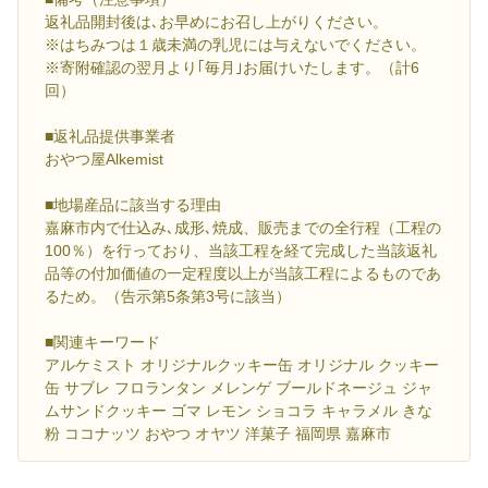
返礼品開封後は､お早めにお召し上がりください。
※はちみつは１歳未満の乳児には与えないでください。
※寄附確認の翌月より｢毎月｣お届けいたします。（計6
回）
■返礼品提供事業者
おやつ屋Alkemist
■地場産品に該当する理由
嘉麻市内で仕込み､成形､焼成、販売までの全行程（工程の
100％）を行っており、当該工程を経て完成した当該返礼
品等の付加価値の一定程度以上が当該工程によるものであ
るため。（告示第5条第3号に該当）
■関連キーワード
アルケミスト オリジナルクッキー缶 オリジナル クッキー
缶 サブレ フロランタン メレンゲ ブールドネージュ ジャ
ムサンドクッキー ゴマ レモン ショコラ キャラメル きな
粉 ココナッツ おやつ オヤツ 洋菓子 福岡県 嘉麻市