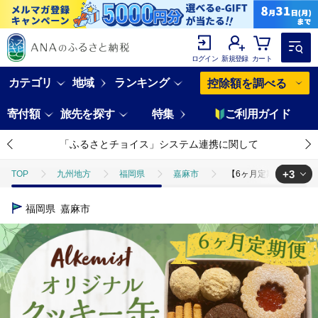
ログイン
新規登録
カート
カテゴリ
地域
ランキング
控除額を調べる
寄付額
旅先を探す
特集
ご利用ガイド
「ふるさとチョイス」システム連携に関して
+3
TOP
九州地方
福岡県
嘉麻市
【6ヶ月定期便】アルケミ
TOP
パン・菓子類
洋菓子
【6ヶ月定期便】アルケミスト オ
福岡県
嘉麻市
TOP
パン・菓子類
洋菓子
クッキー
【6ヶ月定期便】
TOP
パン・菓子類
洋菓子
焼き菓子
【6ヶ月定期便】