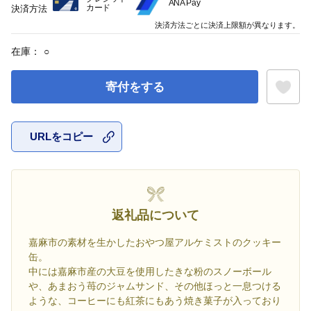
ANA Pay
カード
決済方法
決済方法ごとに決済上限額が異なります。
在庫：
○
寄付をする
URLをコピー
お気に入
返礼品について
嘉麻市の素材を生かしたおやつ屋アルケミストのクッキー
缶。
中には嘉麻市産の大豆を使用したきな粉のスノーボール
や、あまおう苺のジャムサンド、その他ほっと一息つける
ような、コーヒーにも紅茶にもあう焼き菓子が入っており