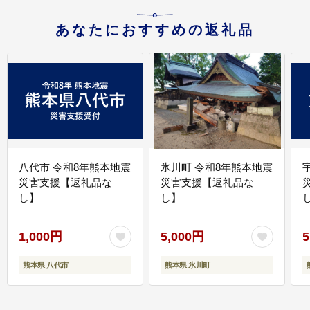
あなたにおすすめの返礼品
八代市 令和8年熊本地震
氷川町 令和8年熊本地震
災害支援【返礼品な
災害支援【返礼品な
し】
し】
し
1,000円
5,000円
5
熊本県 八代市
熊本県 氷川町