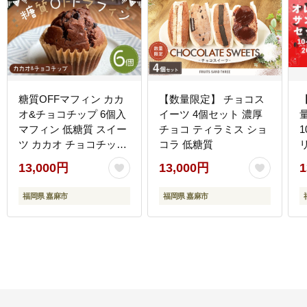
糖質OFFマフィン カカ
【数量限定】 チョコス
オ&チョコチップ 6個入
イーツ 4個セット 濃厚
マフィン 低糖質 スイー
チョコ ティラミス ショ
ツ カカオ チョコチップ
コラ 低糖質
お菓子
13,000円
13,000円
1
福岡県 嘉麻市
福岡県 嘉麻市