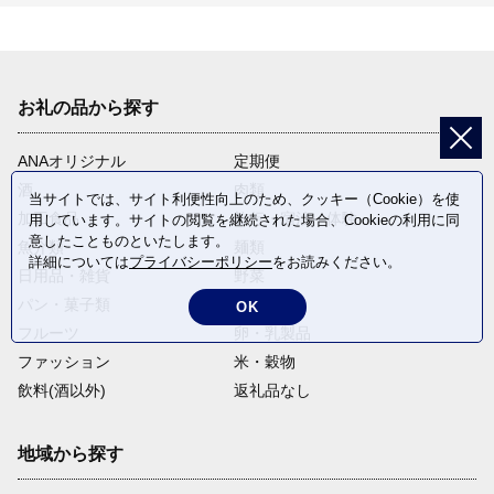
お礼の品から探す
ANAオリジナル
定期便
酒
肉類
当サイトでは、サイト利便性向上のため、クッキー（Cookie）を使
加工食品
旅行・宿泊・体験
用しています。サイトの閲覧を継続された場合、Cookieの利用に同
意したことものといたします。
魚介類
麺類
詳細については
プライバシーポリシー
をお読みください。
日用品・雑貨
野菜
パン・菓子類
電化製品
OK
フルーツ
卵・乳製品
ファッション
米・穀物
飲料(酒以外)
返礼品なし
地域から探す