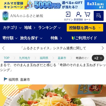
ログイン
新規登録
カート
カテゴリ
地域
ランキング
控除額を調べる
寄付額
旅先を探す
特集
ご利用ガイド
「ふるさとチョイス」システム連携に関して
+2
TOP
九州地方
福岡県
嘉麻市
奇跡のそのまんま 玉ねぎ
まるで、そのまんま玉ねぎだと感じる「奇跡のそのまんま玉ねぎドレッ
TOP
加工食品
調味料
奇跡のそのまんま 玉ねぎドレッシング 9
シング」
TOP
加工食品
調味料
ドレッシング
奇跡のそのまんま 
福岡県
嘉麻市