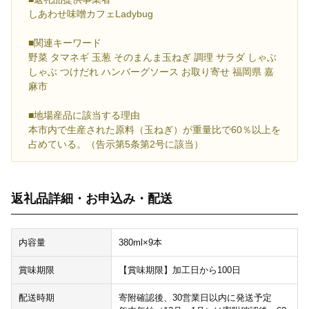
しあわせ味噌カフェLadybug
■関連キーワード
野菜 タマネギ 玉葱 そのまんま玉ねぎ 調理 サラダ しゃぶ
しゃぶ つけだれ ハンバーグソース お取り寄せ 福岡県 嘉
麻市
■地場産品に該当する理由
本市内で生産された原料（玉ねぎ）が重量比で60％以上を
占めている。（告示第5条第2号に該当）
返礼品詳細・お申込み・配送
内容量
380ml×9本
賞味期限
【賞味期限】加工日から100日
配送時期
寄附確認後、30営業日以内に発送予定