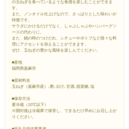
の玉ねぎを食べているような食感を楽しむことができま
す。
また、ノンオイル仕上げなので、さっぱりとした味わいが
特徴です。
サラダにかけるだけでなく、しゃぶしゃぶやハンバーグソ
ースの代わりに。
また、鍋の時のつけだれ、シチューやポトフなど様々な料
理にアクセントを加えることができます。
ぜひ、玉ねぎの豊かな風味を楽しんでください。
■産地
福岡県嘉麻市
■原材料名
玉ねぎ（嘉麻市産）､酢､出汁､甘酒､甜菜糖､塩
■保存方法
要冷蔵（10℃以下）
※開封後は冷蔵庫で保管し、できるだけ早めにお召し上が
りください。
■返礼品提供事業者