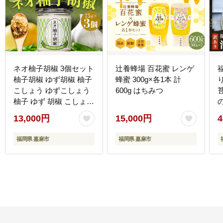
ネオ柚子胡椒 3個セット
辻養蜂場 百花蜜 レンゲ
柚子胡椒 ゆず胡椒 柚子
蜂蜜 300g×各1本 計
こしょう ゆずこしょう
600g はちみつ
苔
柚子 ゆず 胡椒 こしょう
調味料
13,000円
15,000円
4
福岡県 嘉麻市
福岡県 嘉麻市