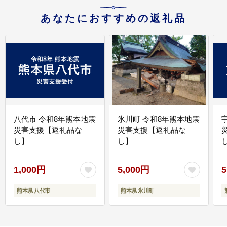
あなたにおすすめの返礼品
八代市 令和8年熊本地震
氷川町 令和8年熊本地震
災害支援【返礼品な
災害支援【返礼品な
し】
し】
し
1,000円
5,000円
5
熊本県 八代市
熊本県 氷川町