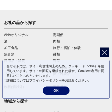
お礼の品から探す
ANAオリジナル
定期便
酒
肉類
加工食品
旅行・宿泊・体験
魚介類
麺類
日用品・雑貨
野菜
当サイトでは、サイト利便性向上のため、クッキー（Cookie）を使
パン・菓子類
電化製品
用しています。サイトの閲覧を継続された場合、Cookieの利用に同
フルーツ
卵・乳製品
意したことものといたします。
ファッション
米・穀物
詳細については
プライバシーポリシー
をお読みください。
飲料(酒以外)
返礼品なし
OK
地域から探す