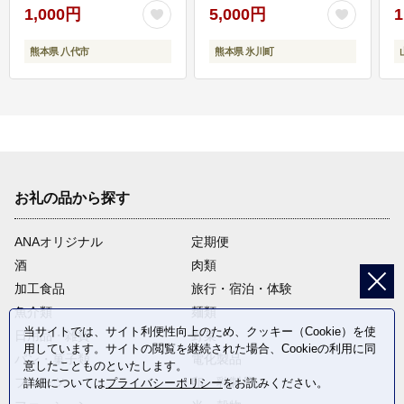
1,000円
5,000円
1
熊本県 八代市
熊本県 氷川町
お礼の品から探す
ANAオリジナル
定期便
酒
肉類
加工食品
旅行・宿泊・体験
魚介類
麺類
当サイトでは、サイト利便性向上のため、クッキー（Cookie）を使
日用品・雑貨
野菜
用しています。サイトの閲覧を継続された場合、Cookieの利用に同
パン・菓子類
電化製品
意したことものといたします。
フルーツ
卵・乳製品
詳細については
プライバシーポリシー
をお読みください。