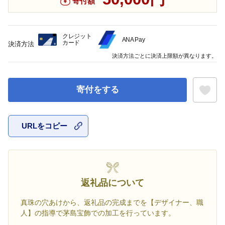
寄付額
クレジット
ANA Pay
カード
決済方法
決済方法ごとに決済上限額が異なります。
寄付をする
URLをコピー
お気に入
返礼品について
真珠の穴あけから、返礼品の完成までを【デザイナー、職
人】の指導で茅島宝飾での加工を行っています。