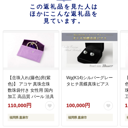
この返礼品を見た人は
ほかにこんな返礼品を
見ています。
【念珠入れ(藤色)房(紫
Wg(K14)シルバーグレー
色)】 アコヤ 真珠念珠
タヒチ黒蝶真珠ピアス
数珠袋付き 女性用 国内
加工 高品質 パール 法具
110,000円
100,000円
1
福岡県 嘉麻市
福岡県 嘉麻市