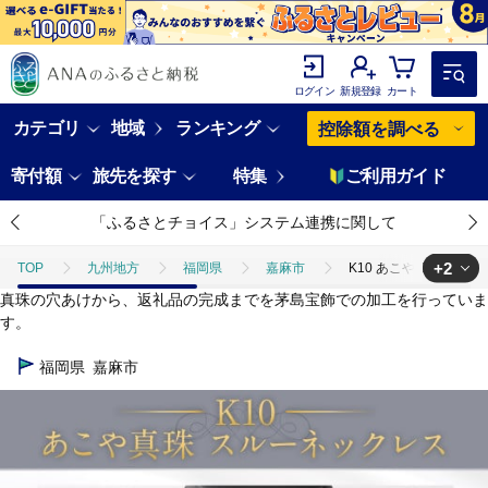
ログイン
新規登録
カート
カテゴリ
地域
ランキング
控除額を調べる
寄付額
旅先を探す
特集
ご利用ガイド
「ふるさとチョイス」システム連携に関して
+2
TOP
九州地方
福岡県
嘉麻市
K10 あこや真珠 スルー
真珠の穴あけから、返礼品の完成までを茅島宝飾での加工を行っていま
TOP
ファッション
K10 あこや真珠 スルーネックレス （ 40cm 
す。
TOP
ファッション
アクセサリー
K10 あこや真珠 スルーネ
福岡県
嘉麻市