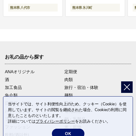
熊本県 八代市
熊本県 氷川町
お礼の品から探す
ANAオリジナル
定期便
酒
肉類
加工食品
旅行・宿泊・体験
魚介類
麺類
日用品・雑貨
野菜
当サイトでは、サイト利便性向上のため、クッキー（Cookie）を使
用しています。サイトの閲覧を継続された場合、Cookieの利用に同
パン・菓子類
電化製品
意したことものといたします。
フルーツ
卵・乳製品
詳細については
プライバシーポリシー
をお読みください。
ファッション
米・穀物
OK
飲料(酒以外)
返礼品なし