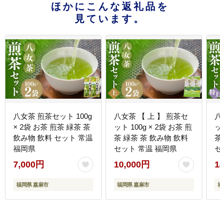
ほかにこんな返礼品を
見ています。
八女茶 煎茶セット 100g
八女茶 【 上 】 煎茶セ
× 2袋 お茶 煎茶 緑茶 茶
ット 100g × 2袋 お茶 煎
ッ
飲み物 飲料 セット 常温
茶 緑茶 茶 飲み物 飲料
福岡県
セット 常温 福岡県
7,000円
10,000円
1
福岡県 嘉麻市
福岡県 嘉麻市