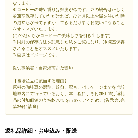
なります。
※コーヒーの味や香りは鮮度が命です。豆の場合は正しく
冷凍室保存していただければ、ひと月以上お湯を注いだ時
の泡立ちが保てますが、できるだけ早くお使いになること
をオススメいたします。
(この泡立ちがコーヒーの美味しさを引き出します)
※同封の保存方法を記載した紙をご覧になり、冷凍室保存
されることをオススメいたします。
※画像はイメージです。
提供事業者：自家焙煎おだ珈琲
【地場産品に該当する理由】
原料の珈琲豆の選別、焙煎、配合、パッケージまでを当該
地域内にて行っているおり、本工程による付加価値は返礼
品の付加価値のうち約70％を占めているため。(告示第5条
第3号に該当)
返礼品詳細・お申込み・配送