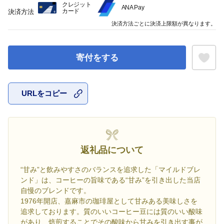
クレジット
ANA Pay
カード
決済方法
決済方法ごとに決済上限額が異なります。
寄付をする
URLをコピー
お気に入
返礼品について
“甘み”と飲みやすさのバランスを追求した「マイルドブレ
ンド」は、コーヒーの旨味である“甘み”を引き出した当店
自慢のブレンドです。
1976年開店、嘉麻市の珈琲屋として甘みある美味しさを
追求しております。質のいいコーヒー豆には質のいい酸味
があり、焙煎することでその酸味から甘みを引き出す事が