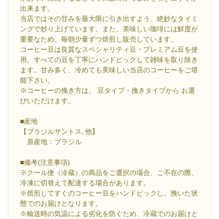
出来ます。
当店ではその甘みを最大限に引き出すよう、絶妙なタイミ
ングで炒り上げています。また、美味しい珈琲には鮮度が
重要なため、毎朝少量ずつ焙煎し販売しています。
コーヒー豆は良質なスペシャリティ豆・プレミアム豆を使
用。すべての豆を丁寧にハンドピックして雑味を取り除き
ます。甘み多く、冷めても美味しい当店のコーヒーをご堪
能下さい。
※コーヒーの挽き方は、 豆タイプ・挽きタイプから お選
びいただけます。
■産地
【ブラジルサントス､他】
原産地：ブラジル
■備考(注意事項)
※クール便（冷蔵）の商品をご選択の場合、ご不在の際、
冷凍に切替えて配達する場合があります。
※焙煎してすぐのコーヒー豆をハンドピックし、挽いた状
態でのお届けとなります。
※輸送時の気温による劣化を防ぐため、冷蔵でのお届けと