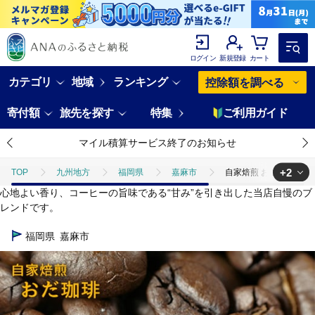
ログイン
新規登録
カート
カテゴリ
地域
ランキング
控除額を調べる
寄付額
旅先を探す
特集
ご利用ガイド
マイル積算サービス終了のお知らせ
+2
TOP
九州地方
福岡県
嘉麻市
自家焙煎 おだ 珈琲 マイ
心地よい香り、コーヒーの旨味である“甘み”を引き出した当店自慢のブ
TOP
飲料（酒以外）
自家焙煎 おだ 珈琲 マイルドブレンド 挽き 34
レンドです。
TOP
飲料（酒以外）
ソフトドリンク
コーヒー
自家焙
福岡県
嘉麻市