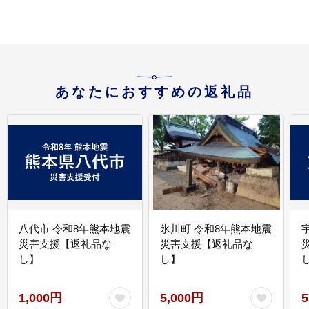
あなたにおすすめの返礼品
八代市 令和8年熊本地震
氷川町 令和8年熊本地震
災害支援【返礼品な
災害支援【返礼品な
し】
し】
し
1,000円
5,000円
5