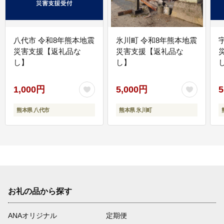
八代市 令和8年熊本地震
氷川町 令和8年熊本地震
災害支援【返礼品な
災害支援【返礼品な
し】
し】
し
1,000円
5,000円
5
熊本県 八代市
熊本県 氷川町
お礼の品から探す
ANAオリジナル
定期便