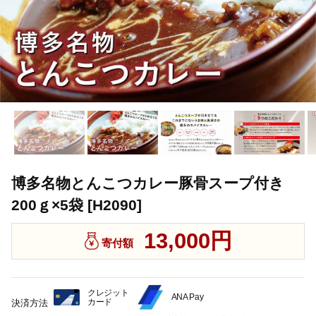
博多名物とんこつカレー豚骨スープ付き
200ｇ×5袋 [H2090]
13,000円
寄付額
クレジット
ANA Pay
カード
決済方法