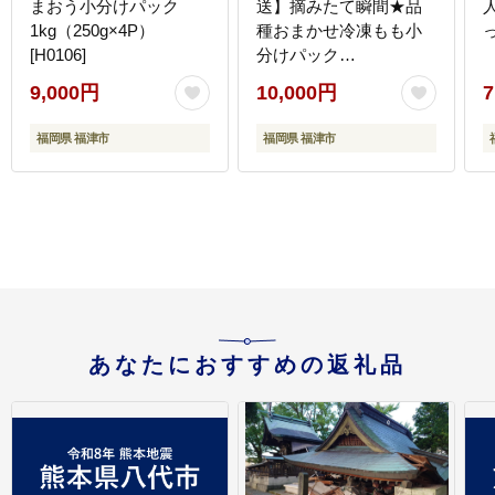
まおう小分けパック
送】摘みたて瞬間★品
1kg（250g×4P）
種おまかせ冷凍もも小
[H0106]
分けパック
1kg（250g×4P)[H0157]
9,000円
10,000円
7
福岡県 福津市
福岡県 福津市
あなたにおすすめの返礼品