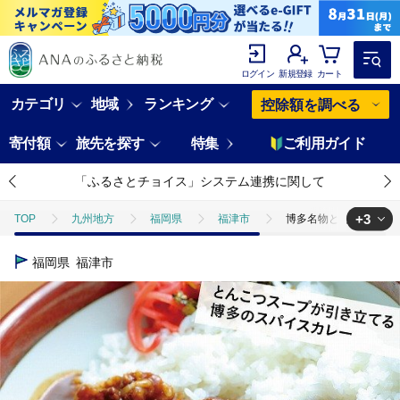
ログイン
新規登録
カート
カテゴリ
地域
ランキング
控除額を調べる
寄付額
旅先を探す
特集
ご利用ガイド
「ふるさとチョイス」システム連携に関して
+3
TOP
九州地方
福岡県
福津市
博多名物とんこつカレー豚骨
TOP
肉
豚肉
博多名物とんこつカレー豚骨スープ付き 200ｇ×5袋
福岡県
福津市
TOP
加工食品
惣菜・レトルト
カレー
博多名物とんこつ
TOP
加工食品
ほかの加工食品
博多名物とんこつカレー豚骨スープ