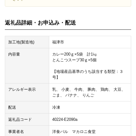
返礼品詳細・お申込み・配送
加工地(製造地)
福津市
内容量
カレー200ｇ×5袋 計1㎏
とんこつスープ30ｇ×5個
【地場産品基準のうち該当する類型：３
号】
アレルギー表示
乳、 小麦、 牛肉、 豚肉、 鶏肉、 大豆、
ごま、 バナナ、 りんご
配送
冷凍
返礼品コード
40224-E2090a
事業者名
洋食バル マカロニ食堂