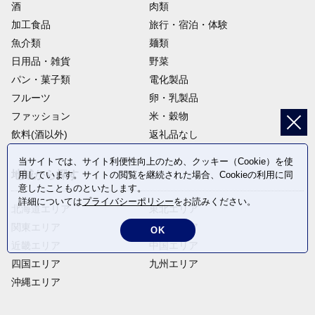
酒
肉類
加工食品
旅行・宿泊・体験
魚介類
麺類
日用品・雑貨
野菜
パン・菓子類
電化製品
フルーツ
卵・乳製品
ファッション
米・穀物
飲料(酒以外)
返礼品なし
当サイトでは、サイト利便性向上のため、クッキー（Cookie）を使
地域から探す
用しています。サイトの閲覧を継続された場合、Cookieの利用に同
意したことものといたします。
詳細については
プライバシーポリシー
をお読みください。
北海道エリア
東北エリア
関東エリア
中部エリア
OK
近畿エリア
中国エリア
四国エリア
九州エリア
沖縄エリア