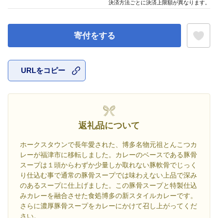
決済方法ごとに決済上限額が異なります。
寄付をする
URLをコピー
お気に入
返礼品について
ホークスタウンで長年愛された、博多名物元祖とんこつカ
レーが福津市に移転しました。カレーのベースである豚骨
スープは１頭からわずか少量しか取れない豚軟骨でじっく
り仕込む事で通常の豚骨スープでは味わえない上品で深み
のあるスープに仕上げました。この豚骨スープと特製仕込
みカレーを融合させた食処博多の新スタイルカレーです。
さらに濃厚豚骨スープをカレーにかけて召し上がってくだ
さい。