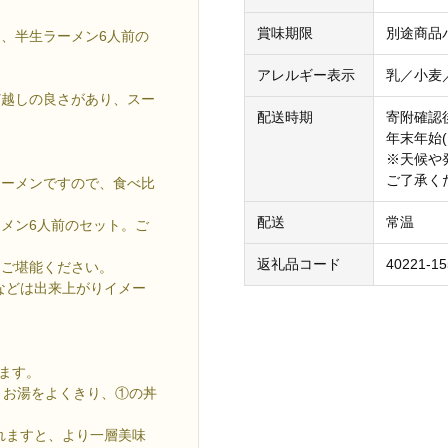
賞味期限
別途商品
、半生ラーメン6人前の
アレルギー表示
乳／小麦
ど越しの良さがあり、スー
配送時期
寄附確認
年末年始
※天候や
ご了承く
ラーメンですので、食べ比
配送
常温
メン6人前のセット。ご
返礼品コード
40221-15
をご堪能ください。
などは出来上がりイメー
します。
、お湯をよくきり、①の丼
れますと、より一層美味