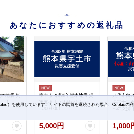
あなたにおすすめの返礼品
熊本地震 災
宇土市 令和8年熊本地震 災
八代市向け
なし】
害支援【返礼品なし】
県富士吉
kie）を使用しています。サイトの閲覧を継続された場合、Cookie
_U00-0001
への支援
。
5,000円
1,000