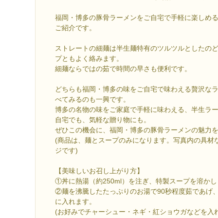
福岡・博多の豚骨ラーメンをご自宅で手軽に楽しめる
ご紹介です。
ストレートの細麺は半生麺特有のツルツルとしたの
プともよく絡みます。
細麺ならではの茹で時間の早さも便利です。
どちらも福岡・博多の味をご自宅で味わえる贅沢な
べてみるのも一興です。
博多の名物の味をご家庭で手軽に味わえる、半生ラー
自宅でも、気軽な贈り物にも。
ぜひこの機会に、福岡・博多の豚骨ラーメンの魅力
(商品は、麺とスープのみになります。写真内の具材
ジです)
【美味しいお召し上がり方】
①丼に熱湯（約250ml）を注ぎ、特製スープを溶か
②麺を沸騰したたっぷりのお湯で90秒程度茹であげ
に入れます。
(お好みでチャーシュー・ネギ・紅ショウガなどを入