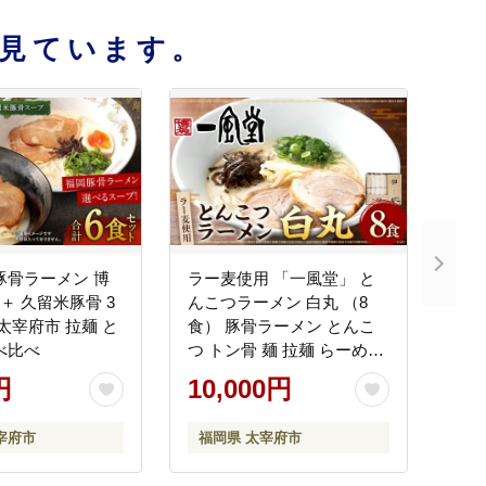
見ています。
豚骨ラーメン 博
ラー麦使用 「一風堂」 と
＋ 久留米豚骨 3
んこつラーメン 白丸 （8
 太宰府市 拉麺 と
食） 豚骨ラーメン とんこ
べ比べ
つ トン骨 麺 拉麺 らーめん
細麺 ストレート麺 グルメ
円
10,000円
お取り寄せ お土産 ギフト
ご当地グルメ 人気 おすす
宰府市
福岡県 太宰府市
め