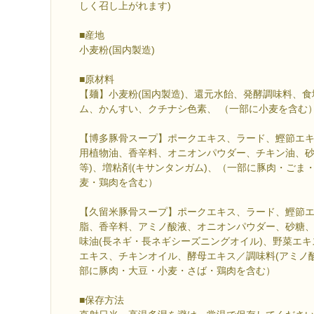
しく召し上がれます)
■産地
小麦粉(国内製造)
■原材料
【麺】小麦粉(国内製造)、還元水飴、発酵調味料、
ム、かんすい、クチナシ色素、 （一部に小麦を含む
【博多豚骨スープ】ポークエキス、ラード、鰹節エ
用植物油、香辛料、オニオンパウダー、チキン油、砂
等)、増粘剤(キサンタンガム)、（一部に豚肉・ごま
麦・鶏肉を含む）
【久留米豚骨スープ】ポークエキス、ラード、鰹節
脂、香辛料、アミノ酸液、オニオンパウダー、砂糖
味油(長ネギ・長ネギシーズニングオイル)、野菜エ
エキス、チキンオイル、酵母エキス／調味料(アミノ
部に豚肉・大豆・小麦・さば・鶏肉を含む）
■保存方法