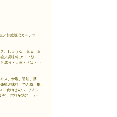
食塩／卵殻焼成カルシウ
）
キス、しょうゆ、食塩、食
糖／調味料(アミノ酸
・乳成分・大豆・さば・小
エキス、食塩、醤油、豚
、発酵調味料、でん粉、風
キス、食物せんい、チキン
酸等)、増粘多糖類、（一