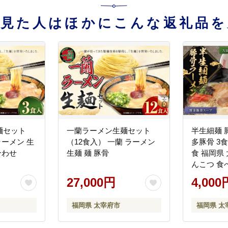
を見た人はほかにこんな返礼品を
麺セット
一蘭ラーメン生麺セット
半生細麺 
ラーメン 生
（12食入） 一蘭 ラーメン
多豚骨 3食
合わせ
生麺 麺 豚骨
食 福岡県
んこつ 食
27,000円
4,000
福岡県 太宰府市
福岡県 太