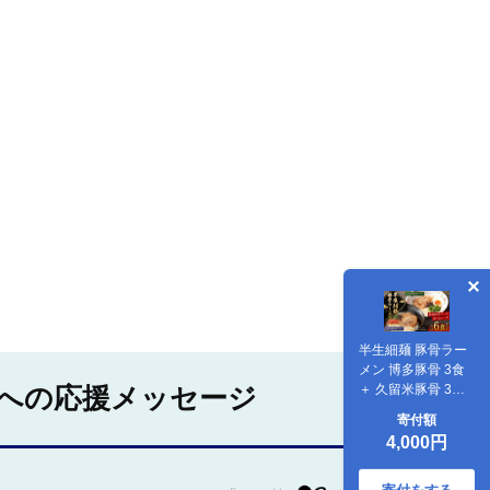
半生細麺 豚骨ラー
メン 博多豚骨 3食
＋ 久留米豚骨 3食
への応援メッセージ
福岡県 太宰府市 拉
寄付額
麺 とんこつ 食べ比
4,000円
べ