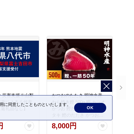
 災害支援※山梨
かつおのたたき 明神水産
田市による八代市
わら焼き鰹 500g 鰹 カツオ
の利用に同意したことものといたします。
OK
【返礼品なし】
かつお 鰹たたき かつおタ
タキ 鰹のたたき かつおの
タタキ 藁焼き わら焼き 魚
円
8,000円
さかな 海鮮 刺身 お刺身 冷