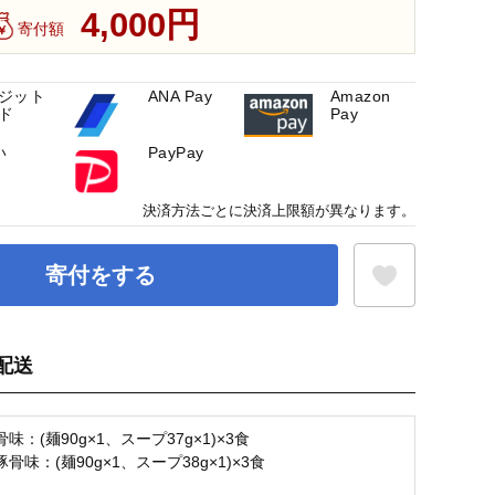
4,000円
寄付額
ジット
ANA Pay
Amazon
ド
Pay
い
PayPay
決済方法ごとに決済上限額が異なります。
寄付をする
配送
お気に入り登録
味：(麺90g×1、スープ37g×1)×3食
骨味：(麺90g×1、スープ38g×1)×3食