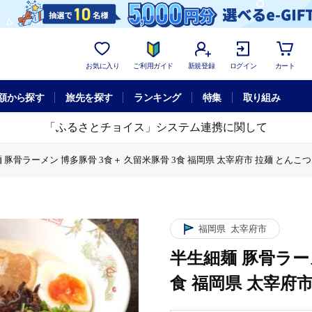
お気に入り
ご利用ガイド
新規登録
ログイン
カート
額から探す
旅先を探す
ランキング
特集
取り組み
「ふるさとチョイス」システム連携に関して
 豚骨ラーメン 博多豚骨 3食＋ 久留米豚骨 3食 福岡県 太宰府市 拉麺 とんこつ
留米豚骨 3食 福岡県 太宰府市 拉麺 とんこつ 食べ比べ
豚骨 3食＋ 久留米豚骨 3食 福岡県 太宰府市 拉麺 とんこつ 食べ比べ
福岡県
太宰府市
半生細麺 豚骨ラーメ
食 福岡県 太宰府