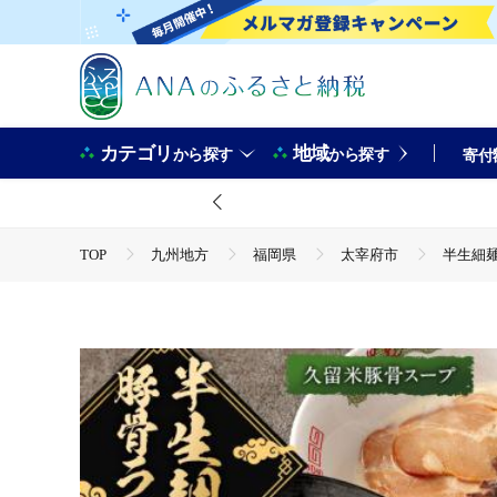
カテゴリ
地域
から探す
から探す
寄付
TOP
九州地方
福岡県
太宰府市
半生細麺
TOP
麺類
半生細麺 豚骨ラーメン 博多豚骨 3食＋ 久
TOP
麺類
ラーメン
半生細麺 豚骨ラーメン 博多