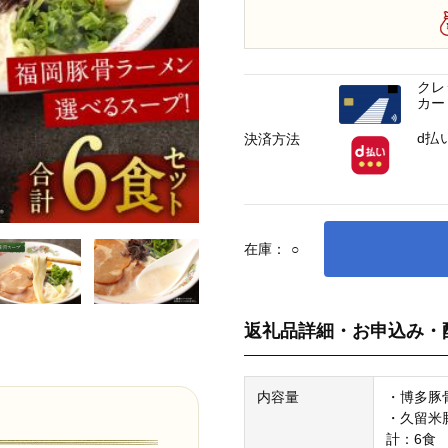
クレ
カー
d払
決済方法
在庫：
○
返礼品詳細・お申込み・
内容量
・博多豚骨
・久留米豚
計：6食