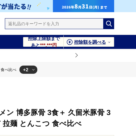
控除上限額まで
控除額を調べる
あと
***,***円
+2
 食べ比べ
ン 博多豚骨 3食＋ 久留米豚骨 3
市 拉麺 とんこつ 食べ比べ