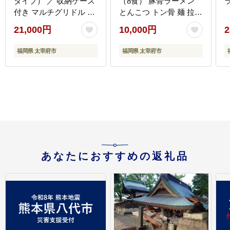
タイプ） ／ 収納ケース
（8食） 豚骨ラーメン
付き マルチグリドル マ
とんこつ トン骨 麺 拉麺
ルチグリドルパン グリ
らーめん 細麺 ストレー
21,000円
10,000円
2
ルパン マルチグリル 丸
ト麺 グルメ お取り寄せ
形 鉄板 グリルプレート
お土産 ギフト ご当地グ
福岡県 太宰府市
福岡県 太宰府市
福岡県 太宰府市
ルメ 人気 おすすめ
あなたにおすすめの返礼品