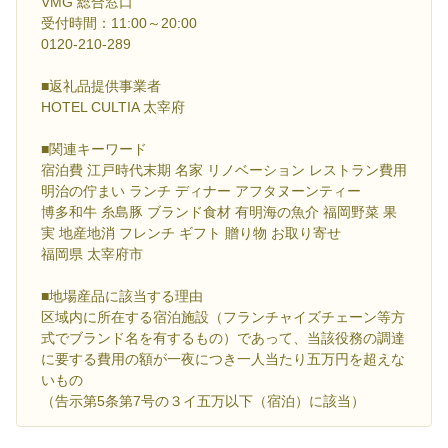
VMG 総合窓口
受付時間：11:00～20:00
0120-210-289
■返礼品提供事業者
HOTEL CULTIA 太宰府
■関連キーワード
宿泊費 江戸時代末期 名家 リノベーション レストラン費用
明治の佇まい ランチ ディナー アフタヌーンティー
博多和牛 糸島豚 ブランド食材 有明海の魚介 福岡野菜 果
実 地産地消 フレンチ ギフト 贈り物 お取り寄せ
福岡県 太宰府市
■地場産品に該当する理由
区域内に所在する宿泊施設（フランチャイズチェーン等方
式でブランド名を有するもの）であって、当該役務の調達
に要する費用の額が一夜につき一人当たり五万円を超えな
いもの
（告示第5条第7号の３イ五万以下（宿泊）に該当）