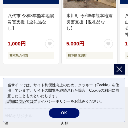
八代市 令和8年熊本地震
氷川町 令和8年熊本地震
災害支援【返礼品な
災害支援【返礼品な
し】
し】
1,000円
5,000円
1
熊本県 八代市
熊本県 氷川町
当サイトでは、サイト利便性向上のため、クッキー（Cookie）を使
用しています。サイトの閲覧を継続された場合、Cookieの利用に同
意したことものといたします。
詳細については
プライバシーポリシー
をお読みください。
お礼の品から探す
OK
ANAオリジナル
定期便
酒
肉類