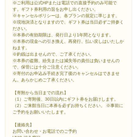
※ご利用は公式HPまたは電話での直接予約のみ可能で
す。ギフト券利用の旨をお申し出ください。
※キャンセルポリシーは、各プランの規定に準じます。
※現地決済となりますので、ギフト券は当日必ずご持参く
ださい。
※本券の有効期限は、発行日より1年間となります。
※本券の現金への引き換え、再発行、払い戻しはいたしか
ねます。
※釣銭は出ませんので、ご了承ください。
※本券の盗難、紛失または減失等の責任は負いませんの
で、保管には十分ご注意ください。
※寄付のお申込み手続き完了後のキャンセルはできませ
ん。あらかじめご了承ください。
【寄附から当日までの流れ】
（1）ご寄附後、30日以内にギフト券をお届けします。
（2）ご来館当日に本券を必ずお持ちください。 ※事前に
ご予約をお願いいたします。
【連絡先】
お問い合わせ・お電話でのご予約