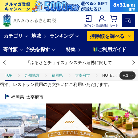
ログイン
新規登録
カート
カテゴリ
地域
ランキング
控除額を調べる
寄付額
旅先を探す
特集
ご利用ガイド
「ふるさとチョイス」システム連携に関して
+4
TOP
九州地方
福岡県
太宰府市
HOTEL CULTIA
宿泊、レストラン費用のお支払いにご利用いただけます。
TOP
旅行・宿泊・体験
HOTEL CULTIA 太宰府 ギフト券 30,
福岡県
太宰府市
TOP
旅行・宿泊・体験
宿泊券
HOTEL CULTIA 太宰府 
TOP
旅行・宿泊・体験
体験チケット
HOTEL CULTIA 
TOP
旅行・宿泊・体験
体験チケット
その他体験チケット