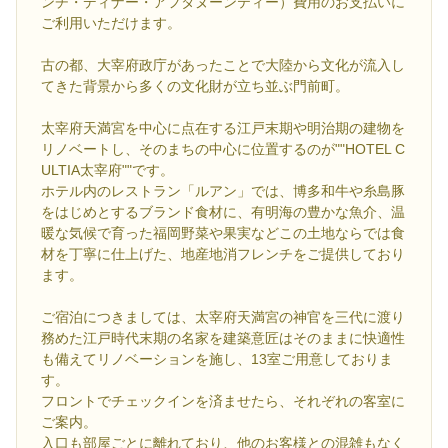
ンチ・ディナー・アフタヌーンティー）費用のお支払いに
ご利用いただけます。
古の都、大宰府政庁があったことで大陸から文化が流入し
てきた背景から多くの文化財が立ち並ぶ門前町。
太宰府天満宮を中心に点在する江戸末期や明治期の建物を
リノベートし、そのまちの中心に位置するのが""HOTEL C
ULTIA太宰府""です。
ホテル内のレストラン「ルアン」では、博多和牛や糸島豚
をはじめとするブランド食材に、有明海の豊かな魚介、温
暖な気候で育った福岡野菜や果実などこの土地ならでは食
材を丁寧に仕上げた、地産地消フレンチをご提供しており
ます。
ご宿泊につきましては、太宰府天満宮の神官を三代に渡り
務めた江戸時代末期の名家を建築意匠はそのままに快適性
も備えてリノベーションを施し、13室ご用意しておりま
す。
フロントでチェックインを済ませたら、それぞれの客室に
ご案内。
入口も部屋ごとに離れており、他のお客様との混雑もなく