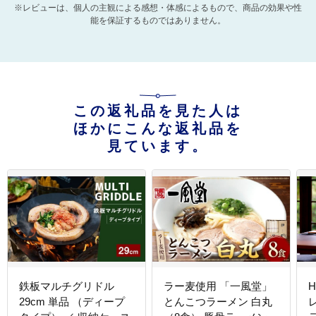
※レビューは、個人の主観による感想・体感によるもので、商品の効果や性
能を保証するものではありません。
この返礼品を見た人は
ほかにこんな返礼品を
見ています。
鉄板マルチグリドル
ラー麦使用 「一風堂」
H
29cm 単品 （ディープ
とんこつラーメン 白丸