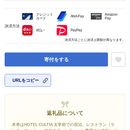
クレジット
Amazon
ANA Pay
カード
Pay
決済方法
d払い
PayPay
決済方法ごとに決済上限額が異なります。
寄付をする
URLをコピー
お気に入
返礼品について
本券はHOTEL CULTIA 太宰府での宿泊、レストラン（ラ