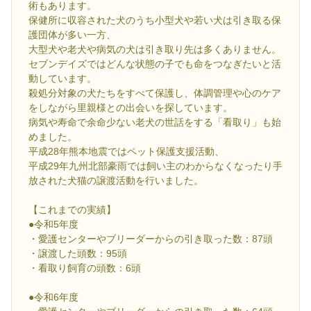
術もあります。
保健所に収容された犬のうち小型犬や若い犬は引き取る保
護団体が多い一方、
大型犬や老犬や病気の犬は引き取り先は多くありません。
セブンデイズではどんな状態の子でも命をつなぎたいと活
動しています。
殺処分対象の犬たちをすべて保護し、体調管理や心のケア
をしながら里親様との出会いを探しています。
病気や寿命で余命少ない老犬の世話をする「看取り」も始
めました。
平成28年熊本地震ではペット保護支援活動、
平成29年九州北部豪雨では飼い主のわからなくなったり手
放された犬猫の譲渡活動を行いました。
【これまでの実績】
●令和5年度
・愛護センターやブリーダーからの引き取った数：87頭
・譲渡した頭数：95頭
・看取り飼育の頭数：6頭
●令和6年度