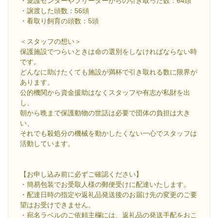
・愛護センターやブリーダーからの引き取った数：64頭
・譲渡した頭数：56頭
・看取り飼育の頭数：5頭
＜スタッフの想い＞
保護施設でつらいときは命の選別をしなければならない時
です。
どんなに助けたくても施設が満杯で引き取れる数に限界が
あります。
公的機関から資金援助はなくスタッフや有志が私財を出
し、
朝から晩まで保護動物の世話は必要で団体の負担は大き
い、
それでも殺処分の機械を動かしたくない一心でスタッフは
活動しています。
【お申し込み前に必ずご確認ください】
・簡易包装でお受取人様の郵便受けに配達いたします。
・配達日時の指定や返礼品発送後のお届け先の変更のご要
望はお受けできません。
・宛名ラベルのご依頼主欄には、返礼品の発送手配をおこ