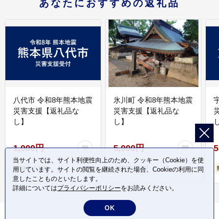
あなたにおすすめの返礼品
八代市 令和8年熊本地震
氷川町 令和8年熊本地震
災害支援【返礼品な
災害支援【返礼品な
し】
し】
し
1,000円
5,000円
5
当サイトでは、サイト利便性向上のため、クッキー（Cookie）を使
熊本県 八代市
熊本県 氷川町
用しています。サイトの閲覧を継続された場合、Cookieの利用に同
意したことものといたします。
詳細については
プライバシーポリシー
をお読みください。
OK