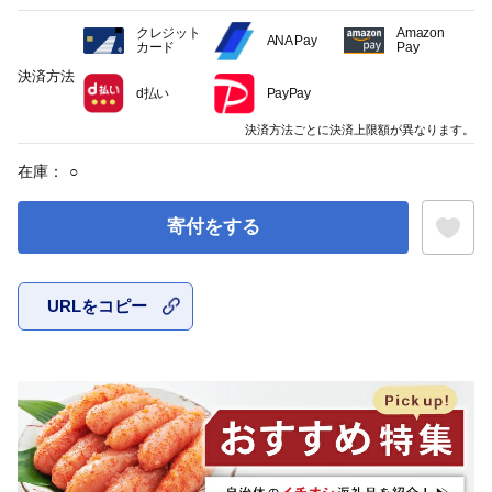
クレジット
Amazon
ANA Pay
カード
Pay
決済方法
d払い
PayPay
決済方法ごとに決済上限額が異なります。
在庫：
○
寄付をする
URLをコピー
お気に入