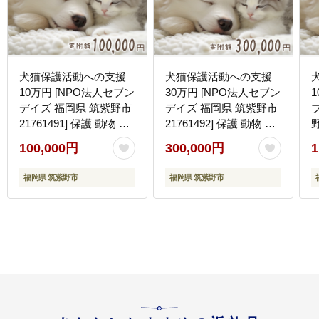
犬猫保護活動への支援
犬猫保護活動への支援
10万円 [NPO法人セブン
30万円 [NPO法人セブン
デイズ 福岡県 筑紫野市
デイズ 福岡県 筑紫野市
21761491] 保護 動物 犬
21761492] 保護 動物 犬
野
猫 犬猫 保護犬 支援 応
猫 犬猫 保護犬 支援 応
100,000円
300,000円
1
援 イヌ ネコ いぬ ねこ
援 イヌ ネコ いぬ ねこ
ペット動物愛護 愛護 保
ペット動物愛護 愛護 保
福岡県 筑紫野市
福岡県 筑紫野市
護活動
護活動