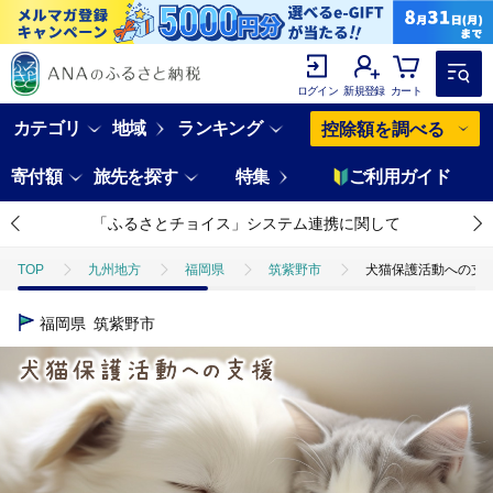
ログイン
新規登録
カート
カテゴリ
地域
ランキング
控除額を調べる
寄付額
旅先を探す
特集
ご利用ガイド
「ふるさとチョイス」システム連携に関して
TOP
九州地方
福岡県
筑紫野市
犬猫保護活動への支援 5
福岡県
筑紫野市