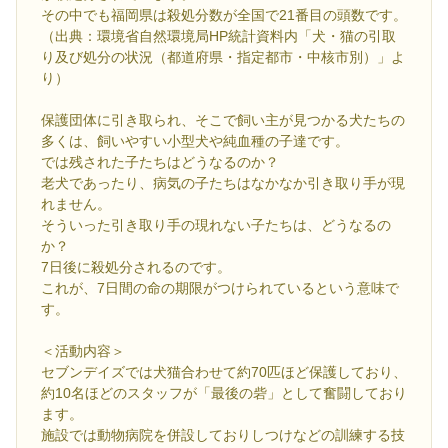
その中でも福岡県は殺処分数が全国で21番目の頭数です。
（出典：環境省自然環境局HP統計資料内「犬・猫の引取
り及び処分の状況（都道府県・指定都市・中核市別）」よ
り）
保護団体に引き取られ、そこで飼い主が見つかる犬たちの
多くは、飼いやすい小型犬や純血種の子達です。
では残された子たちはどうなるのか？
老犬であったり、病気の子たちはなかなか引き取り手が現
れません。
そういった引き取り手の現れない子たちは、どうなるの
か？
7日後に殺処分されるのです。
これが、7日間の命の期限がつけられているという意味で
す。
＜活動内容＞
セブンデイズでは犬猫合わせて約70匹ほど保護しており、
約10名ほどのスタッフが「最後の砦」として奮闘しており
ます。
施設では動物病院を併設しておりしつけなどの訓練する技