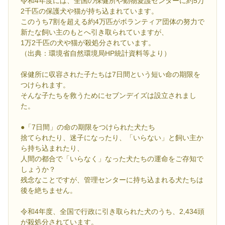
令和4年度には、全国の保健所や動物愛護センターに約5万
2千匹の保護犬や猫が持ち込まれています。
このうち7割を超える約4万匹がボランティア団体の努力で
新たな飼い主のもとへ引き取られていますが、
1万2千匹の犬や猫が殺処分されています。
（出典：環境省自然環境局HP統計資料等より）
保健所に収容された子たちは7日間という短い命の期限を
つけられます。
そんな子たちを救うためにセブンデイズは設立されまし
た。
●「7日間」の命の期限をつけられた犬たち
捨てられたり、迷子になったり、「いらない」と飼い主か
ら持ち込まれたり、
人間の都合で「いらなく」なった犬たちの運命をご存知で
しょうか？
残念なことですが、管理センターに持ち込まれる犬たちは
後を絶ちません。
令和4年度、全国で行政に引き取られた犬のうち、2,434頭
が殺処分されています。