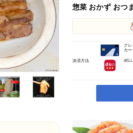
惣菜 おかず おつ
クレ
カー
d払
決済方法