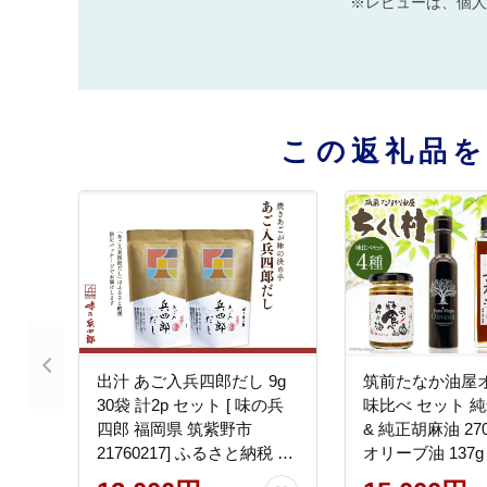
※レビューは、個人
この返礼品
出汁 あご入兵四郎だし 9g
筑前たなか油屋オ
30袋 計2p セット [ 味の兵
味比べ セット 純米
四郎 福岡県 筑紫野市
& 純正胡麻油 270
21760217] ふるさと納税 あ
オリーブ油 137g
ご出汁 あごだし 兵四郎だ
ラー油 110g 計4