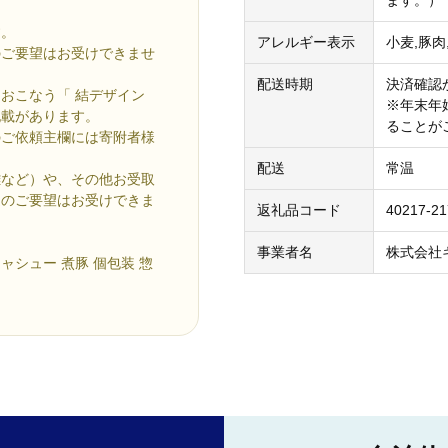
す。
アレルギー表示
小麦,豚肉
のご要望はお受けできませ
配送時期
決済確認
おこなう「 結デザイン
※年末年
記載があります。
ることが
のご依頼主欄には寄附者様
配送
常温
難など）や、その他お受取
送のご要望はお受けできま
返礼品コード
40217-2
事業者名
株式会社
チャシュー 煮豚 個包装 惣