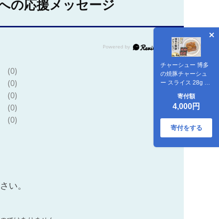
への応援メッセージ
チャーシュー 博多
(0)
の焼豚チャーシュ
(0)
ー スライス 28g 4
個 [キヨトク 福岡県
(0)
寄付額
筑紫野市
4,000円
(0)
21760591] ふるさ
と納税 肉 豚肉 豚
(0)
ぶた肉 焼豚 チャシ
寄付をする
ュー 煮豚 個包装 惣
菜 おかず おつまみ
レトルト 保存食
ださい。