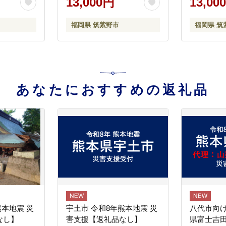
13,000円
13,00
 筑紫野市
ま ゴマ 胡麻 しそ シソ 詰め
 食用油 ごま油
合わせ 食べ比べ 冷蔵 保存
福岡県 筑紫野市
福岡県 筑
油 こめ油
料 着色料 不使用
オイル ラ
あなたにおすすめの返礼品
熊本地震 災
宇土市 令和8年熊本地震 災
八代市向け
なし】
害支援【返礼品なし】
県富士吉