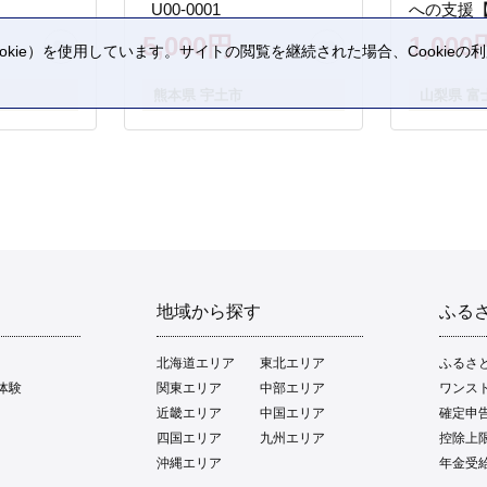
_U00-0001
への支援
5,000円
1,000
kie）を使用しています。サイトの閲覧を継続された場合、Cookie
。
熊本県 宇土市
山梨県 富
地域から探す
ふる
北海道エリア
東北エリア
ふるさ
体験
関東エリア
中部エリア
ワンス
近畿エリア
中国エリア
確定申
四国エリア
九州エリア
控除上
沖縄エリア
年金受