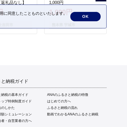
【返礼品なし】
1,000円
円
1,000円
の利用に同意したことものといたします。
OK
士吉田市
熊本県 宇城市
さと納税ガイド
と納税の基本ガイド
ANAのふるさと納税の特徴
トップ特例制度ガイド
はじめての方へ
告のしかた
ふるさと納税の流れ
限額シミュレーション
動画でわかるANAのふるさと納税
給者・自営業者の方へ