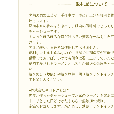
返礼品について
老舗の肉加工場が、手仕事で丁寧に仕上げた福岡名
届けします。
豚肉本来の旨みを引き出し、独自の調味料でじっく
チャーシューです。
トロっとほろほろな口どけの良い贅沢な一品をご自
けます。
アミノ酸や、着色料は使用しておりません。
便利なレトルト食品なので、常温で長期保存が可能
備蓄しておけば、いつでも便利に召し上がっていた
福岡で愛されるラーメンとも相性が最適な焼豚チャ
い。
焼きめし（炒飯）や焼き豚丼、照り焼きサンドイッ
でお楽しみください。
●株式会社キヨトクとは？
肉屋が作ったチャーシューでお家のラーメンを贅沢
トロリとした口どけがたまらない無添加の焼豚。
常温でお送りします。焼きめし、炒飯、サンドイッ