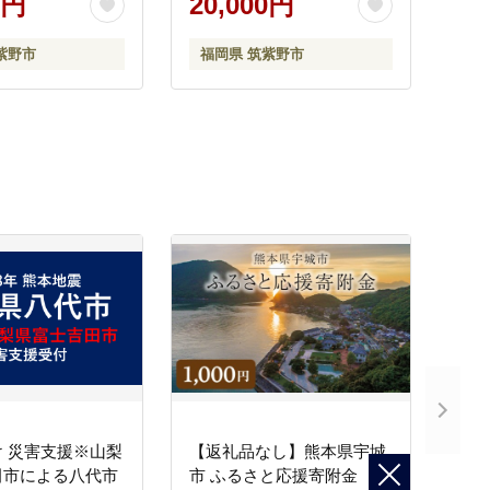
0円
20,000円
子 ぎょうざ ポン酢 ぽん酢
紫野市
福岡県 筑紫野市
 災害支援※山梨
【返礼品なし】熊本県宇城
田市による八代市
市 ふるさと応援寄附金