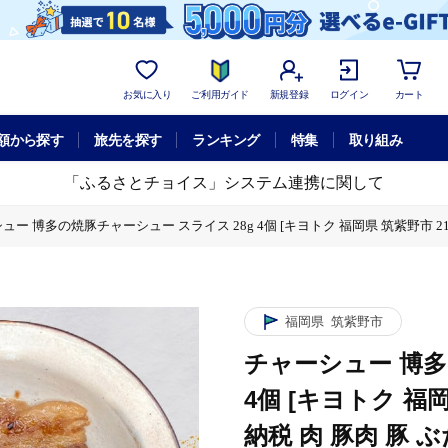
お気に入り
ご利用ガイド
新規登録
ログイン
カート
額から探す
旅先を探す
ランキング
特集
取り組み
「ふるさとチョイス」システム連携に関して
ュー 博多の焼豚チャーシュー スライス 28g 4個 [キヨトク 福岡県 筑紫野市 21
 福岡県 筑紫野市 21760591] ふるさと納税 肉 豚肉 豚 ぶた肉 焼豚 チャシ
 福岡県 筑紫野市 21760591] ふるさと納税 肉 豚肉 豚 ぶた肉 焼豚 チャシ
福岡県
筑紫野市
 福岡県 筑紫野市 21760591] ふるさと納税 肉 豚肉 豚 ぶた肉 焼豚 チャシ
チャーシュー 博多
4個 [キヨトク 福岡
納税 肉 豚肉 豚 