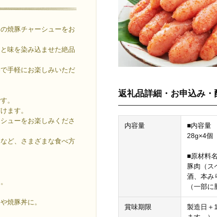
物の焼豚チャーシューをお
りと味を染み込ませた絶品
宅で手軽にお楽しみいただ
返礼品詳細・お申込み・
です。
だけます。
ーシューをお楽しみくださ
内容量
■内容量
28g×4個
チなど、さまざまな食べ方
■原材料
豚肉（ス
酒、本み
に。
（一部に
チや焼豚丼に。
賞味期限
製造日＋
ます。）