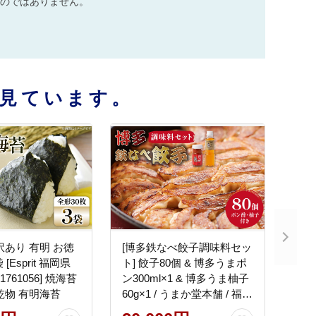
のではありません。
見ています。
訳あり 有明 お徳
[博多鉄なべ餃子調味料セッ
 [Esprit 福岡県
ト] 餃子80個 & 博多うまポ
761056] 焼海苔
ン300ml×1 & 博多うま柚子
乾物 有明海苔
60g×1 / うまか堂本舗 / 福岡
県 筑紫野市 [21760424] 餃