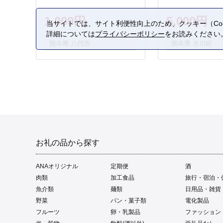
1,000円
5,000円
当サイトでは、サイト利便性向上のため、クッキー（Coo
詳細については
プライバシーポリシー
をお読みください
熊本県 八代市
熊本県 氷川町
お礼の品から探す
ANAオリジナル
定期便
酒
肉類
加工食品
旅行・宿泊・
魚介類
麺類
日用品・雑貨
野菜
パン・菓子類
電化製品
フルーツ
卵・乳製品
ファッション