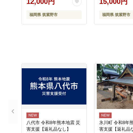
12,000円
15,000円
し だし ダシ だしパック 出
なか油屋 福岡県
汁パック 粉末
21760790] 油
福岡県 筑紫野市
福岡県 筑紫野市
胡麻油 ゴマ油 米
コメ油 オリーブ
ー油 辣油
八代市 令和8年熊本地震 災
氷川町 令和8年
害支援【返礼品なし】
害支援【返礼品