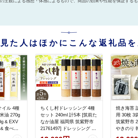
の主観による感想・体感によるもので、商品の効果や性能を保証するも
を見た人はほかにこんな返礼品を
イル 4種
ちくし村ドレッシング 4種
焼き海苔 
油 270g
セット 240ml 計5本 [筑前た
用 30枚 3袋
g & EXV
なか油屋 福岡県 筑紫野市
筑紫野市 21
 & 食べる
21761497] ドレッシング 調
やきのり 
本 [筑前た
味料 和風 ゆず 柚子 ユズ ご