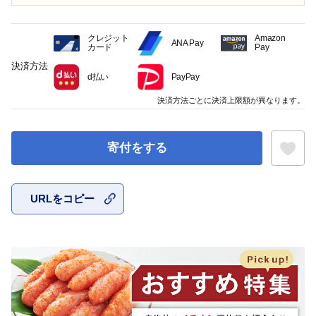
クレジット
Amazon
ANA Pay
カード
Pay
決済方法
d払い
PayPay
決済方法ごとに決済上限額が異なります。
寄付をする
URLをコピー
お気に入