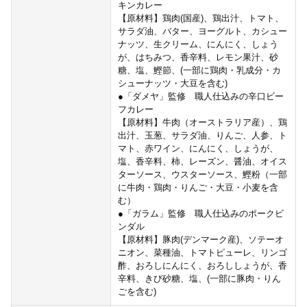
キンカレー
【原材料】鶏肉(国産)、鶏出汁、トマト、
サラダ油、バター、ヨーグルト、カシュー
ナッツ、生クリーム、にんにく、しょう
が、はちみつ、香辛料、レモン果汁、砂
糖、塩、鰹節、(一部に鶏肉・乳成分・カ
シューナッツ・大豆を含む)
●「ダメヤ」監修 職人仕込みの辛口ビー
フカレー
【原材料】牛肉（オーストラリア産）、鶏
出汁、玉葱、サラダ油、りんご、人参、ト
マト、赤ワイン、にんにく、しょうが、
塩、香辛料、柿、レーズン、醤油、オイス
ターソース、ウスターソース、鰹粉（一部
に牛肉・鶏肉・りんご・大豆・小麦を含
む）
●「ガラム」監修 職人仕込みのポークビ
ンダル
【原材料】豚肉(デンマーク産)、ソテーオ
ニオン、菜種油、トマトピューレ、リンゴ
酢、おろしにんにく、おろししょうが、香
辛料、きび砂糖、塩、(一部に豚肉・りん
ごを含む)