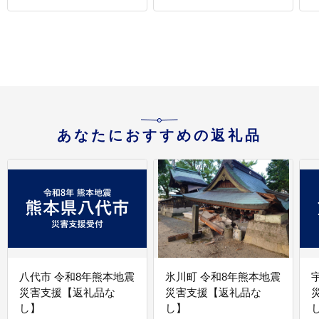
存料 着色料 不使用
あなたにおすすめの返礼品
八代市 令和8年熊本地震
氷川町 令和8年熊本地震
災害支援【返礼品な
災害支援【返礼品な
し】
し】
し