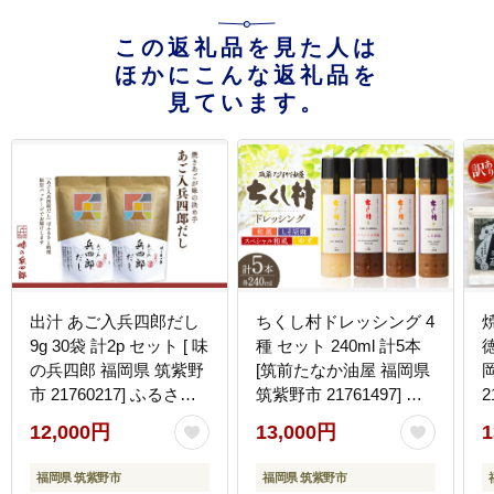
この返礼品を見た人は
ほかにこんな返礼品を
見ています。
出汁 あご入兵四郎だし
ちくし村ドレッシング 4
9g 30袋 計2p セット [ 味
種 セット 240ml 計5本
徳
の兵四郎 福岡県 筑紫野
[筑前たなか油屋 福岡県
市 21760217] ふるさと
筑紫野市 21761497] ド
2
納税 あご出汁 あごだし
レッシング 調味料 和風
12,000円
13,000円
1
兵四郎だし だし ダシ だ
ゆず 柚子 ユズ ごま ゴ
しパック 出汁パック 粉
マ 胡麻 しそ シソ 詰め
福岡県 筑紫野市
福岡県 筑紫野市
末
合わせ 食べ比べ 冷蔵 保