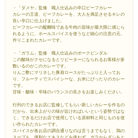
・「ダメヤ」監修 職人仕込みの辛口ビーフカレー
カレーの王道、ビーフカレーを、大人を満足させるキレの
良い辛口に仕上げました。
ビーフカレーの醍醐味である牛肉の旨味が最大限に感じら
れるように、ホールスパイスを使うなど細心の注意の元、
作りこまれたカレーです。
・「ガラム」監修 職人仕込みのポークビンダル
この酸味がクセになるとリピーターになられるお客様が多
数いるのがこのカレーです。
りんご酢にマリネした豚肩ロースがたっぷりと入ってお
り、フルーティでスパイシーな、お米にぴったりのカレー
です。
甘味・酸味・辛味のバランスの良さをお楽しみください。
行列のできるお店に監修してもらい新しいカレーを作るの
だから、出来上がりの味が近ければいいという姿勢ではな
く、できるだけお店で使用している原材料と同じものを使
い作られたカレーです。
スパイスが各お店の調合通りなのは言うまでもなく、鶏の
スープも、便利なエキスなどを使わず、ガラからダシをと