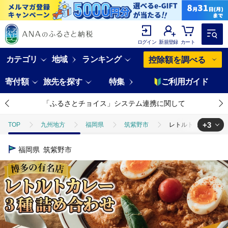
ログイン
新規登録
カート
カテゴリ
地域
ランキング
控除額を調べる
寄付額
旅先を探す
特集
ご利用ガイド
「ふるさとチョイス」システム連携に関して
+3
TOP
九州地方
福岡県
筑紫野市
レトルトカレー 180g
TOP
加工食品
レトルトカレー 180g×3種 詰め合わせ (職人仕込みのバ
福岡県
筑紫野市
TOP
加工食品
惣菜・レトルト
レトルトカレー 180g×3種 
TOP
加工食品
惣菜・レトルト
カレー
レトルトカレー 