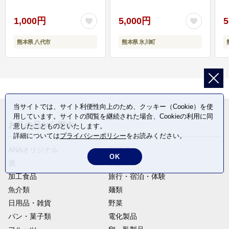
1,000円
5,000円
5
熊本県 八代市
熊本県 氷川町
当サイトでは、サイト利便性向上のため、クッキー（Cookie）を使
用しています。サイトの閲覧を継続された場合、Cookieの利用に同
お礼の品から探す
意したことものといたします。
詳細については
プライバシーポリシー
をお読みください。
ANAオリジナル
定期便
OK
酒
肉類
加工食品
旅行・宿泊・体験
魚介類
麺類
日用品・雑貨
野菜
パン・菓子類
電化製品