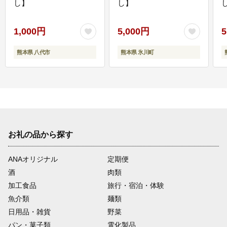
し】
し】
し
1,000円
5,000円
5
熊本県 八代市
熊本県 氷川町
お礼の品から探す
ANAオリジナル
定期便
酒
肉類
加工食品
旅行・宿泊・体験
魚介類
麺類
日用品・雑貨
野菜
パン・菓子類
電化製品