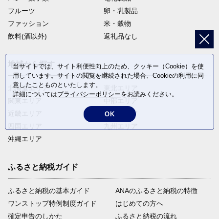
フルーツ
卵・乳製品
ファッション
米・穀物
飲料(酒以外)
返礼品なし
地域から探す
当サイトでは、サイト利便性向上のため、クッキー（Cookie）を使
用しています。サイトの閲覧を継続された場合、Cookieの利用に同
意したことものといたします。
北海道エリア
東北エリア
詳細については
プライバシーポリシー
をお読みください。
関東エリア
中部エリア
近畿エリア
中国エリア
OK
四国エリア
九州エリア
沖縄エリア
ふるさと納税ガイド
ふるさと納税の基本ガイド
ANAのふるさと納税の特徴
ワンストップ特例制度ガイド
はじめての方へ
確定申告のしかた
ふるさと納税の流れ