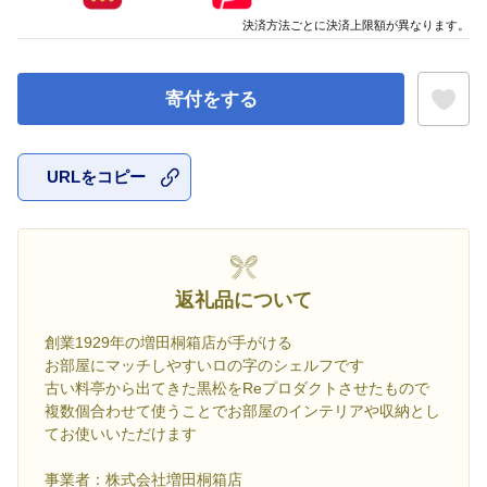
決済方法ごとに決済上限額が異なります。
寄付をする
URLをコピー
お気に入
返礼品について
創業1929年の増田桐箱店が手がける
お部屋にマッチしやすいロの字のシェルフです
古い料亭から出てきた黒松をReプロダクトさせたもので
複数個合わせて使うことでお部屋のインテリアや収納とし
てお使いいただけます
事業者：株式会社増田桐箱店