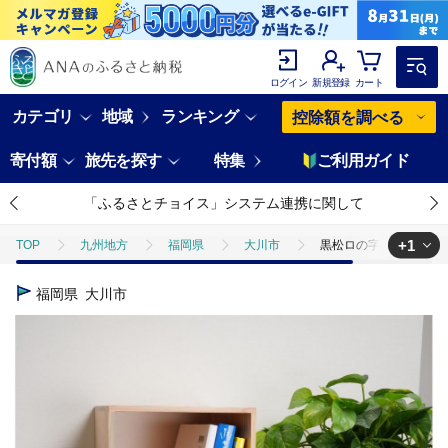
ログイン
新規登録
カート
カテゴリ
地域
ランキング
控除額を調べる
寄付額
旅先を探す
特集
ご利用ガイド
「ふるさとチョイス」システム連携に関して
+1
TOP
九州地方
福岡県
大川市
黒松ロの字シェルフ・ス
TOP
日用品・雑貨
インテリア雑貨
黒松ロの字シェルフ・スク
福岡県
大川市