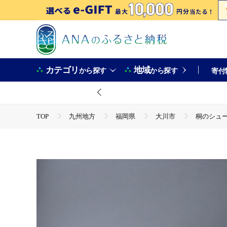
カテゴリ
地域
から探す
から探す
寄付
TOP
九州地方
福岡県
大川市
桐のシュ
TOP
日用品・雑貨
家具
桐のシューケース 