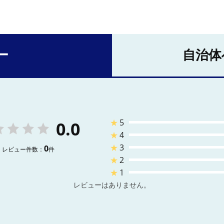
ー
自治体
★
5
0.0
★
4
★
3
0
レビュー件数：
件
★
2
★
1
レビューはありません。