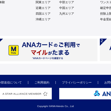
体験
関東エリア
中部エリア
ワンス
近畿エリア
中国エリア
確定申
四国エリア
九州エリア
控除上
沖縄エリア
年金受
外部送信について
ご利用規約
プライバシーポリシー
お問
Copyright ©ANA Akindo Co., Ltd