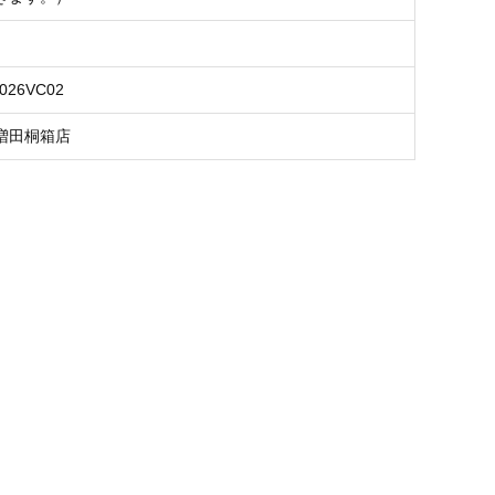
B026VC02
増田桐箱店