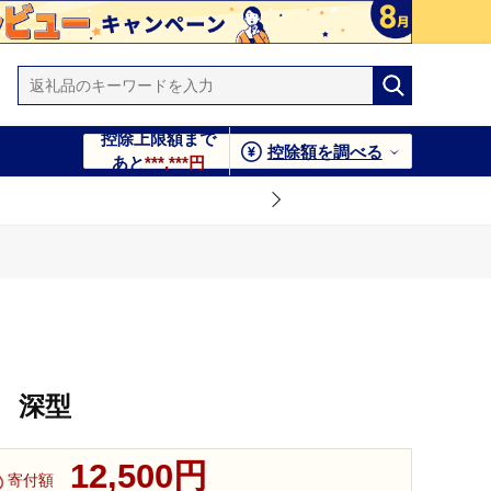
控除上限額まで
控除額を調べる
あと
***,***円
 深型
12,500円
寄付額