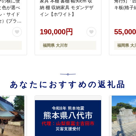
ァの横に便
家具 本棚 書棚 幅90cm 収
角行灯「匠
と色が選べ
納 棚 収納家具 モダンデザ
キ板(格子
ル・サイド
イン【ホワイト】
）(ブラウ
190,000円
55,00
福岡県 大川市
福岡県 大
あなたにおすすめの返礼品