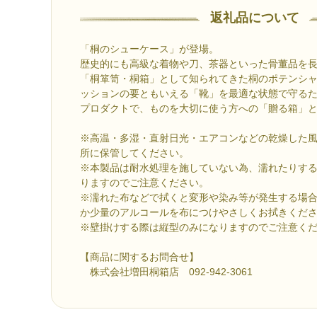
返礼品について
「桐のシューケース」が登場。
歴史的にも高級な着物や刀、茶器といった骨董品を
「桐箪笥・桐箱」として知られてきた桐のポテンシ
ッションの要ともいえる「靴」を最適な状態で守る
プロダクトで、ものを大切に使う方への「贈る箱」
※高温・多湿・直射日光・エアコンなどの乾燥した
所に保管してください。
※本製品は耐水処理を施していない為、濡れたりす
りますのでご注意ください。
※濡れた布などで拭くと変形や染み等が発生する場
か少量のアルコールを布につけやさしくお拭きくだ
※壁掛けする際は縦型のみになりますのでご注意く
【商品に関するお問合せ】
株式会社増田桐箱店 092-942-3061