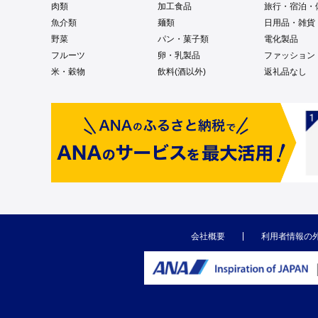
肉類
加工食品
旅行・宿泊・
魚介類
麺類
日用品・雑貨
野菜
パン・菓子類
電化製品
フルーツ
卵・乳製品
ファッション
米・穀物
飲料(酒以外)
返礼品なし
会社概要
利用者情報の