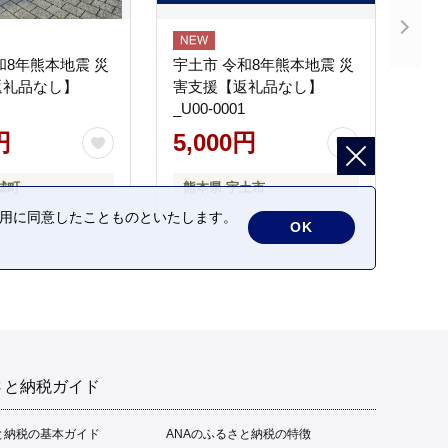
和8年熊本地震 災
宇土市 令和8年熊本地震 災
返礼品なし】
害支援【返礼品なし】
_U00-0001
円
5,000円
城町
熊本県 宇土市
の利用に同意したことものといたします。
OK
さと納税ガイド
と納税の基本ガイド
ANAのふるさと納税の特徴