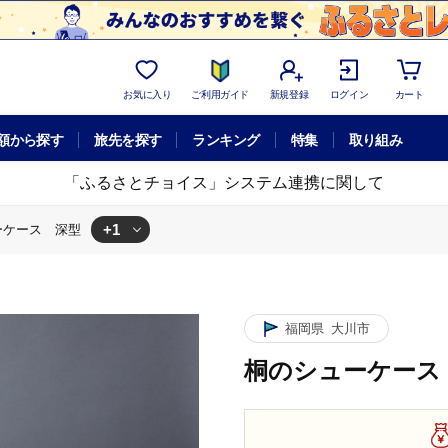
お気に入り
ご利用ガイド
新規登録
ログイン
カート
額から探す
旅先を探す
ランキング
特集
取り組み
「ふるさとチョイス」システム連携に関して
+1
ーケース 深型
深型
福岡県
大川市
桐のシューケース