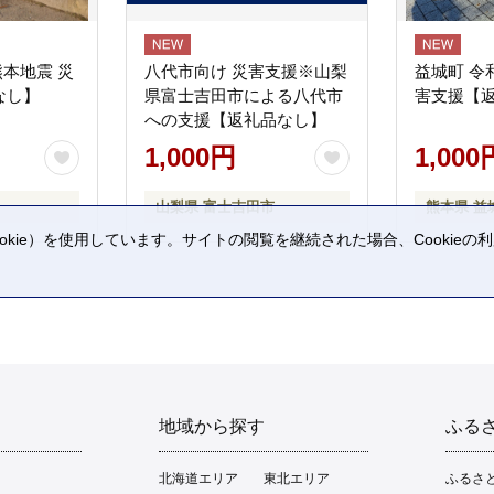
熊本地震 災
八代市向け 災害支援※山梨
益城町 令
なし】
県富士吉田市による八代市
害支援【
への支援【返礼品なし】
1,000円
1,000
山梨県 富士吉田市
熊本県 益
kie）を使用しています。サイトの閲覧を継続された場合、Cookie
。
地域から探す
ふる
北海道エリア
東北エリア
ふるさ