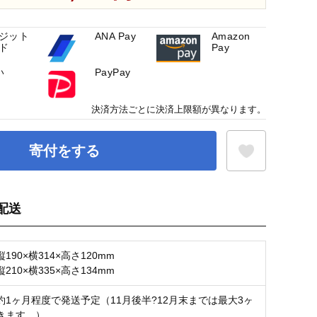
ジット
ANA Pay
Amazon
ド
Pay
い
PayPay
決済方法ごとに決済上限額が異なります。
寄付をする
配送
お気に入り登録
190×横314×高さ120mm
210×横335×高さ134mm
約1ヶ月程度で発送予定（11月後半?12月末までは最大3ヶ
きます。）