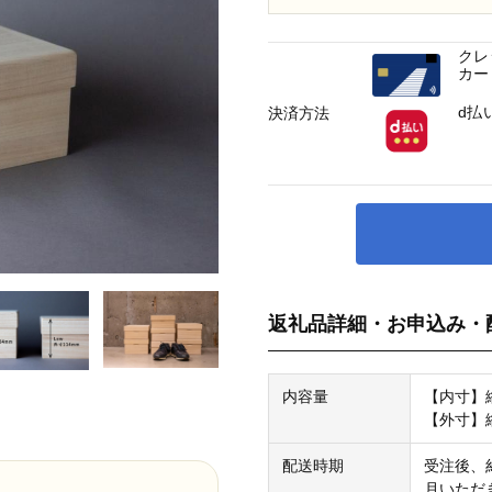
クレ
カー
d払
決済方法
返礼品詳細・お申込み・
内容量
【内寸】縦
【外寸】縦
配送時期
受注後、
月いただ