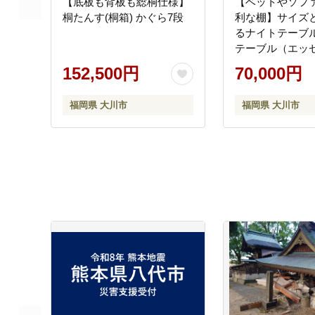
【底板も背板も総桐仕様】
【ベットやソフ
桐たんす(桐箱) かぐら7段
利な棚】サイズ
るナイトテーブ
テーブル（エッセ
ン・幅37.5cm)
152,500円
70,000円
福岡県 大川市
福岡県 大川市