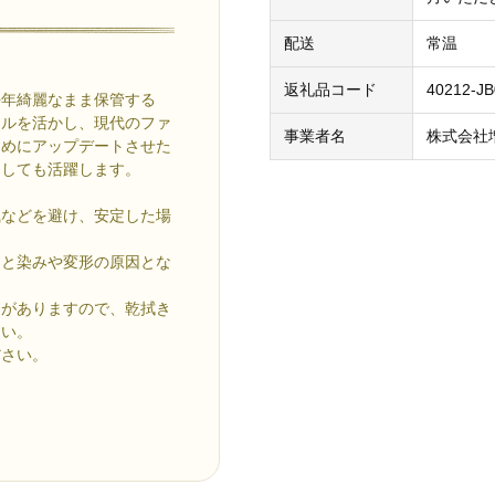
配送
常温
返礼品コード
40212-J
長年綺麗なまま保管する
ャルを活かし、現代のファ
事業者名
株式会社
ためにアップデートさせた
としても活躍します。
風などを避け、安定した場
ると染みや変形の原因とな
合がありますので、乾拭き
さい。
ださい。